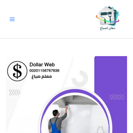
خطي
لى
لمحتوى