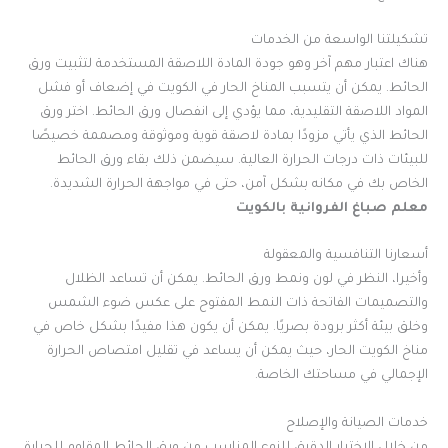
تشكيلتنا الواسعة من الخدمات
هناك اعتبار مهم آخر وهو جودة المادة اللاصقة المستخدمة لتثبيت ورق
الحائط. يمكن أن يتسبب المناخ الحار في الكويت في إضعاف أو فشل
المواد اللاصقة التقليدية، مما يؤدي إلى انفصال ورق الحائط. اختر ورق
الحائط الذي يأتي مزودًا بمادة لاصقة قوية وموثوقة ومصممة خصيصًا
للبيئات ذات درجات الحرارة العالية. سيضمن ذلك بقاء ورق الحائط
الخاص بك في مكانه بشكل آمن، حتى في مواجهة الحرارة الشديدة.
معلم صباغ الفروانية بالكويت
أسعارنا التنافسية والمعقولة
وأخيرا، النظر في لون ونمط ورق الحائط. يمكن أن تساعد الظلال
والتصميمات الفاتحة ذات النمط المفتوح على عكس ضوء الشمس
وخلق بيئة أكثر برودة بصريًا. يمكن أن يكون هذا مفيدًا بشكل خاص في
مناخ الكويت الحار، حيث يمكن أن يساعد في تقليل امتصاص الحرارة
الإجمالي في مساحتك الخاصة.
خدمات الصيانة والإصلاح
من خلال الاختيار الدقيق للنوع المناسب من ورق الحائط المقاوم للحرارة