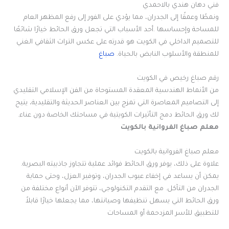
فني دهان هندي بالاحمدي
ونمطًا وعمقًا إلى الجدران، مما يؤدي على الفور إلى رفع المظهر العام
للمساحة وإحساسها .أحد الأسباب التي تجعل ورق الحائط خيارًا شائعًا
للتصميم الداخلي في الكويت هو قدرته على عكس التراث الثقافي الغني
للمنطقة والأسلوب النابض بالحياة.
صباغ
رقم صباغ رخيص في الكويت
من الأنماط الهندسية المعقدة المستوحاة من الفن الإسلامي التقليدي
إلى التصاميم المعاصرة التي تمزج بين العناصر الحديثة والتقليدية، يتيح
لك ورق الحائط دمج التأثيرات الكويتية في مساحتك الخاصة دون عناء.
معلم صباغ الفروانية بالكويت
معلم صباغ الفروانية بالكويت
علاوة على ذلك، يوفر ورق الحائط فوائد عملية تتجاوز جاذبيته البصرية.
يمكن أن يساعد في إخفاء عيوب الجدران، وتوفير العزل، وحتى حماية
الجدران من التآكل. مع التقدم التكنولوجي، تتوفر الآن أنواع مختلفة من
ورق الحائط التي يسهل تنظيفها وصيانتها، مما يجعلها خيارًا قابلاً
للتطبيق للأسر المزدحمة أو المساحات