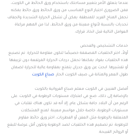
عندما يتعلق الأمر بتغيير مساحتك باستخدام ورق الحائط في الكويت،
فمن الضروري اختيار النوع المناسب من ورق الحائط ورق حائط يمكنه
تحمل المناخ الفريد للمنطقة. يمكن أن تشكل الحرارة الشديدة والجفاف
تحديات بالنسبة لأنواع معينة من ورق الحائط، لذا من المهم مراعاة
العوامل التالية قبل اتخاذ قرارك.
خدمات التشخيص والفحص
أولاً، اختر الخلفيات المصممة خصيصًا لتكون مقاومة للحرارة. تم تصنيع
هذه الخلفيات بمواد يمكنها تحمل درجات الحرارة المرتفعة دون تزييفها
أو تقشيرها. ابحث عن ورق جدران يتمتع بمقاومة عالية للحرارة لضمان
طول العمر والمتانة في صيف الكويت الحار.
صباغ الكويت
أفضل الفنيين في الكويت معلم صباغ الفروانية بالكويت
بالإضافة إلى ذلك، ضع في اعتبارك مستويات الرطوبة في الكويت. على
الرغم من أن البلاد جافة بشكل عام، إلا أنه قد تكون هناك تقلبات في
مستويات الرطوبة، خاصة خلال مواسم معينة. لمنع المشكلات
المتعلقة بالرطوبة مثل العفن أو الفطريات، اختر ورق حائط مقاوم
للرطوبة. تم تصميم هذه الخلفيات لصد الرطوبة وتكون أقل عرضة للبقع
أو الروائح القبيحة.