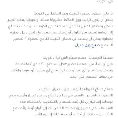
في الكويت.
6. دليل خطوة بخطوة لتثبيت ورق الحائط في الكويت
يمكن أن يكون تركيب ورق الحائط مشروعًا ممتعًا وتحويليًا يمكنه تغيير
شكل ومظهر المنزل بالكامل مساحتك في الكويت. سواء كنت تتطلع
إلى إضافة لمسة من الألوان أو إنشاء جدار مميز، فإن اتباع دليل خطوة
بخطوة يمكن أن يساعد في ضمان التثبيت الناجح.الخطوة 1: تحضير
السطح
صباغ ورق جدران
صباغة الارضيات معلم صباغ الفروانية بالكويت
قبل أن تبدأ، من المهم تحضير wكل السطح. تأكد من أنها نظيفة
وناعمة وخالية من أي غبار أو حطام. إصلاح أي شقوق أو عيوب والتأكد
من جفاف السطح قبل البدء.
معلم صباغ الفروانية لتركيب ورق الجدران بالكويت
الخطوة 2: القياس والقص قم بقياس ارتفاع وعرض الجدار وأضف بضع
بوصات إضافية إلى كل بُعد للسماح بالتشذيب. باستخدام هذه
القياسات، قم بقص ورق الحائط الخاص بك إلى ألواح أو شرائط، مع
التأكد من محاذاة أي أنماط أو تصميمات إذا لزم الأمر.