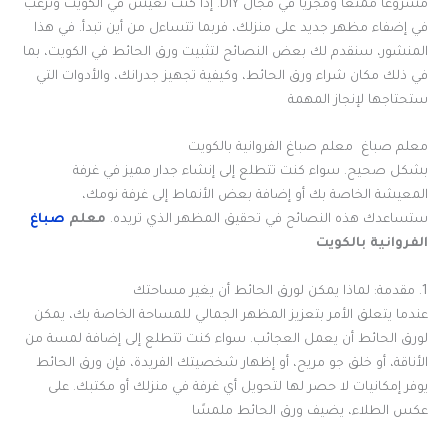
مشروعًا ممتعًا ومجزيًا في مجال DIY. إذا كنت تعيش في الكويت وترغب
في إضفاء مظهر جديد على منزلك، فربما تتساءل من أين تبدأ. في هذا
المنشور، سنقدم لك بعض النصائح لتثبيت ورق الحائط في الكويت، بما
في ذلك مكان شراء ورق الحائط، وكيفية تجهيز جدرانك، والأدوات التي
ستحتاجها لإنجاز المهمة
معلم صباغ معلم صباغ الفروانية بالكويت
بشكل صحيح. سواء كنت تتطلع إلى إنشاء جدار مميز في غرفة
المعيشة الخاصة بك أو إضافة بعض الأنماط إلى غرفة نومك،
ستساعدك هذه النصائح في تحقيق المظهر الذي تريده.
معلم
صباغ
الفروانية بالكويت
1. مقدمة: لماذا يمكن لورق الحائط أن يغير مساحتك
عندما يتعلق الأمر بتعزيز المظهر الجمالي للمساحة الخاصة بك، يمكن
لورق الحائط أن يعمل العجائب. سواء كنت تتطلع إلى إضافة لمسة من
الأناقة، أو خلق جو مريح، أو إظهار شخصيتك الفريدة، فإن ورق الحائط
يوفر إمكانيات لا حصر لها لتحويل أي غرفة في منزلك أو مكتبك. على
عكس الطلاء، يضيف ورق الحائط ملمسًا