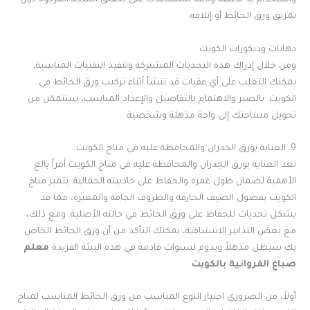
واستخدام يد لطيفة وثابتة سيساعدك على تحقيق النتيجة المرجوة دون
تمزيق ورق الحائط أو إتلافه.
دهانات وديكورات الكويت
ومن خلال إدراك هذه التحديات المشتركة وتنفيذ التقنيات المناسبة،
يمكنك التغلب على أي عقبات قد تنشأ أثناء تركيب ورق الحائط في
الكويت. بالصبر والاهتمام بالتفاصيل والإعداد المناسب، ستتمكن من
تحويل مساحتك إلى واحة مذهلة وشخصية.
9. العناية بورق الجدران والمحافظة عليه في مناخ الكويت
تعد العناية بورق الجدران والمحافظة عليه في مناخ الكويت أمراً بالغ
الأهمية لضمان طول عمره والحفاظ على جاذبيته الجمالية. يتميز مناخ
الكويت بفصول الصيف الحارقة والظروف الجافة والمغبرة، مما قد
يشكل تحديات للحفاظ على ورق الحائط في حالته الأصلية. ومع ذلك،
مع بعض التدابير الاستباقية، يمكنك التأكد من أن ورق الحائط الخاص
بك سيظل مذهلاً ويدوم لسنوات قادمة في هذه البيئة الفريدة
معلم
صباغ الفروانية بالكويت
أولاً، من الضروري اختيار النوع المناسب من ورق الحائط المناسب لمناخ