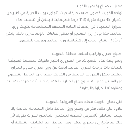
مميزات صباغ رخيص بالكويت
تواجه الكويت فصول صيف حارقة، حيث تتجاوز درجات الحرارة في كثير من
الأحيان 45 درجة مئوية (113 درجة فهرنهايت). يمكن أن تتسبب هذه
الحرارة الشديدة في إضعاف المادة اللاصقة المستخدمة لتثبيت ورق
الحائط، مما يؤدي إلى التقشير أو ظهور فقاعات. بالإضافة إلى ذلك، يمكن
أن يؤدي المناخ الجاف إلى هشاشة ورق الحائط وعرضة للتشقق.
اصباغ جدران وتركيب اسقف معلقة بالكويت
ولمواجهة هذه التحديات، من الضروري اختيار خلفيات مصممة خصيصًا
للبيئات ذات درجات الحرارة العالية. ابحث عن ورق جدران مقاوم للحرارة
ويمكنه تحمل الظروف القاسية في الكويت. يعتبر ورق الحائط المصنوع
من الفينيل وغير المنسوج من الخيارات الممتازة حيث أنه معروف بمتانته
ومقاومته للحرارة والرطوبة.
فني دهان الكويت معلم صباغ الفروانية بالكويت
علاوة على ذلك، فكر في وضع ورق الحائط داخل المساحة الخاصة بك.
تجنب المناطق ثالتعرض لأشعة الشمس المباشرة لفترات طويلة لأن
ذلك قد يؤدي إلى تسريع تدهور ورق الحائط. اختر المناطق المظللة أو