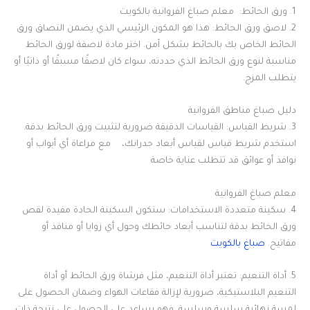
1. ورق الحائط: معلم صباغ الفروانية بالكويت
2. لاصق ورق الحائط: هذا هو المكون الرئيسي الذي يضمن التصاق ورق
الحائط الخاص بك بالحائط بشكل آمن. اختر مادة لاصقة لورق الحائط
مناسبة لنوع ورق الحائط الذي حددته، سواء كان لاصقًا مسبقًا أو ذاتيًا أو
يتطلب المزج.
دليل صباغ مناطق الفروانية
3. شريط القياس: القياسات الدقيقة ضرورية لتثبيت ورق الحائط بدقة.
استخدم شريط قياس لقياس أبعاد جدرانك، مع مراعاة أي أبواب أو
نوافذ أو عوائق قد تتطلب عناية خاصة
معلم صباغ الفروانية
4. سكينة متعددة الاستخدامات: ستكون السكينة الحادة مفيدة لقص
ورق الحائط بدقة لتناسب أبعاد حائطك وحول أي زوايا أو منافذ أو
مفاتيح.
صباغ بالكويت
5. أداة التنعيم: تعتبر أداة التنعيم، مثل فرشاة ورق الحائط أو أداة
التنعيم البلاستيكية، ضرورية لإزالة فقاعات الهواء وضمان الحصول على
لمسة نهائية سلسة وسلسة. فهو يساعد على الحصول على نتيجة ذات