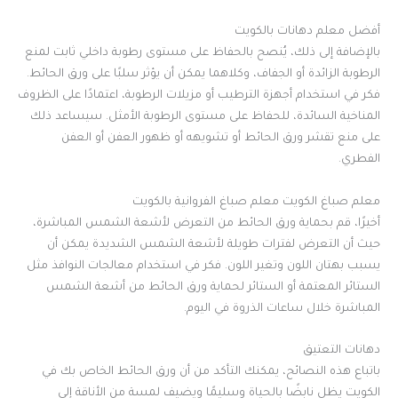
أفضل معلم دهانات بالكويت
بالإضافة إلى ذلك، يُنصح بالحفاظ على مستوى رطوبة داخلي ثابت لمنع
الرطوبة الزائدة أو الجفاف، وكلاهما يمكن أن يؤثر سلبًا على ورق الحائط.
فكر في استخدام أجهزة الترطيب أو مزيلات الرطوبة، اعتمادًا على الظروف
المناخية السائدة، للحفاظ على مستوى الرطوبة الأمثل. سيساعد ذلك
على منع تقشر ورق الحائط أو تشويهه أو ظهور العفن أو العفن
الفطري.
معلم صباغ الكويت معلم صباغ الفروانية بالكويت
أخيرًا، قم بحماية ورق الحائط من التعرض لأشعة الشمس المباشرة،
حيث أن التعرض لفترات طويلة لأشعة الشمس الشديدة يمكن أن
يسبب بهتان اللون وتغير اللون. فكر في استخدام معالجات النوافذ مثل
الستائر المعتمة أو الستائر لحماية ورق الحائط من أشعة الشمس
المباشرة خلال ساعات الذروة في اليوم.
دهانات التعتيق
باتباع هذه النصائح، يمكنك التأكد من أن ورق الحائط الخاص بك في
الكويت يظل نابضًا بالحياة وسليمًا ويضيف لمسة من الأناقة إلى