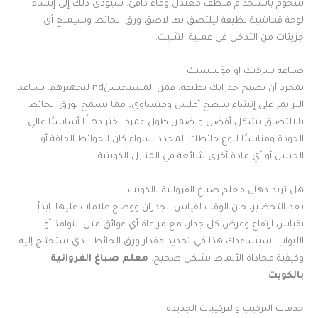
شحوم باستخدام منظف معتدل وماء دافئ. سيؤدي ذلك إلى إنشاء
لوحة قماشية نظيفة ليلتصق بها لاصق ورق الحائط وسيمنع أي
جزيئات من التدخل في عملية التثبيت.
صباغة شركتك او مؤسستك
بمجرد أن تصبح جدرانك نظيفة، فمن المستحسنnd لتجهيزهم. يساعد
البرايمر على إنشاء سطح أملس ومتساوي، مما يسمح لورق الحائط
بالالتصاق بشكل أفضل ويضمن طول عمره. اختر دهانًا أساسيًا عالي
الجودة ومناسبًا لنوع حائطك المحدد، سواء كان الحوائط الجافة أو
الجبس أو أي مادة أخرى شائعة في المنازل الكويتية.
هل تريد دهان معلم صباغ الفروانية بالكويت
بعد التحضير، حان الوقت لقياس الجدران ووضع علامات عليها. ابدأ
بقياس ارتفاع وعرض كل جدار، مع مراعاة أي عوائق مثل النوافذ أو
الأبواب. سيساعدك هذا في تحديد مقدار ورق الحائط الذي ستحتاج إليه
وكيفية محاذاة الأنماط بشكل صحيح.
معلم صباغ الفروانية
بالكويت
خدمات التركيب والتركيبات الجديدة