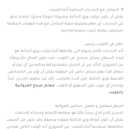
8. التعامل مع التحديات الشائعة أثناء التثبيت
يمكن أن يكون تركيب ورق الحائط مشروعًا تحويليًا ومثيرًا، لكنه لا يخلو
من التحديات. إن فهم ومعرفة كيفية التعامل مع هذه العقبات الشائعة
سيضمن عملية تثبيت سلسة وناجحة.
دهان في الكويت رخيص
أحد التحديات الأكثر شيوعًا التي تواجهها أثناء تركيب ورق الحائط هو
إعداد السطح بشكل صحيح. في الكويت، حيث يكون المناخ حارًا ورطبًا،
من الضروري التأكد من أن الجدران نظيفة وجافة وخالية من أي غبار أو
حطام. هذا مهم بشكل خاص لأن الرطوبة يمكن أن تؤثر على الخصائص
اللاصقة لورق الحائط. قبل البدء بالتركيب، تأكد من تنظيف الجدران جيداً
وإصلاح أي عيوب مثل الشقوق أو الثقوب.
معلم صباغ الفروانية
بالكويت
اشطر معلمين و افضل صباغين الفروانية
التحدي الآخر الذي ينشأ غالبًا هو مطابقة الأنماط ومحاذاة اللحامات.
يمكن أن تكون أنماط ورق الحائط معقدة ودقيقة، وقد يكون من الصعب
مطابقتها بسلاسة أثناء التثبيت. من الضروري أخذ الوقت الكافي لقياس