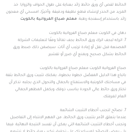
الحائط لقص أي ورق حائط زائد بعناية على طول الحواف والزوايا. خذ
المزيد من الحذر لإنشاء قطع نظيفة ودقيقة. وأخيرًا، امسحي أي معجون
زائد باستخدام إسفنجة رطبة.
معلم صباغ الفروانية بالكويت
دهان في الكويت معلم صباغ الفروانية بالكويت
7: اتركه ليجف اترك ورق الحائط يجف تمامًا وفقًا لتعليمات الشركة
المصنعة قبل نقل أو إعادة ترتيب أي أثاث. سيضمن ذلك ضبط ورق
الحائط بشكل صحيح ويمنع أي ضرر أو تقشير.
صباغ الفروانية الكويت معلم صباغ الفروانية بالكويت
باتباع هذا الدليل المفصّل خطوة بخطوة، يمكنك تثبيت ورق الحائط بثقة
في مساحتك الكويتية والاستمتاع بالجمال والتحول الذي يجلبه. تذكر أن
تختار ورق حائط عالي الجودة يناسب ذوقك ويكمل المظهر الجمالي
العام لغرفتك.
7. نصائح لتجنب أخطاء التثبيت الشائعة
عندما يتعلق الأمر بتثبيت ورق الحائط، من المهم الانتباه إلى التفاصيل
وتجنب أخطاء التثبيت الشائعة التي يمكن أن تفسد النتيجة النهائية. فيما
يلي بعض النصائح لمساعدتك على تحقيق تركيب ورق حائط لا تشوبه