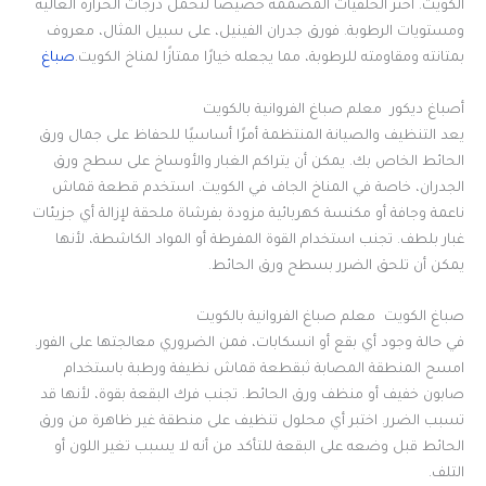
الكويت. اختر الخلفيات المصممة خصيصًا لتحمل درجات الحرارة العالية
ومستويات الرطوبة. فورق جدران الفينيل، على سبيل المثال، معروف
بمتانته ومقاومته للرطوبة، مما يجعله خيارًا ممتازًا لمناخ الكويت.
صباغ
أصباغ ديكور معلم صباغ الفروانية بالكويت
يعد التنظيف والصيانة المنتظمة أمرًا أساسيًا للحفاظ على جمال ورق
الحائط الخاص بك. يمكن أن يتراكم الغبار والأوساخ على سطح ورق
الجدران، خاصة في المناخ الجاف في الكويت. استخدم قطعة قماش
ناعمة وجافة أو مكنسة كهربائية مزودة بفرشاة ملحقة لإزالة أي جزيئات
غبار بلطف. تجنب استخدام القوة المفرطة أو المواد الكاشطة، لأنها
يمكن أن تلحق الضرر بسطح ورق الحائط.
صباغ الكويت معلم صباغ الفروانية بالكويت
في حالة وجود أي بقع أو انسكابات، فمن الضروري معالجتها على الفور.
امسح المنطقة المصابة ثبقطعة قماش نظيفة ورطبة باستخدام
صابون خفيف أو منظف ورق الحائط. تجنب فرك البقعة بقوة، لأنها قد
تسبب الضرر. اختبر أي محلول تنظيف على منطقة غير ظاهرة من ورق
الحائط قبل وضعه على البقعة للتأكد من أنه لا يسبب تغير اللون أو
التلف.