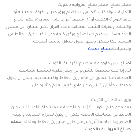
معلم صباغ معلم صباغ الفروانية بالكويت
التجارية. سواء كنت تفكر في استخدام ورق جدران لغرفة المعيشة أو
غرفة النوم أو المكتب أو أي منطقة أخرى، فمن الضروري فهم الأنواع
والأنماط وتقنيات التثبيت المختلفة لاتخاذ القرار الأكثر استنارة. في منشور
المدونة هذا، سنقدم لك نصائح ورؤى قيمة حول تركيب ورق الحائط في
الكويت، مما يضمن تحقيق تحول مذهل يناسب أسلوبك
وتفضيلاتك
.صباغ دهنات
اصباغ سان ماركو معلم صباغ الفروانية بالكويت
لذا، إذا كنت مستعدًا للشروع في رحلة إبداعية لتنشيط مساحتك
الخاصة، دعنا نتعمق في عالم ورق الحائط ونكتشف كيف يمكن أن يحول
محيطك حقًا إلى 2.شيء غير عادي.فهم المناخ وتأثيره على
ورق الحائط في الكويت
يعد فهم مناخ الكويت أمرًا بالغ الأهمية عندما يتعلق الأمر بتثبيت ورق
الحائط في مساحتك الخاصة. يمكن أن يكون للحرارة الشديدة والبيئة
الصحراوية القاحلة تأثير كبير على طول عمر ورق الحائط ومتانته.
معلم
صباغ الفروانية بالكويت