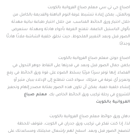
اصباغ جي تي سي معلم صباغ الفروانية بالكويت
وبالمثل، يمكن إعادة تنشيط غرفة النوم الباهتة والقديمة بالكامل من
خلال اختيار ورق الحائط المناسب. من خلال اختيار طباعة نباتية مهدئة
بألوان الباستيل الناعمة، تتمتع الغرفة بأجواء هادئة ومهدئة. ستعرض
الصور قبل وبعد التغيير الملحوظ، حيث تخلق خلفية الشاشة ملاذًا هادئًا
وجذابًا.
اصباغ جوتن معلم صباغ الفروانية بالكويت
يكمن جمال الصور قبل وبعد في قدرتها على التقاط جوهر التحول في
الفضاء. إنها توفر سردًا مرئيًا يسلط الضوء على قوة ورق الحائط في رفع
وتعزيز أي غرفة في منزلك. سواء كنت تتطلع إلى الإدلاء ببيان مثير أو
إنشاء خلفية خفية، يمكن أن تكون هذه الصور بمثابة مصدر إلهام وتحفيز
للشروع في رحلة تركيب ورق الحائط الخاص بك.
معلم صباغ
الفروانية بالكويت
دهان ورق حوائط معلم صباغ الفروانية بالكويت
لذا، إذا كنت تفكر في تركيب ورق جدران في الكويت، فتوقف للحظة
لتصفح الصور قبل وبعد. اسمح لهم بإشعال مخيلتك ومساعدتك على