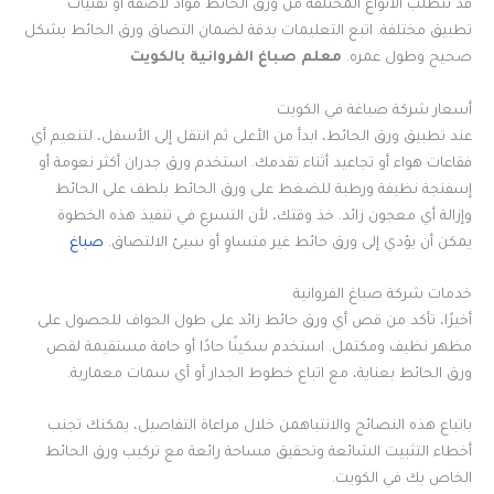
قد تتطلب الأنواع المختلفة من ورق الحائط مواد لاصقة أو تقنيات
تطبيق مختلفة. اتبع التعليمات بدقة لضمان التصاق ورق الحائط بشكل
صحيح وطول عمره.
معلم صباغ الفروانية بالكويت
أسعار شركة صباغة في الكويت
عند تطبيق ورق الحائط، ابدأ من الأعلى ثم انتقل إلى الأسفل، لتنعيم أي
فقاعات هواء أو تجاعيد أثناء تقدمك. استخدم ورق جدران أكثر نعومة أو
إسفنجة نظيفة ورطبة للضغط على ورق الحائط بلطف على الحائط
وإزالة أي معجون زائد. خذ وقتك، لأن التسرع في تنفيذ هذه الخطوة
يمكن أن يؤدي إلى ورق حائط غير متساوٍ أو سيئ الالتصاق.
صباغ
خدمات شركة صباغ الفروانية
أخيرًا، تأكد من قص أي ورق حائط زائد على طول الحواف للحصول على
مظهر نظيف ومكتمل. استخدم سكينًا حادًا أو حافة مستقيمة لقص
ورق الحائط بعناية، مع اتباع خطوط الجدار أو أي سمات معمارية.
باتباع هذه النصائح والانتباهمن خلال مراعاة التفاصيل، يمكنك تجنب
أخطاء التثبيت الشائعة وتحقيق مساحة رائعة مع تركيب ورق الحائط
الخاص بك في الكويت.