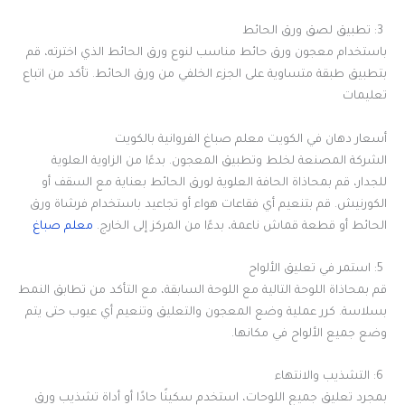
3: تطبيق لصق ورق الحائط
باستخدام معجون ورق حائط مناسب لنوع ورق الحائط الذي اخترته، قم
بتطبيق طبقة متساوية على الجزء الخلفي من ورق الحائط. تأكد من اتباع
تعليمات
أسعار دهان في الكويت معلم صباغ الفروانية بالكويت
الشركة المصنعة لخلط وتطبيق المعجون. بدءًا من الزاوية العلوية
للجدار، قم بمحاذاة الحافة العلوية لورق الحائط بعناية مع السقف أو
الكورنيش. قم بتنعيم أي فقاعات هواء أو تجاعيد باستخدام فرشاة ورق
الحائط أو قطعة قماش ناعمة، بدءًا من المركز إلى الخارج.
معلم صباغ
5: استمر في تعليق الألواح
قم بمحاذاة اللوحة التالية مع اللوحة السابقة، مع التأكد من تطابق النمط
بسلاسة. كرر عملية وضع المعجون والتعليق وتنعيم أي عيوب حتى يتم
وضع جميع الألواح في مكانها.
6: التشذيب والانتهاء
بمجرد تعليق جميع اللوحات، استخدم سكينًا حادًا أو أداة تشذيب ورق