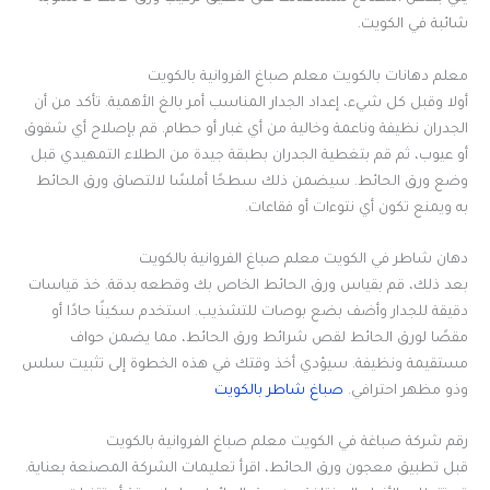
شائبة في الكويت.
معلم دهانات بالكويت معلم صباغ الفروانية بالكويت
أولا وقبل كل شيء، إعداد الجدار المناسب أمر بالغ الأهمية. تأكد من أن
الجدران نظيفة وناعمة وخالية من أي غبار أو حطام. قم بإصلاح أي شقوق
أو عيوب، ثم قم بتغطية الجدران بطبقة جيدة من الطلاء التمهيدي قبل
وضع ورق الحائط. سيضمن ذلك سطحًا أملسًا لالتصاق ورق الحائط
به ويمنع تكون أي نتوءات أو فقاعات.
دهان شاطر في الكويت معلم صباغ الفروانية بالكويت
بعد ذلك، قم بقياس ورق الحائط الخاص بك وقطعه بدقة. خذ قياسات
دقيقة للجدار وأضف بضع بوصات للتشذيب. استخدم سكينًا حادًا أو
مقصًا لورق الحائط لقص شرائط ورق الحائط، مما يضمن حواف
مستقيمة ونظيفة. سيؤدي أخذ وقتك في هذه الخطوة إلى تثبيت سلس
وذو مظهر احترافي.
صباغ شاطر بالكويت
رقم شركة صباغة في الكويت معلم صباغ الفروانية بالكويت
قبل تطبيق معجون ورق الحائط، اقرأ تعليمات الشركة المصنعة بعناية.