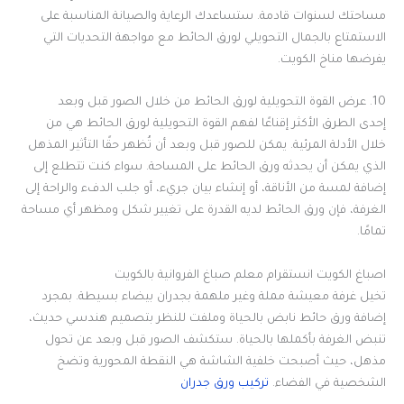
مساحتك لسنوات قادمة. ستساعدك الرعاية والصيانة المناسبة على
الاستمتاع بالجمال التحويلي لورق الحائط مع مواجهة التحديات التي
يفرضها مناخ الكويت.
10. عرض القوة التحويلية لورق الحائط من خلال الصور قبل وبعد
إحدى الطرق الأكثر إقناعًا لفهم القوة التحويلية لورق الحائط هي من
خلال الأدلة المرئية. يمكن للصور قبل وبعد أن تُظهر حقًا التأثير المذهل
الذي يمكن أن يحدثه ورق الحائط على المساحة. سواء كنت تتطلع إلى
إضافة لمسة من الأناقة، أو إنشاء بيان جريء، أو جلب الدفء والراحة إلى
الغرفة، فإن ورق الحائط لديه القدرة على تغيير شكل ومظهر أي مساحة
تمامًا.
اصباغ الكويت انستقرام معلم صباغ الفروانية بالكويت
تخيل غرفة معيشة مملة وغير ملهمة بجدران بيضاء بسيطة. بمجرد
إضافة ورق حائط نابض بالحياة وملفت للنظر بتصميم هندسي حديث،
تنبض الغرفة بأكملها بالحياة. ستكشف الصور قبل وبعد عن تحول
مذهل، حيث أصبحت خلفية الشاشة هي النقطة المحورية وتضخ
الشخصية في الفضاء.
تركيب ورق جدران