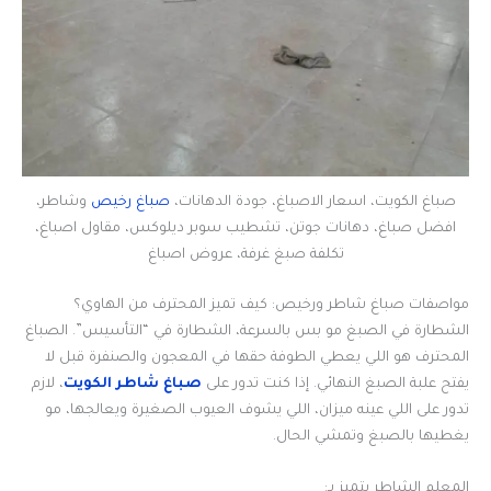
صباغ الكويت، اسعار الاصباغ، جودة الدهانات،
صباغ رخيص
وشاطر،
افضل صباغ، دهانات جوتن، تشطيب سوبر ديلوكس، مقاول اصباغ،
تكلفة صبغ غرفة، عروض اصباغ
مواصفات صباغ شاطر ورخيص: كيف تميز المحترف من الهاوي؟
الشطارة في الصبغ مو بس بالسرعة، الشطارة في “التأسيس”. الصباغ
المحترف هو اللي يعطي الطوفة حقها في المعجون والصنفرة قبل لا
يفتح علبة الصبغ النهائي. إذا كنت تدور على
صباغ شاطر الكويت
، لازم
تدور على اللي عينه ميزان، اللي يشوف العيوب الصغيرة ويعالجها، مو
يغطيها بالصبغ وتمشي الحال.
المعلم الشاطر يتميز بـ: