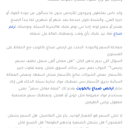
وايد ناس يغلطون ويروحون للأرخص بدون ما يسألون عن جودة المواد أو
خبرة الفني، والنتيجة تكون صدمة بعد شهر أو شهرين لما يبدأ الصبغ
يقشر أو يتغير لونه. إحنا نبي نوفر عليك هالتجربة السيئة، ونوصلك ل
رقم
صباغ
ثقة، يرد عليك بأي وقت، ويعطيك كفالة على شغله.
معادلة السعر والجودة: البحث عن ارخص صباغ بالكويت مع الحفاظ على
المستوى
السؤال اللي يدور بذهن الكل: “هل ممكن ألقى شغل نظيف بسعر
رخيص؟”. الجواب نعم، بس بذكاء. السوق مليان، وفيه تفاوت كبير
بالأسعار. بعض الشركات تبالغ بالأسعار عشان اسمها، وبعض العمالة
السائبة تحرق الأسعار بس تعطيك مواد تجارية سيئة. الذكاء هني إنك
تختار
ارخص صباغ بالكويت
يقدم لك “قيمة مقابل سعر”. يعني
يستخدم مواد معروفة مثل جوتن أو همبل، ويعطيك سعر مصنعية
معقول يرضي الطرفين.
لا تخلي السعر هو المعيار الوحيد، ركز على التفاصيل: هل السعر يشمل
المعجون؟ هل يشمل الصنفرة وتجهيز الطوفة؟ هل الصبغ قابل