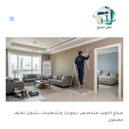
خطي
لى
لمحتوى
صباغ الكويت متخصص ديكورات وتشطيبات بشغل نظيف
مضمون