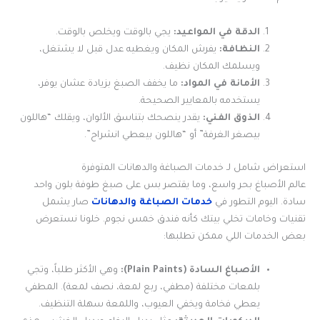
الدقة في المواعيد:
يجي بالوقت ويخلص بالوقت.
النظافة:
يفرش المكان ويغطيه عدل قبل لا يشتغل،
ويسلمك المكان نظيف.
الأمانة في المواد:
ما يخفف الصبغ بزيادة عشان يوفر،
يستخدمه بالمعايير الصحيحة.
الذوق الفني:
يقدر ينصحك بتناسق الألوان، ويقلك “هاللون
بيصغر الغرفة” أو “هاللون بيعطي انشراح”.
استعراض شامل لـ خدمات الصباغة والدهانات المتوفرة
عالم الأصباغ بحر واسع، وما يقتصر بس على صبغ طوفة بلون واحد
سادة. اليوم التطور في
خدمات الصباغة والدهانات
صار يشمل
تقنيات وخامات تخلي بيتك كأنه فندق خمس نجوم. خلونا نستعرض
بعض الخدمات اللي ممكن تطلبها:
الأصباغ السادة (Plain Paints):
وهي الأكثر طلباً، وتجي
بلمعات مختلفة (مطفي، ربع لمعة، نصف لمعة). المطفي
يعطي فخامة ويخفي العيوب، واللمعة سهلة التنظيف.