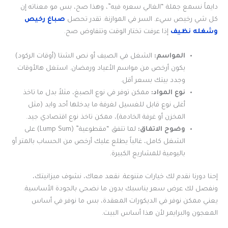
دايماً نسمع جملة “الغالي سعره فيه”، وهذا صح، بس مو معناته إن
كل شي رخيص سيء. السر في الموازنة. تقدر تحصل
صباغ رخيص
وشغله نظيف
إذا عرفت تختار الوقت وتتفاوض صح.
المواسم:
الشغل في الصيف أو نص الشتا (أوقات الركود)
يكون أرخص من مواسم الأعياد ورمضان. استغل هالأوقات
وجدد بيتك بسعر أقل.
نوع المواد:
ممكن توفر في نوع الصبغ، مثلاً بدل ما تاخذ
أغلى نوع قابل للغسيل لغرفة ما يدخلها أحد وايد (مثل
المخزن أو غرفة الخادمة)، ممكن تاخذ نوع اقتصادي جيد.
وضوح الاتفاق:
لما تتفق “مقطوعية” (Lump Sum) على
الشغل كامل، غالباً يطلع عليك أرخص من الحساب بالمتر أو
باليومية للمشاريع الكبيرة.
إحنا دورنا نقدم لك خيارات متنوعة. نقعد معاك، نشوف ميزانيتك،
ونفصل لك عرض سعر يناسبك بدون ما نضحي بالجودة الأساسية.
يعني ممكن نوفر في الديكورات المعقدة، بس ما نوفر في أساس
المعجون والبرايمر لأن هذا أساس البيت.