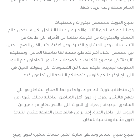
جدول مفيد جداً وقسم للأسئلة الشائعة اللي تهمكم. خلك متابع، لأن
الختام مسك وفيه الزبدة كلها.
صباغ الكويت متخصص ديكورات وتشطيبات
وصلنا معاكم للجزء الثالث والأخير من دليلنا الشامل لكل ما يخص عالم
الأصباغ والديكورات في الكويت. تكلمنا في الأجزاء اللي طافت عن
الأساسيات، وعن المشاريع الكبيرة، وعن كيفية اختيار الفني الصح. الحين،
نبي نخصص الكلام أكثر لمناطق معينة لها طابعها الخاص، ونعطيكم
“الزبدة” في موضوع التكاليف والخصومات، وشلون تتعاملون مع البيوت
الحكومية الجديدة. خليكم معانا لأن المعلومات اللي بنقولها الحين هي
اللي راح توفر عليكم فلوس وتعطيكم النتيجة اللي تحلمون فيها.
كل منطقة بالكويت لها جوها، ولها ذوقها. الصباغ الشاطر هو اللي
يفهم هالشي، يعرف إن ذوق أهل المناطق الداخلية يختلف شوي عن
المناطق الجديدة، ويعرف إن البيوت اللي عالبحر تحتاج مواد غير عن
البيوت اللي داخل الديرة. إحنا نراعي هالتفاصيل الدقيقة عشان النتيجة
تكون مثالية ومناسبة للمكان.
صباغ صباح السالم ومناطق مبارك الكبير: خدمات متميزة لذوق رفيع