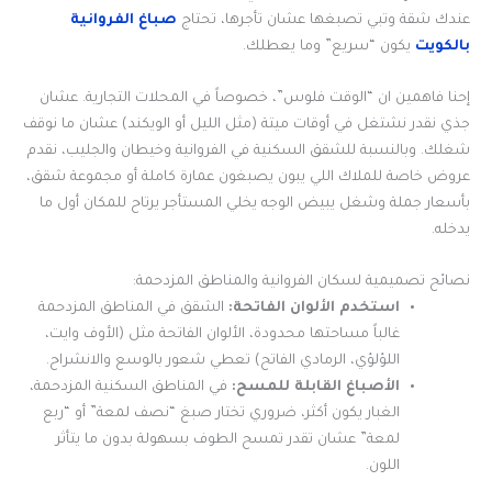
عندك شقة وتبي تصبغها عشان تأجرها، تحتاج
صباغ الفروانية
بالكويت
يكون “سريع” وما يعطلك.
إحنا فاهمين ان “الوقت فلوس”، خصوصاً في المحلات التجارية. عشان
جذي نقدر نشتغل في أوقات ميتة (مثل الليل أو الويكند) عشان ما نوقف
شغلك. وبالنسبة للشقق السكنية في الفروانية وخيطان والجليب، نقدم
عروض خاصة للملاك اللي يبون يصبغون عمارة كاملة أو مجموعة شقق،
بأسعار جملة وشغل يبيض الوجه يخلي المستأجر يرتاح للمكان أول ما
يدخله.
نصائح تصميمية لسكان الفروانية والمناطق المزدحمة:
استخدم الألوان الفاتحة:
الشقق في المناطق المزدحمة
غالباً مساحتها محدودة، الألوان الفاتحة مثل (الأوف وايت،
اللؤلؤي، الرمادي الفاتح) تعطي شعور بالوسع والانشراح.
الأصباغ القابلة للمسح:
في المناطق السكنية المزدحمة،
الغبار يكون أكثر، ضروري تختار صبغ “نصف لمعة” أو “ربع
لمعة” عشان تقدر تمسح الطوف بسهولة بدون ما يتأثر
اللون.