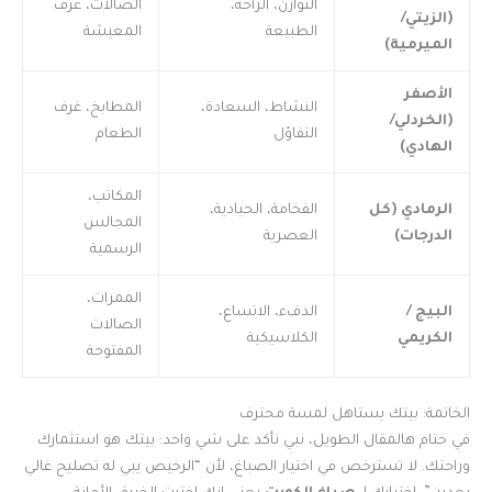
التوازن، الراحة،
الصالات، غرف
(الزيتي/
الطبيعة
المعيشة
الميرمية)
الأصفر
النشاط، السعادة،
المطابخ، غرف
(الخردلي/
التفاؤل
الطعام
الهادي)
المكاتب،
الرمادي (كل
الفخامة، الحيادية،
المجالس
الدرجات)
العصرية
الرسمية
الممرات،
البيج /
الدفء، الاتساع،
الصالات
الكريمي
الكلاسيكية
المفتوحة
الخاتمة: بيتك يستاهل لمسة محترف
في ختام هالمقال الطويل، نبي نأكد على شي واحد: بيتك هو استثمارك
وراحتك. لا تسترخص في اختيار الصباغ، لأن “الرخيص يبي له تصليح غالي