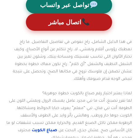
تواصل عبر واتساب
اتصال مباشر
في هذا الدليل الشامل، راح نغوص في تفاصيل التفاصيل. ما راح
نعطيك رؤوس أقلام ونمشي، لا، راح نتكلم عن أنواع الأصباغ، وكيف
تختار الألوان اللي تناسب نفسيتك ومساحة بيتك، وشلون تميز بين
الشغل النظيف والشغل “أي كلام”. راح نكون معاك خطوة بخطوة
عشان تضمن إن فلوسك تروح في مكانها الصح، وتحصل على نتيجة
تبيض الوجه قدام ضيوفك وأهلك.
لماذا يعتبر اختيار رقم صباغ بالكويت خطوة جوهرية؟
لما تقرر تصبغ، أنت ما تبي مجرد عامل يمسك الرول ويمشي اللون على
الطوفة. أنت تبي فنان، تبي “معلم” يعرف خبايا الحوائط ومشاكلها.
الكويت جوها حار ورطب، وهالشي يأثر وايد على الطوف والأسقف.
الرطوبة ممكن تاكل الصبغ القديم، والحرارة ممكن تسبب تشققات لو ما
كان الأساس صح. عشان جذي، البحث عن
صباغ الكويت
محترف
ومجرب هو أول خطوة لضمان ديمومة شغلك.