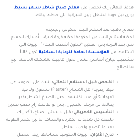
هدفنا النهائي إنك تحصل على
معلم صباغ شاطر بسعر بسيط
يوازن بين جودة الشغل وبين الميزانية اللي حاطها ببالك.
نصائح ذهبية عند استلام البيت الحكومي وتجديده
لحظة استلام البيت من الحكومة لحظة فرحة كبيرة، الله يبارك للجميع.
بس بعد الفرحة يجي التفكير: “شلون أشطب البيت؟”. البيوت اللي
تستلمها من
المؤسسة العامة للرعاية السكنية
تكون غالباً
بتشطيب تجاري أساسي. عشان تحول هالبيت لمملكتك الخاصة، اتبع
هالنصائح:
الفحص قبل الاستلام النهائي:
شيك على الطوف، هل
فيها رطوبة؟ هل المساح (Plaster) مستوي ولا فيه
تعرجات؟ أي عيب تكتشفه الحين، الصباغ الشاطر يقدر
يعالجه في مرحلة المعجون، بس لو طافتك راح تتعب بعدين.
التأسيس الكهربائي:
قبل لا يبلش الصباغ، تأكد إنك
خلصت كل تمديدات الكهرباء والسباكة. ما تبي تكسر الطوفة
بعد ما تنصبغ وتخرب المنظر.
تدرج الألوان:
البيوت الحكومية مساحاتها زينة، استغل