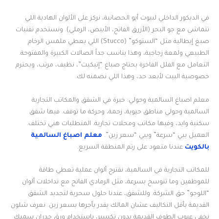
في الديكور الداخلي لبيوت أبو الحصانية، نركز على الألوان الهادية اللي
تتماشى مع جو البحر (الأزرق الفاتح، الأبيض، الرملي). ونستخدم تقنيات
صبغ إيطالية مثل “الستوكو” (Stucco) اللي يعطي ملمس الرخام
الطبيعي ولمعة زجاجية، وهذا يناسب جداً الصالات الكبيرة والمفتوحة.
التعامل مع الفلل الفاخرة يحتاج صباغ “إتيكيت”، نظيف، مرتب، ويحترم
خصوصية البيت لأبعد حد، وهذا اللي نضمنه لك.
معلم اصباغ السالمية وحولي: خبرة في الشقق والمكاتب التجارية
السالمية وحولي مناطق حيوية، زحمة، وحركة ما توقف. فيها شقق
سكنية وايد، وفيها مكاتب ومحلات تجارية. المتطلبات هني تختلف.
العميل يبي “سرعة” ويبي “سعر زين”.
معلم اصباغ السالمية
بالكويت
عندنا متعود على رتم المنطقة السريع.
للمكاتب التجارية في السالمية، نقترح ألوان عملية تعطي طاقة
للموظفين وما تتوسخ بسرعة، مثل الرمادي الفاتح مع تداخلات ألوان
“اللوجو” حق الشركة. وللشقق، عندنا حلول سحرية لتجديد الشقق
القديمة بأقل التكاليف عشان المالك يقدر يأجرها بسعر زين. نعرف شلون
نخفي عيوب الطوف القديمة بدون تكسير، باستخدام ورق جدران سميك