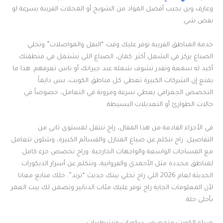
وعارف وين يجيب أفضل المواد من الشويخ أو المحلات القريبة بسرعة لو
نقص شي.
خدمة المناطق القريبة توفر عليك وقت “النقل والمواصلات” وتخلي
الصباغ يركز في الشغل أكثر. كمان، الصباغ اللي يشتغل في منطقتك
أكيد له سمعة وتقدر تشوف شغله عند جيرانك أو ناس تعرفهم. هذا ما
يمنع إن الشركات الكبيرة تغطي كل مناطق الكويت، بس دايماً
التخصص الجغرافي يعطي سرعة ومرونة في التعامل، خصوصاً في
حالات الطوارئ أو التعديلات البسيطة.
في الأجزاء القادمة من هذا المقال، راح ننتقل لمستوى ثاني من
التفاصيل. راح نتكلم عن صباغ المنازل والقسائم الكبيرة، وشلون تتعامل
مع المساحات الواسعة والواجهات الخارجية. وراح نخصص جزء كامل
لمناطق محددة مثل الأحمدي والفروانية، ونتكلم عن أسرار الديكورات
الحديثة لعام 2026 اللي راح تخلي بيتك حديث “ترند”. خلك متابع معانا
لأن المعلومات الجاية راح توفر عليك مئات الدنانير وتضمن لك بيت العمر
بأحلى حلة.