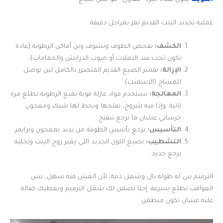
عملية تجديد البيت القديم تمر بمراحل دقيقة:
الكشف:
نفحص الطوف ونشوف وين أماكن الرطوبة (عادة
تكون تحت عند النعلات أو صوب الدرايش والحمامات).
الإزالة:
نقشر الصبغ القديم المتضرر بالكامل لين نوصل
للمساح (الاسمنت).
المعالجة:
نستخدم مواد عازلة قوية تمنع الرطوبة تطلع مرة
ثانية. وإذا فيه شروخ، نفتحها ونحط لها شبك ومعجون
خرساني عشان ما ترجع تنفتح.
التأسيس:
نرجع نأسس الطوفة من يديد بمعجون وبرايمر.
التشطيب:
نصبغ اللون الجديد اللي يغير روح البيت ويخليه
يرجع جديد.
الترميم يبي له طولة بال وشغل ذمة، لأن الغش فيه سهل، بس
العواقب تطلع بسرعة. إحنا نضمن لك شغل الترميم ونعطيك كفالة
عليه عشان تكون متطمن.