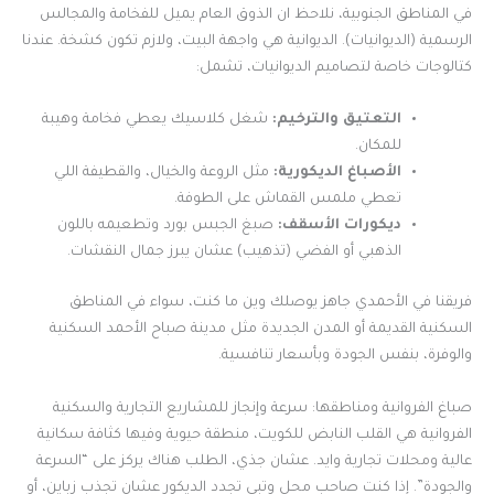
في المناطق الجنوبية، نلاحظ ان الذوق العام يميل للفخامة والمجالس
الرسمية (الديوانيات). الديوانية هي واجهة البيت، ولازم تكون كشخة. عندنا
كتالوجات خاصة لتصاميم الديوانيات، تشمل:
التعتيق والترخيم:
شغل كلاسيك يعطي فخامة وهيبة
للمكان.
الأصباغ الديكورية:
مثل الروعة والخيال، والقطيفة اللي
تعطي ملمس القماش على الطوفة.
ديكورات الأسقف:
صبغ الجبس بورد وتطعيمه باللون
الذهبي أو الفضي (تذهيب) عشان يبرز جمال النقشات.
فريقنا في الأحمدي جاهز يوصلك وين ما كنت، سواء في المناطق
السكنية القديمة أو المدن الجديدة مثل مدينة صباح الأحمد السكنية
والوفرة، بنفس الجودة وبأسعار تنافسية.
صباغ الفروانية ومناطقها: سرعة وإنجاز للمشاريع التجارية والسكنية
الفروانية هي القلب النابض للكويت، منطقة حيوية وفيها كثافة سكانية
عالية ومحلات تجارية وايد. عشان جذي، الطلب هناك يركز على “السرعة
والجودة”. إذا كنت صاحب محل وتبي تجدد الديكور عشان تجذب زباين، أو