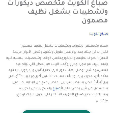
صباغ الكويت متخصص ديكورات
وتشطيبات بشغل نظيف
مضمون
صباغ الكويت
معلم متخصص ديكورات وتشطيبات بشغل نظيف مضمون
تخيل تدخل بيتك بعد يوم عمل طويل وشاق، وتلاقي الألوان مريحة
للعين، الطوف نظيفة، والديكور يعكس ذوقك وشخصيتك بلمسة فنية
راقية. البيت مو مجرد جدران وأثاث، البيت هو المكان اللي ترتاح فيه
النفس، وعشان توصل لهالشعور، لازم تختار الألوان والديكورات بعناية
فائقة. أكيد فكرت وايد، وسألت نفسك: “شلون أغير جو البيت؟” أو “من
وين أبدأ؟”. الحل بسيط، بس يبي له اختيار صح من البداية. إحنا هني
بنتكلم عن كل شي يخص عالم الأ
صباغ
والديكورات في الكويت،
وبنساعدك تختار
صباغ الكويت
الشاطر اللي يحول خيالك لواقع
ملموس.