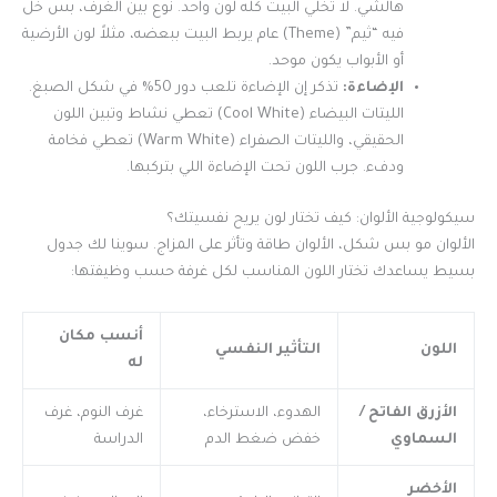
هالشي. لا تخلي البيت كله لون واحد. نوع بين الغرف، بس خل
فيه “ثيم” (Theme) عام يربط البيت ببعضه، مثلاً لون الأرضية
أو الأبواب يكون موحد.
الإضاءة:
تذكر إن الإضاءة تلعب دور 50% في شكل الصبغ.
الليتات البيضاء (Cool White) تعطي نشاط وتبين اللون
الحقيقي، والليتات الصفراء (Warm White) تعطي فخامة
ودفء. جرب اللون تحت الإضاءة اللي بتركبها.
سيكولوجية الألوان: كيف تختار لون يريح نفسيتك؟
الألوان مو بس شكل، الألوان طاقة وتأثر على المزاج. سوينا لك جدول
بسيط يساعدك تختار اللون المناسب لكل غرفة حسب وظيفتها:
أنسب مكان
اللون
التأثير النفسي
له
الأزرق الفاتح /
الهدوء، الاسترخاء،
غرف النوم، غرف
السماوي
خفض ضغط الدم
الدراسة
الأخضر