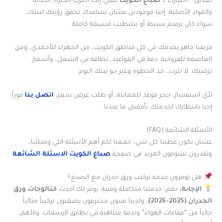
بعدين”. اختيارك لـ
صباغ الكويت
يعني إنك اخترت الخبرة، الأمانة،
والمواد الأصلية. إحنا موجودين عشان نساعدك تحقق رؤيتك لبيتك،
سواء كان ترميم بسيط أو تشطيب قسيمة كاملة.
فريقنا جاهز يخدمك في كل مناطق الكويت، من الجهراء للأحمدي، ومن
العاصمة للفروانية. دقة في المواعيد، نظافة في الشغل، وأسعار
ترضيك. لا تتردد، خذ الخطوة وغير جو بيتك اليوم.
لأي استفسار، حجز موعد للمعاينة، أو طلب عرض سعر،
اتصل بنا
فوراً.
إحنا بانتظارك لخدمتك بأفضل ما عندنا.
الأسئلة الشائعة (FAQ)
عشان نكون غطينا كل شي، جمعنا لكم أهم الأسئلة اللي وصلتنا،
وتقدرون تشوفون المزيد في صفحة
صباغ الكويت الاسئلة الشائعة
:
هل توفرون خدمة تركيب ورق جدران مع الصبغ؟
الإجابة:
نعم، خدمتنا متكاملة وفنية. نوفر لك أحدث
كتالوجات ورق
الجدران (2025-2026)
، ولدينا فنيون محترفون يضمنون تركيباً مثالياً
خالياً من “فقاعات الهواء” وبدقة متناهية في تطابق الرسمات. والأهم،