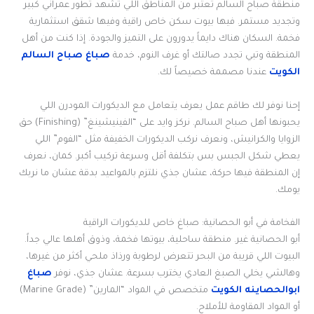
منطقة صباح السالم تعتبر من المناطق اللي تشهد تطور عمراني كبير
وتجديد مستمر. فيها بيوت سكن خاص راقية وفيها شقق استثمارية
فخمة. السكان هناك دايماً يدورون على التميز والجودة. إذا كنت من أهل
المنطقة وتبي تجدد صالتك أو غرف النوم، خدمة
صباغ صباح السالم
الكويت
عندنا مصممة خصيصاً لك.
إحنا نوفر لك طاقم عمل يعرف يتعامل مع الديكورات المودرن اللي
يحبونها أهل صباح السالم. نركز وايد على “الفينيشينغ” (Finishing) حق
الزوايا والكرانيش، ونعرف نركب الديكورات الخفيفة مثل “الفوم” اللي
يعطي شكل الجبس بس بتكلفة أقل وسرعة تركيب أكبر. كمان، نعرف
إن المنطقة فيها حركة، عشان جذي نلتزم بالمواعيد بدقة عشان ما نربك
يومك.
الفخامة في أبو الحصانية: صباغ خاص للديكورات الراقية
أبو الحصانية غير. منطقة ساحلية، بيوتها فخمة، وذوق أهلها عالي جداً.
البيوت اللي قريبة من البحر تتعرض لرطوبة ورذاذ ملحي أكثر من غيرها،
وهالشي يخلي الصبغ العادي يخترب بسرعة. عشان جذي، نوفر
صباغ
ابوالحصاينه الكويت
متخصص في المواد “المارين” (Marine Grade)
أو المواد المقاومة للأملاح.