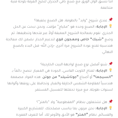
أننا ننسق ألوان الورق مع صبغ باقي الجدران لتخرج الغرفة بلوحة فنية
متناغمة.
عندي شروخ “وايد” بالطوفة، هل الصبغ يخفيها؟
الإجابة:
الصبغ وحده هو “مكياج” مؤقت، ونحن نبحث عن الحل
الجذري. نقوم بمعالجة الشروخ العميقة أولاً عبر فتحها وتنظيفها، ثم
وضع
“شبك” خاص ومعجون قوي
لتدعيم الجدار. نضمن لك معالجة
هندسية تمنع عودة الشروخ مرة أخرى -بإذن الله- قبل البدء بالصبغ
النهائي.
شنو أفضل نوع صبغ لواجهة البيت الخارجية؟
الإجابة:
لمناخ الكويت القاسي، الجودة هي المعيار. ننصح دائماً بـ
“السيجما”
أو أصباغ
“جوتاشيلد” من جوتن
. هذه المواد مصممة
هندسياً لمقاومة الشمس الحارقة والغبار، وتحافظ على رونقها وألوانها
لسنوات طويلة، مع ميزة تحملها للغسيل المستمر.
هل تشتغلون بنظام “المقطوعية” ولا “بالمتر”؟
الإجابة:
نحن مرنون بما يناسب مصلحتك. للمشاريع الكبيرة
والقسائم، نظام
“المتر”
هو الأدق والأوفر لك. أما للغرف المفردة