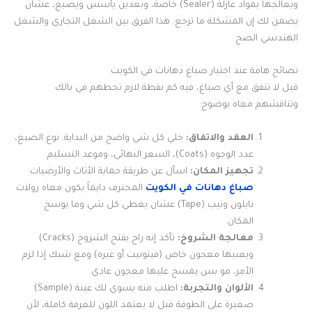
ويعالجها بمواد عازلة (Sealer) خاصة، وبعدين يأسس ويصبغ، عشان
يضمن لك إن المشكلة ما ترجع. هذا الفرق بين الشغل التجاري والشغل
الهندسي الصح.
نصائح هامة عند اختيار صباغ دهانات في الكويت
قبل لا تتفق مع أي صباغ، فيه كم نقطة لازم تحطهم في بالك
وتناقشهم معاه بوضوح:
العقد والاتفاق:
خلي كل شي واضح من البداية. نوع الصبغ،
عدد الوجوه (Coats)، السعر النهائي، وموعد التسليم.
تجهيز المكان:
اسأل عن طريقة حماية الأثاث والأرضيات.
صباغ دهانات في الكويت
المحترف دايماً يكون معاه رولات
نايلون وتيب (Tape) عشان يغطي كل شي وما يوسخ
المكان.
معالجة الشروخ:
تأكد إنه راح يفتح الشروخ (Cracks)
ويعبيها معجون خاص (فيتونيت أو غيره) ومع شبك إذا لزم
الأمر، مو بس يمسح عليها معجون عادي.
الألوان والتجربة:
اطلب منه يسوي لك عينة (Sample)
صغيرة على الطوفة قبل لا يعتمد اللون للغرفة كاملة، لأن