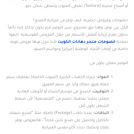
أو أصباغ محببة (Texture) تغطي العيوب وتعطي شكل حلو.
خصومات وعروض حصرية: كيف توفر في ميزانية الصبغ؟
الكل يبي يوفر، وهذا حق مشروع. بس التوفير لازم يكون بذكاء. إحنا دائماً
نحاول نقدم لزباينا أفضل الأسعار من خلال العروض الموسمية. تابعوا
صفحة
خصومات متجر دهانات الكويت
لأننا ننزل فيها عروض قوية،
خاصة في أوقات الأعياد الوطنية (فبراير) ومواسم الصيف.
التوفير ممكن يكون في:
المواد:
شراء الكميات الكبيرة (للبيوت الكاملة) يعطيك سعر
جملة يفرق معاك وايد عن سعر المفرق.
التوقيت:
الصبغ في موسم الشتاء أو الأوقات الهادية
ممكن يخلينا نعطيك خصم في “المصنعية” لأن ضغط
الشغل يكون أقل.
الباقات:
عندنا باقات (Package) كاملة، مثلاً “اصبغ شقتك
بالكامل واحصل على صبغ بابين مجاناً”، هالعروض توفر
عليك وتخليك تجدد أكثر بنفس الميزانية.