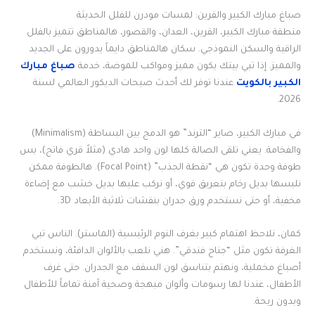
صباغ مبارك الكبير والقرين: لمسات مودرن للفلل الحديثة
منطقة مبارك الكبير، القرين، العدان، والقصور، هالمناطق تتميز بالفلل
الراقية والسكن النموذجي. سكان هالمناطق دايماً يدورون على الجديد
والمميز. إذا تبي بيتك يكون مميز ومواكب للموضة، خدمة
صباغ مبارك
الكبير بالكويت
عندنا توفر لك أحدث صيحات الديكور العالمي لسنة
2026.
في مبارك الكبير، صاير “الترند” هو الدمج بين البساطة (Minimalism)
والفخامة. يعني تلقى الصالة كلها لون واحد هادي (مثلاً قري فاتح)، بس
طوفة وحدة تكون هي “نقطة الجذب” (Focal Point). هالطوفة ممكن
نلبسها بديل رخام بتعريق قوي، أو نركب عليها بديل خشب مع إضاءة
مخفية، أو حتى نستخدم ورق جدران بنقشات ثلاثية الأبعاد 3D.
كمان، نلاحظ اهتمام كبير بغرف النوم الرئيسية (الماستر). الناس تبي
الغرفة تكون مثل “جناح فندقي”. هني نلعب بالألوان الدافئة، ونستخدم
أصباغ مخملية، ونهتم بتناسق لون السقف مع الجدران. حتى غرف
الأطفال، عندنا لها رسومات وألوان مبهجة وصحية آمنة تماماً للأطفال
وبدون ريحة.