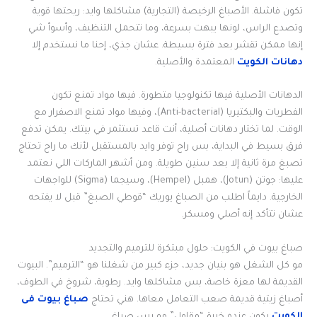
تكون فاشلة. الأصباغ الرخيصة (التجارية) مشاكلها وايد: ريحتها قوية
وتصدع الراس، لونها يبهت بسرعة، وما تتحمل التنظيف، وأسوأ شي
إنها ممكن تقشر بعد فترة بسيطة. عشان جذي، إحنا ما نستخدم إلا
دهانات الكويت
المعتمدة والأصلية.
الدهانات الأصلية فيها تكنولوجيا متطورة. فيها مواد تمنع تكون
الفطريات والبكتيريا (Anti-bacterial)، وفيها مواد تمنع الاصفرار مع
الوقت. لما تختار دهانات أصلية، أنت قاعد تستثمر في بيتك. يمكن تدفع
فرق بسيط في البداية، بس راح توفر وايد بالمستقبل لأنك ما راح تحتاج
تصبغ مرة ثانية إلا بعد سنين طويلة. ومن أشهر الماركات اللي نعتمد
عليها: جوتن (Jotun)، همبل (Hempel)، وسيجما (Sigma) للواجهات
الخارجية. دايماً اطلب من الصباغ يوريك “قوطي الصبغ” قبل لا يفتحه
عشان تتأكد إنه أصلي ومسكر.
صباغ بيوت في الكويت: حلول مبتكرة للترميم والتجديد
مو كل الشغل هو بنيان جديد، جزء كبير من شغلنا هو “الترميم”. البيوت
القديمة لها معزة خاصة، بس مشاكلها وايد. رطوبة، شروخ في الطوف،
أصباغ زيتية قديمة صعب التعامل معاها. هني تحتاج
صباغ بيوت فى
الكويت
يكون عنده خبرة “مقاول” مو بس صباغ.