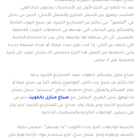
صباغ الكويت متخصص ديكورات وتشطيبات
بعد ما تكلمنا في الجزء الأول عن الأساسيات وشلون تختار الفني
المناسب وتفرق بين الشغل التجاري والشغل الأصلي، الحين نبي ندخل
في “العميق”. نبي نتكلم عن المشاريع الكبيرة، عن صبغ البيوت الكاملة
والقسائم، وعن الخدمات اللي نقدمها في محافظات الكويت المختلفة
بالتفصيل. لأن كل منطقة لها طابعها، وكل بيت له احتياجاته الخاصة
اللي تختلف عن الثاني. إذا كنت ناوي تجدد فيلتك أو عندك قسيمة جديدة
وتبي تشطبها من الصفر، هذا الجزء مخصص لك عشان تعرف كل كبيرة
وصغيرة قبل لا تبلش.
صباغ منازل وقسائم: خطوات تنفيذ المشاريع الكبيرة بدقة
لما نتكلم عن صبغ بيت كامل، الموضوع يختلف كلياً عن صبغ غرفة أو
ممر. القسائم والمنازل تحتاج تخطيط، تحتاج “سيستم” شغل عشان
ما تتوهق بنص الطريج. التعامل مع
صباغ منازل بالكويت
خبير في
المشاريع الكبيرة يوفر عليك وايد صداع. في المشاريع الكبيرة، لازم نركز
على شيئين: الواجهات الخارجية والتشطيبات الداخلية.
بالنسبة للواجهات، الجو عندنا بالكويت “ما يغشمر”، شمس حارقة
بالصيف ورطوبة وغبار. عشان جذي، لازم نستخدم مواد خارجية قوية مثل