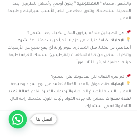
والشقق، فنظام
“المقطوعية”
يكون أوضح وأسهل للطرفين. بعد
المعاينة، سننصحك ونتفق معك على الخيار الأنسب لميزانيتك وطبيعة
العمل.
هل الصباغين عندكم يتركون المكان نظيف بعد الشغل؟
الإجابة:
نظافة منزلك هي جزء لا يتجزأ من سمعتنا. هذا
شرط
أساسي
في عملنا. قبل المغادرة، نقوم بإزالة أي بقع صبغ عن الأرضيات
وتنظيف المكان من كافة المخلفات (القرطيس). نسلمك الغرفة نظيفة،
مرتبة، وجاهزة لفرش الأثاث فوراً.
كم فترة الكفالة اللي تقدمونها على الصبغ؟
الإجابة:
حقك موثق بالعقد. الكفالة تعتمد على نوع المواد وطبيعة
العمل. بالنسبة للأصباغ الخارجية والترميمات الكبيرة، نقدم
كفالة تمتد
لعدة سنوات
تضمن لك جودة المواد وثبات اللون، لنمنحك راحة البال
التامة والثقة في استثمارك.
اتصل بنا