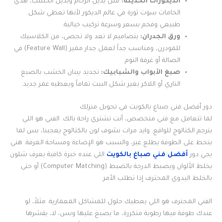
الديكورات الحديثة:
مثل بديل الرخام وبديل الخشب، هذي
الخامات سوت ثورة في عالم الديكور لأنها تعطي شكل
طبيعي وفخم بسعر وسرعة تركيب خيالية.
ورق الجدران:
بتصاميم لا تعد ولا تحصى، من الكلاسيك
للمودرن، ومناسب جداً لعمل جدار مميز (Feature Wall) في
الصالة أو غرفة النوم.
صبغ الأبواب والشبابيك:
تجديد بيبان الخشب بالصبغ
الناري أو اللاكر يغير شكل البيت تماماً ويعطيه عمر جديد.
دور أفضل فني صباغ بالكويت في تحويل منزلك
لما تتعامل مع فني متخصص، أنت تشتري راحة بالك. الفني هو اللي
يترجم الكتالوج للواقع. وايد مرات نشوف لون بالكتالوج يعجبنا، بس لما
ينحط على الطوفة يطلع غير، والسبب هو الإضاءة ومساحة الغرفة. هني
يجي دور
أفضل فني صباغ بالكويت
اللي عنده خبرة كافية يعرف شلون
يخلط الألوان ويضبط الدرجة بالضبط (Computer Matching) أو حتى
بالخلط اليدوي المحترف إذا تطلب الأمر.
الفني المحترف هو اللي يعطيك حلول للمشاكل المعمارية. مثلاً، لو
عندك طوفة فيها رطوبة متكررة، ما يصبغ عليها وبس، لا، يقشرها