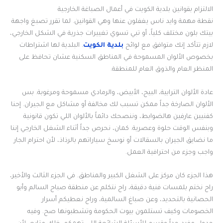
الالتزام بقوانين بلدية الكويت في أعمال الصباغة الخارجية
نقطة مهمة وايد ناس يغفلون عنها وهي القوانين. لما تقرر تصبغ واجهة
بيتك بلون مختلف كلياً، أو تبي تسوي تغييرات جذرية في الشكل الخارجي،
لازم تتأكد إنك متوافق مع لوائح
بلدية الكويت
. البلدية لها اشتراطات
بخصوص الألوان المسموحة في المناطق السكنية عشان تحافظ على
المنظر العام والذوق العام للمنطقة.
عادة الألوان الترابية، البيج، الأبيض، والرمادي مسموحة ومرغوبة. بس
الألوان الصارخة جداً ممكن تسبب لك مخالفة أو مشاكل مع الجيران. إحنا
كفنيين عارفين هالضوابط، وننصحك دائماً بالألوان اللي تكون قانونية
وبنفس الوقت حلوة وعصرية. كمان، نحرص جداً أثناء الشغل الخارجي إننا
ما نضايق الجيران بالسقالات أو نوسخ سياراتهم بالرذاذ، لأن احترام الجار
واجب وجزء من احترافية العمل.
هذا الجزء كان مركز على الشغل الكبير والمناطق. في الجزء الثالث والأخير،
راح نختم بلمسات فنية دقيقة، راح نتكلم عن منطقة صباح السالم وأبو
الحصانية بالتحديد، وعن صباغ السالمية، وراح نعطيكم أسرار
الخصومات وكيف تستلمون بيوت الحكومة وتشطبونها صح. وفيه