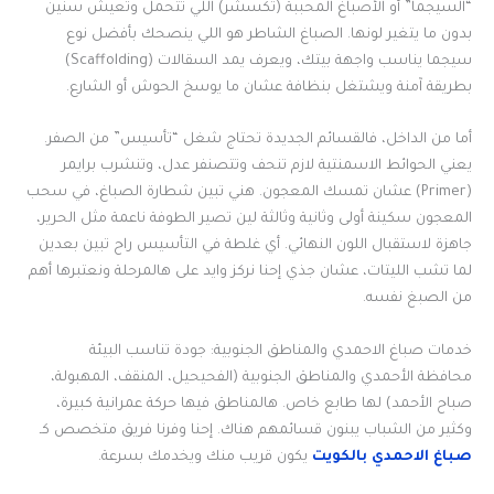
“السيجما” أو الأصباغ المحببة (تكسشر) اللي تتحمل وتعيش سنين
بدون ما يتغير لونها. الصباغ الشاطر هو اللي ينصحك بأفضل نوع
سيجما يناسب واجهة بيتك، ويعرف يمد السقالات (Scaffolding)
بطريقة آمنة ويشتغل بنظافة عشان ما يوسخ الحوش أو الشارع.
أما من الداخل، فالقسائم الجديدة تحتاج شغل “تأسيس” من الصفر.
يعني الحوائط الاسمنتية لازم تنحف وتتصنفر عدل، وتنشرب برايمر
(Primer) عشان تمسك المعجون. هني تبين شطارة الصباغ، في سحب
المعجون سكينة أولى وثانية وثالثة لين تصير الطوفة ناعمة مثل الحرير،
جاهزة لاستقبال اللون النهائي. أي غلطة في التأسيس راح تبين بعدين
لما تشب الليتات، عشان جذي إحنا نركز وايد على هالمرحلة ونعتبرها أهم
من الصبغ نفسه.
خدمات صباغ الاحمدي والمناطق الجنوبية: جودة تناسب البيئة
محافظة الأحمدي والمناطق الجنوبية (الفحيحيل، المنقف، المهبولة،
صباح الأحمد) لها طابع خاص. هالمناطق فيها حركة عمرانية كبيرة،
وكثير من الشباب يبنون قسائمهم هناك. إحنا وفرنا فريق متخصص كـ
صباغ الاحمدي بالكويت
يكون قريب منك ويخدمك بسرعة.