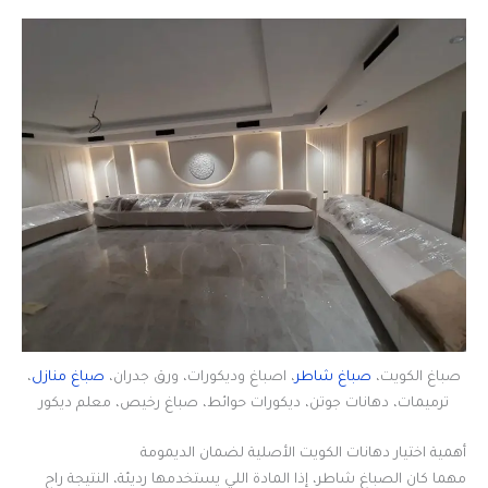
صباغ الكويت،
صباغ شاطر
، اصباغ وديكورات، ورق جدران،
صباغ منازل
،
ترميمات، دهانات جوتن، ديكورات حوائط، صباغ رخيص، معلم ديكور
أهمية اختيار دهانات الكويت الأصلية لضمان الديمومة
مهما كان الصباغ شاطر، إذا المادة اللي يستخدمها رديئة، النتيجة راح