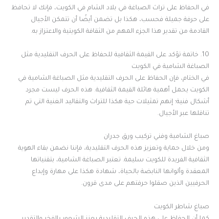
في الحفاظ على تراث الصباغة في بلاد الشام في الكويت، فإنك لا تحافظ
على حرفة جميلة فحسب، هكذا بل تضمن أيضًا أن تتمكن الأجيال
القادمة من تقدير هذا الجزء المهم من الثقافة الكويتية والاعتزاز به.
10. خاتمة تؤكد على القيمة الثقافية للحفاظ على الحرف التقليدية مثل
الصباغة الشامية في الكويت
في الختام، فإن الحفاظ على الحرف التقليدية مثل الصباغة الشامية في
الكويت يحمل أهمية هائلة القيمة الثقافية. هذه الحرف ليست مجرد
أشكال فنية؛ إنهم تمثيلات حية هكذا للتراث والتقاليد الغنية التي تم
تناقلها عبر الأجيال.
صباغ الشامية وفني تركيب ورق جدران
ومن خلال حماية وتعزيز هذه الحرف التقليدية، فإننا نضمن بقاء الهوية
الثقافية الفريدة للكويت سليمة. تعتبر الصباغة الشامية، بتقنياتها
المعقدة وألوانها النابضة بالحياة، شهادة هكذا على مهارة وإبداع
الحرفيين الذين صقلوا حرفتهم على مدى قرون.
صباغ شاطر الكويت
كما أن الحفاظ على هذه الحرف التقليدية يعزز الشعور بالفخر والتقدير