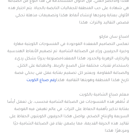
هكذا والأخضر الغني، فإن الألوان المستخدمة في هذا النوع من الصباغة
هي شهادة على حب المنطقة للجماليات النابضة بالحياة. يتم اختيار هذه
الألوان بعناية ومزجها لإنشاء أنماط هكذا وتصميمات مذهلة تحكي
قصص التقاليد والتراث. هكذا
اصباغ سان ماركو
تعكس التصاميم المعقدة الموجودة في المنسوجات الكويتية مهارة
وخبرة الحرفيين وراء فن الصباغة الشامية. تم تصميم الأنماط الهندسية
والزخارف الزهرية والحدود هكذا المعقدةمصنوعة يدويًا بشكل رديء
باستخدام تقنيات مختلفة مثل الصبغ بالربط، والطباعة على الكتل،
والصباغة المقاومة. ويعتبر كل تصميم بمثابة عمل فني يحكي قصة
تاريخ هكذا المنطقة وهويتها الثقافية. هكذا
رقم صباغ الكويت
معلم صباغ الشامية بالكويت
لا تُظهر هذه المنسوجات فن الصباغة الشامية فحسب، بل تعمل أيضًا
بمثابة تذكير بأهمية الحفاظ على التراث. في عالم تهيمن فيه الموضة
السريعة والإنتاج الضخم، يواصل هكذا الحرفيون الكويتيون الحفاظ على
تقاليد هذه الحرفة القديمة، مما يضمن بقاء فن الصباغة الشامية حيًا
ومزدهرًا. هكذا