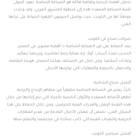
تحمل أهمية تاريخية وثقافية هائلة هو الصباغة الشامية. تعود أصول
تقنية الصباغة المعقدة هذه إلى منطقة المشرق العربي، وقد وجدت
موطنًا لها في الكويت، حيث يواصل الحرفيون المهرة الحفاظ على تراثها
الغني.
شركات صباغ في الكويت
يعد الحفاظ على فن الصباغة الشامية ذا أهمية قصوى في العصر
الحديث لعدة أسباب. أولاً، إنه بمثابة رابط لماضينا، ويربطنا بتقاليد
وعادات أسلافنا. ومن خلال فن الصباغة، يمكننا احتضان هويتنا الثقافية،
والاحتفال بالحرفية والمهارات التي توارثتها الأجيال.
أفضل صباغ الشامية
ثانياً، يعتبر فن الصباغة الشامية مظهراً من مظاهر الإبداع والبراعة.
تُظهر الأنماط المعقدة والألوان النابضة بالحياة التي يتم إنتاجها من خلال
هذه التقنية الإتقان والقدرات الفنية للحرفيين. ومن خلال الحفاظ على هذا
الشكل الفني، نضمن أن تتمكن الأجيال القادمة من تقدير المهارات
الحرفية والتقنيات الفنية التي كانت سائدة في مجتمعنا والتعلم منها.
افضل صباغين الكويت