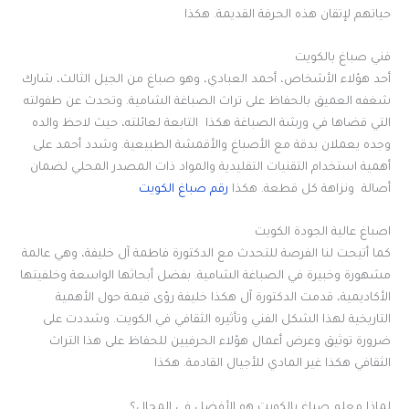
حياتهم لإتقان هذه الحرفة القديمة. هكذا
فني صباغ بالكويت
أحد هؤلاء الأشخاص، أحمد العبادي، وهو صباغ من الجيل الثالث، شارك
شغفه العميق بالحفاظ على تراث الصباغة الشامية. وتحدث عن طفولته
التي قضاها في ورشة الصباغة هكذا التابعة لعائلته، حيث لاحظ والده
وجده يعملان بدقة مع الأصباغ والأقمشة الطبيعية. وشدد أحمد على
أهمية استخدام التقنيات التقليدية والمواد ذات المصدر المحلي لضمان
أصالة ونزاهة كل قطعة. هكذا
رقم صباغ الكويت
اصباغ عالية الجودة الكويت
كما أتيحت لنا الفرصة للتحدث مع الدكتورة فاطمة آل خليفة، وهي عالمة
مشهورة وخبيرة في الصباغة الشامية. بفضل أبحاثها الواسعة وخلفيتها
الأكاديمية، قدمت الدكتورة آل هكذا خليفة رؤى قيمة حول الأهمية
التاريخية لهذا الشكل الفني وتأثيره الثقافي في الكويت. وشددت على
ضرورة توثيق وعرض أعمال هؤلاء الحرفيين للحفاظ على هذا التراث
الثقافي هكذا غير المادي للأجيال القادمة. هكذا
لماذا معلم صباغ بالكويت هو الأفضل في المجال؟