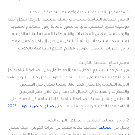
1. مقدمة عن الصباغة الشامية وأهميتها الثقافية في الكويت
لا تنتج الصباغة الشامية منسوجات جميلة فحسب، بل إنها تعمل أيضًا
كوسيلة لسرد القصص. غالبًا ما تصور الأنماط رموز الحماية والخصوبة
والرخاء، مما يعكس المعتقدات والقيم هكذا العميقة للثقافة الكويتية.
تعتبر هذه المنسوجات إرثًا ثمينًا، تنتقل من جيل إلى آخر، وتحمل معها
تاريخ وذكريات الشعب الكويتي.
معلم صباغ الشامية بالكويت
معلم صباغ الشامية بالكويت
في عالم حديث سريع الخطى، يعد الحفاظ على فن الصباغة الشامية أمرًا
بالغ الأهمية للحفاظ على التراث الثقافي للكويت. ومن خلال الترويج لهذه
الحرفة التقليدية والاحتفال هكذا بها، يمكننا ضمان نقل القصص
والمهارات والتقنيات إلى الأجيال القادمة. ومن خلال دعم الحرفيين
المحليين وتقدير أهمية الصباغة الشامية، فإننا نساهم في الحفاظ على
الثقافة هكذا الكويتية ونسيج تقاليدها الغني.
صباغ رخيص بالكويت 2023
2. تاريخ الصباغة الشامية وارتباطها بالتراث الكويتي
يحتل فن
الصباغة
الشامية مكانة مهمة في التراث الكويتي، حيث ينسج