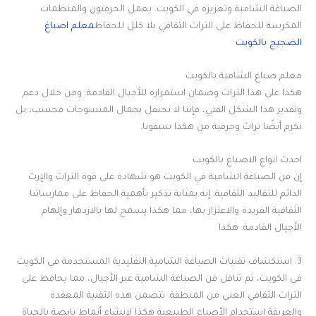
الصباغة الشامية وتعزيزه في الكويت. يعمل الحرفيون والمنظمات
المكرسة للحفاظ على التراث الثقافي بلا كلل للحفاظ
معلم اصباغ
الضجيج بالكويت
معلم صباغ الشامية بالكويت
هكذا على هذا التراث وضمان استمراره للأجيال القادمة. ومن خلال دعم
وتقدير هذا الشكل الفني، فإننا لا نحتفل بجمال المنسوجات فحسب، بل
نكرم أيضًا تراث وحرفية من هكذا سبقونا.
احدث انواع الاصباغ بالكويت
إن فن الصباغة الشامية في الكويت هو شهادة على قوة التراث والإرث
الدائم للتقاليد الثقافية. إنه بمثابة تذكير بأهمية الحفاظ على ممارساتنا
الثقافية الفريدة والاعتزاز بها، مما هكذا يسمح لها بالازدهار وإلهام
الأجيال القادمة. هكذا
3. استكشاف تقنيات الصباغة الشامية التقليدية المستخدمة في الكويت
في الكويت، تم تناقل فن الصباغة الشامية عبر الأجيال، مما يحافظ على
التراث الثقافي الغني من المنطقة. تتضمن هذه التقنية المعقدة
والعريقة استخدام الأصباغ الطبيعية هكذا لإنشاء أنماط نابضة بالحياة