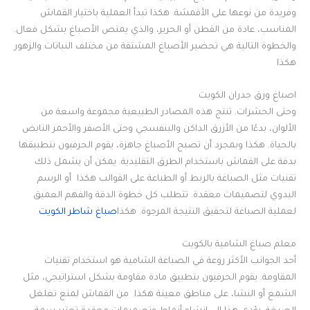
وفريدة من نوعها على الأقمشة. هكذا تبدأ العملية باختيار القماش
المناسب، عادة من القطن أو الحرير، والذي يمتص الأصباغ بشكل فعال.
والخطوة التالية هي تحضير الأصباغ المشتقة من مختلف النباتات والزهور
هكذا
اصباغ ورق جدران الكويت
وحتى الحشرات. تنتج هذه المصادر الطبيعية مجموعة واسعة من
الألوان، بدءًا من الأزرق الداكن والبنفسجي وحتى الأصفر والأحمر النابض
بالحياة. هكذا وبمجرد أن تصبح الأصباغ جاهزة، يقوم الحرفيون بتطبيقها
بدقة على القماش باستخدام الطرق التقليدية. يمكن أن يشمل ذلك
تقنيات مثل الصباغة بالربط أو الطباعة على القوالب هكذا أو الرسم
اليدوي لتصميمات معقدة. تتطلب كل خطوة الدقة والفهم العميق
لعملية الصباغة لتحقيق النتيجة المرجوة. هكذا
صباغ شاطر الكويت
معلم صباغ الشامية بالكويت
أحد الجوانب الأكثر روعة في الصباغة الشامية هو استخدام تقنيات
المقاومة. يقوم الحرفيون بتطبيق مادة مقاومة بشكل استراتيجي، مثل
الشمع أو النشا، على مناطق معينة هكذا من القماش لمنع تغلغل