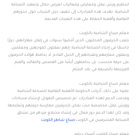
لتنظيم ورش عمل ومعارض وفعاليات لعرض جمال وتعقيد الصباغة
الشامية. تهدف هذه المبادرات إلى تثقيف جيل الشباب حول جذورهم
الثقافية وأهمية الحفاظ على هذه التقنيات القديمة.
معلم صباغ الشامية بالكويت
يلعب الحرفيون المحليون، الذين أمضوا سنوات في إتقان مهاراتهم، دورًا
حاسمًا في إحياء الصباغة الشامية. إنهم يعملون كموجهين ومعلمين،
وينقلون معارفهم وتقنياتهم إلى الجيل القادم. لا يحافظ هؤلاء الحرفيون
على حرفة فحسب، بل يحافظون أيضًا على القصص والتقاليد والقيم
المرتبطة بالصبغة في بلاد الشام.
معلم صباغ الشامية بالكويت
علاوة على ذلك، أدركت الحكومة الأهمية الثقافية للصباغة الشامية
وقدمت الدعم لهذه المبادرات. تم تخصيص التمويل لإنشاء مساحات
وورش عمل مخصصة حيث يمكن للحرفيين ممارسة حرفتهم وتعليمها.
وقد كان لهذا الدعم دور فعال في إنشاء مجتمع مزدهر من عشاق
الصباغة المشرقيين في الكويت.
صباغ شاطر الكويت
معلم صباغ الكويت أصباغ ديكور