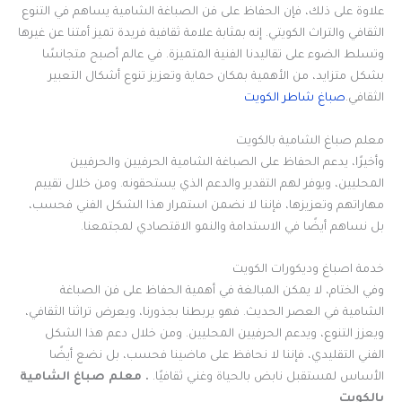
علاوة على ذلك، فإن الحفاظ على فن الصباغة الشامية يساهم في التنوع
الثقافي والتراث الكويتي. إنه بمثابة علامة ثقافية فريدة تميز أمتنا عن غيرها
وتسلط الضوء على تقاليدنا الفنية المتميزة. في عالم أصبح متجانسًا
بشكل متزايد، من الأهمية بمكان حماية وتعزيز تنوع أشكال التعبير
الثقافي.
صباغ شاطر الكويت
معلم صباغ الشامية بالكويت
وأخيرًا، يدعم الحفاظ على الصباغة الشامية الحرفيين والحرفيين
المحليين، ويوفر لهم التقدير والدعم الذي يستحقونه. ومن خلال تقييم
مهاراتهم وتعزيزها، فإننا لا نضمن استمرار هذا الشكل الفني فحسب،
بل نساهم أيضًا في الاستدامة والنمو الاقتصادي لمجتمعنا.
خدمة اصباغ وديكورات الكويت
وفي الختام، لا يمكن المبالغة في أهمية الحفاظ على فن الصباغة
الشامية في العصر الحديث. فهو يربطنا بجذورنا، ويعرض تراثنا الثقافي،
ويعزز التنوع، ويدعم الحرفيين المحليين. ومن خلال دعم هذا الشكل
الفني التقليدي، فإننا لا نحافظ على ماضينا فحسب، بل نضع أيضًا
الأساس لمستقبل نابض بالحياة وغني ثقافيًا.
. معلم صباغ الشامية
بالكويت