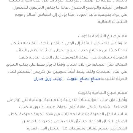
بالحياة والفريدة من نوعها. ومع ذلك، مع تزايد ندرة هذه الموارد بسبب
العوامل البيئية والتوسع الحضري، غالبًا ما يكافح الحرفيون للحصول
على مواد طبيعية عالية الجودة، مما يؤدي إلى انخفاض أصالة وجودة
المنتجات النهائية.
معلم صباغ الشامية بالكويت
علاوة على ذلك، فإن الافتقار إلى الوعي والتقدير للحرف التقليدية يشكل
تحديًا كبيرًا. في مجتمع حديث سريع الخطى، غالبًا ما تطغى البدائل
المتوفرة بسهولة على القيمة الموضوعة على الحرف اليدوية كثيفة
العمالة مثل الصباغة في بلاد الشام. وهذا لا يؤثر فقط على طلب السوق
على هذه المنتجات ولكنه يثبط أيضًاالحرفيين من تكريس أنفسهم لهذه
الحرفة التقليدية.
صباغ اصباغ الكويت – تركيب ورق جدران
معلم صباغ الشامية بالكويت
وأخيرًا، فإن غياب المؤسسات التدريبية والتعليمية الرسمية التي تركز على
الصباغة الشامية يشكل عقبة أمام الحفاظ عليها. وبدون منصات
مناسبة لنقل المعرفة وتنمية المهارات، فإن هذه الحرفة معرضة لخطر
الضياع للأجيال القادمة، حيث أن هناك فرص محدودة للحرفيين
الطموحين لتعلم تقنيات وتعقيدات هذا الشكل الفني القديم.