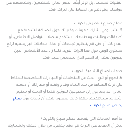
التقنيات فحسب، بل توفر أيضًا الدعم المالي للمنظمين، وتشجعهم على
مواصلة جهودهم في الحفاظ على التراث. هكذا
معلم صباغ شاطر فى الكويت
5. نشر الوعي: شارك معرفتك وخبراتك حول الصباغة الشامية مع
أصدقائك وعائلتك ومجتمعك. استخدم منصات التواصل الاجتماعي، أو
المدونات، أو حتى قم بتنظيم تجمعات أو هكذا محادثات غير رسمية لرفع
مستوى الوعي حول هذا التراث الفريد. كلما زاد عدد الأشخاص الذين
يعرفون عنها، زاد الدعم الذي ستحصل عليه. هكذا
خدمات اصباغ الشامية بالكويت
6. تطوع أو تبرع: ابحث عن المنظمات أو المبادرات المخصصة للحفاظ
على تراث الصباغة في بلاد الشام وقدم وقتك أو مهاراتك أو دعمك
المالي. قد يحتاجون إلى متطوعين للتوثيق هكذا أو البحث أو تنظيم
الأحداث. مساهمتك، مهما كانت صغيرة، يمكن أن تُحدث فرقًا.
صباغ
رخيص صبغ الكويت
ما أهم الخدمات التي يقدمها معلم صباغ بالكويت؟
تذكر أن الحفاظ على التراث هو جهد جماعي. من خلال دعمك والمشاركة