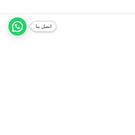
اتصل بنا
صباغ الكويت /// ديكورات
متخصصون في تنفيذ جميع أنواع الأصباغ والتشطيبات
الداخلية والخارجية. صبغ إيطالي، ورق جدران، وترميمات عامة
بشغل نظيف ومضمون 100% وأسعار تنافسية.