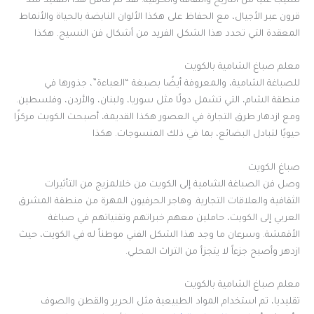
نسيجًا غنيًا من التاريخ والثقافة والحرفية. لقد تم تناقل هذا التقليد منذ
قرون عبر الأجيال، مع الحفاظ على هكذا الألوان النابضة بالحياة والأنماط
المعقدة التي تحدد هذا الشكل الفريد من أشكال فن النسيج. هكذا
معلم صباغ الشامية بالكويت
للصباغة الشامية، والمعروفة أيضًا بصبغة “العباءة”، جذورها في
منطقة الشام، التي تشمل دولًا مثل سوريا، ولبنان، والأردن، وفلسطين.
ومع ازدهار طرق التجارة في العصور هكذا القديمة، أصبحت الكويت مركزًا
حيويًا لتبادل البضائع، بما في ذلك المنسوجات. هكذا
صباغ الكويت
وصل فن الصباغة الشامية إلى الكويت من خلالمزيج من التأثيرات
الثقافية والعلاقات التجارية. وهاجر الحرفيون المهرة من منطقة المشرق
العربي إلى الكويت، حاملين معهم خبراتهم وتقنياتهم في صباغة
الأقمشة. وسرعان ما وجد هذا الشكل الفني موطناً له في الكويت، حيث
ازدهر وأصبح جزءاً لا يتجزأ من التراث المحلي.
معلم صباغ الشامية بالكويت
تقليديا، تم استخدام المواد الطبيعية مثل الحرير والقطن والصوف