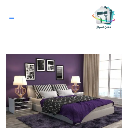
خطي
لى
لمحتوى