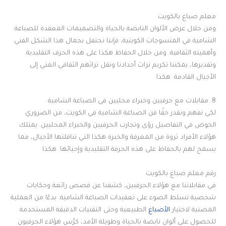
معلم صباغ بالكويت
ومن خلال عرض الألوان النابضة بالحياة والتصميمات المعقدة للصباغة
الشامية في المنسوجات الكويتية، فإننا نحتفل بجمال هذا الشكل الفني
وأهميته الثقافية. ومن خلال الحفاظ هكذا على هذه الحرف التقليدية
وتقديرها، يمكننا تكريم تراث أجدادنا ونقل تراثهم الثقافي الغني إلى
الأجيال القادمة. هكذا
8. مقابلات مع حرفيين وخبراء محليين في الصباغة الشامية
لكي نفهم ونقدر حقًا فن الصباغة الشامية في الكويت، من الضروري
الخوض في التفاصيل رؤى وتجارب الحرفيين والخبراء المحليين. يمتلك
هؤلاء الأفراد ثروة من المعرفة والخبرة هكذا التي تناقلتها الأجيال، مما
يسمح لهم بالحفاظ على هذه الحرفة التقليدية وإحيائها. هكذا
رقم معلم صباغ بالكويت
في مقابلاتنا مع هؤلاء الحرفيين، كشفنا عن قصص رائعة وحكايات
شخصية تسلط الضوء على تعقيدات الصباغة الشامية. بدءًا من العملية
المضنية لاختيار
الأصباغ
الطبيعية وحتى التقنيات الدقيقة المستخدمة
للحصول على ألوان نابضة بالحياة وطويلة الأمد، كرّس هؤلاء الحرفيون