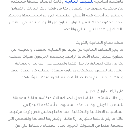
كأقمشة أساسية
للصباغة الشامية
. وكانت الأصباغ نفسها مستمدة
من مجموعة متنوعة من المصادر، بما في هكذا ذلك النباتات والمعادن
والحشرات. أنتجت هذه الأصباغ الطبيعية، التي تم استخلاصها ودمجها
بدقة، مجموعة مذهلة من الألوان، تتراوح من الأزرق والبنفسجي النابض
بالحياة إلى هكذا البني الترابي والأخضر.
معلم صباغ الشامية بالكويت
ما يميز الصباغة الشامية عن غيرها هو العملية المعقدة والدقيقة التي
ينطوي عليها إنشاء الأنماط الرائعة. يستخدم الحرفيون تقنيات مختلفة،
بما في ذلك الصباغة بالربط، هكذا والطباعة على القوالب، والصباغة
المقاومة، لتحقيق تصميمات وزخارف معقدة. تتطلب كل خطوة الدقة
والمهارة، حيث يتم تخطيط الأنماط بعناية وتنفيذها يدويًا. هكذا
فني تركيب أوراق جدران
إلى جانب قيمتها الفنية، تحمل الصباغة الشامية أهمية ثقافية عميقة
للشعب الكويتي. وكانت هذه المنسوجات تُستخدم تقليديًا في
المناسبات الاحتفالية والاحتفالية، مما هكذا يعكس فخر وتراث مرتديها.
غالبًا ما يتم تناقلها باعتبارها إرثًا عائليًا، ويُعتز بها لجمالها والقصص التي
تحملها. هكذا في السنوات الأخيرة، تجدد الاهتمام بالحفاظ على فن