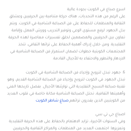
اسرع صباغ في الكويت بجودة عالية
على الرغم من هذه التحديات، هناك حركة متنامية بين الحرفيين وعشاق
الثقافة والمنظمات للحفاظ على فن الصباغة الشامية في الكويت. ويتم
بذل الجهود لرفع مستوى الوعي وتوفير التدريب وورش العمل وإقامة
تعاون بين الحرفيين والمصممين لخلق تفسيرات معاصرة لهذه الحرفة
التقليدية. ومن خلال إدراك أهمية الحفاظ على تراثها الثقافي، تتخذ
المجتمعات الكويتية خطوات لضمان استمرار فن الصباغة الشامية في
الازدهار والتطور والاحتفاء به للأجيال القادمة.
6. جهود تبذل لترويج وإحياء فن الصباغة الشامية في الكويت
تبذل الجهود في الكويت لترويج وإحياء فن الصباغة الشامية القديم، وهو
تقنية صباغة النسيج التقليدية التي توارثتها الأجيال. بفضل تاريخها الغني
وأهميتها الثقافية، تحتل الصباغة الشامية مكانة خاصة في قلوب العديد
من الكويتيين الذين يقدرون تراثهم.
صباغ شاطر الكويت
اصباغ جي تي سي
وفي السنوات الأخيرة، تزايد الاهتمام بالحفاظ على هذه الحرفة التقليدية
وتعزيزها. اجتمعت العديد من المنظمات والمراكز الثقافية والحرفيين