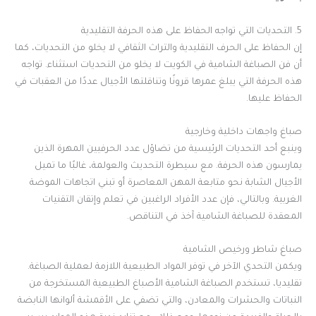
5. التحديات التي تواجه الحفاظ على هذه الحرفة التقليدية
إن الحفاظ على الحرف التقليدية والتراث الثقافي لا يخلو من التحديات، كما
أن فن الصباغة الشامية في الكويت لا يخلو من التحديات استثناء. تواجه
هذه الحرفة التي يبلغ عمرها قرونًا وتناقلتها الأجيال عددًا من العقبات في
الحفاظ عليها.
صباغ واجهات داخلية وخارجية
وينبع أحد التحديات الرئيسية من تضاؤل ​​عدد الحرفيين المهرة الذين
يمارسون هذه الحرفة. مع سيطرة التحديث والعولمة، غالبًا ما تميل
الأجيال الشابة نحو متابعة المهن المعاصرة أو تبني اتجاهات الموضة
الغربية. وبالتالي، فإن عدد الأفراد الراغبين في تعلم وإتقان التقنيات
المعقدة للصباغة الشامية آخذ في التناقص.
صباغ شاطر ورخيص الشامية
ويكمن التحدي الآخر في توفر المواد الطبيعية اللازمة لعملية الصباغة.
تقليديا، تستخدم الصباغة الشامية الأصباغ الطبيعية المستخرجة من
النباتات والحشرات والمعادن، والتي تضفي على الأقمشة ألوانها النابضة