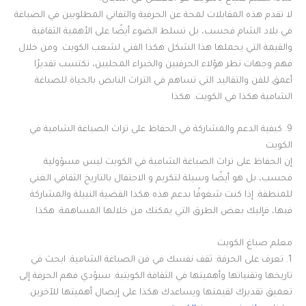
لا تقدم هذه المقابلات لمحة عن الحرفية والتفاني المطلوبين في الصباغة
في بلاد الشام فحسب، بل تسلط الضوء أيضًا على الأهمية الثقافية
والقيمة التي يحملها هذا الشكل هكذا الفني لشعب الكويت. ومن خلال
فهم وجهات نظر هؤلاء الحرفيين والخبراء المحليين، نكتسب تقديرًا
أعمق للفن والتقاليد التي تساهم في التراث النابض بالحياة للصباغة
الشامية هكذا في الكويت. هكذا
9. كيفية الدعم والمشاركة في الحفاظ على تراث الصباغة الشامية في
الكويت
إن الحفاظ على تراث الصباغة الشامية في الكويت ليس مسؤولية
فحسب، بل هو أيضًا وسيلة لتكريم و الاحتفال بالتاريخ الثقافي الغني
للمنطقة. إذا كنت شغوفًا بدعم هذه هكذا القضية النبيلة والمشاركة
فيها، فإليك بعض الطرق التي يمكنك من خلالها المساهمة: هكذا
معلم صباغ الكويت
1. تعرف على الحرفة: ثقف نفسك في فن الصباغة الشامية. ابحث في
تاريخها وتقنياتها وأهميتها في الثقافة الكويتية. سيؤدي فهم الحرفة إلى
تعميق تقديرك لقيمتها ويساعدك هكذا على إيصال أهميتها للآخرين.