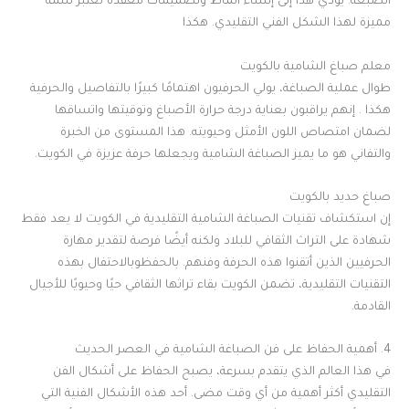
الصبغة. يؤدي هذا إلى إنشاء أنماط وتصميمات معقدة تعتبر سمة
مميزة لهذا الشكل الفني التقليدي. هكذا
معلم صباغ الشامية بالكويت
طوال عملية الصباغة، يولي الحرفيون اهتمامًا كبيرًا بالتفاصيل والحرفية
هكذا . إنهم يراقبون بعناية درجة حرارة الأصباغ وتوقيتها واتساقها
لضمان امتصاص اللون الأمثل وحيويته. هذا المستوى من الخبرة
والتفاني هو ما يميز الصباغة الشامية ويجعلها حرفة عزيزة في الكويت.
صباغ حديد بالكويت
إن استكشاف تقنيات الصباغة الشامية التقليدية في الكويت لا يعد فقط
شهادة على التراث الثقافي للبلاد ولكنه أيضًا فرصة لتقدير مهارة
الحرفيين الذين أتقنوا هذه الحرفة وفنهم. بالحفظوبالاحتفال بهذه
التقنيات التقليدية، تضمن الكويت بقاء تراثها الثقافي حيًا وحيويًا للأجيال
القادمة.
4. أهمية الحفاظ على فن الصباغة الشامية في العصر الحديث
في هذا العالم الذي يتقدم بسرعة، يصبح الحفاظ على أشكال الفن
التقليدي أكثر أهمية من أي وقت مضى. أحد هذه الأشكال الفنية التي