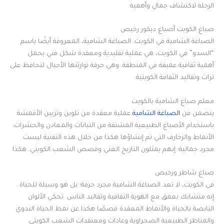
الرحلة لاكتشاف جمال وأهمية
صباغ الكويت أصباغ ديكور رخيص
الصباغة الشامية في الكويت. الصباغة الشامية، المعروفة أيضًا باسم
“السدو” في الكويت، هي عملية تقليدية ومعقدة شكل فني يحمل
أهمية ثقافية عميقة في المنطقة. وهي حرفة توارثتها الأجيال لتحافظ على
تراث وتقاليد الثقافة الكويتية.
معلم صباغ الشامية بالكويت
يتضمن فن
الصباغة الشامية
عملية معقدة من تلوين وتزيين الأقمشة
باستخدام الأصباغ الطبيعية المشتقة من النباتات والمعادن والحشرات.
الأنماط والزخارف التي تم إنشاؤها هكذا من خلال هذه التقنية ليست
مجرد جمالية؛ إنهم يمثلون التاريخ الغني وقصص الشعب الكويتي. هكذا
صباغ شاطر ورخيص
في الكويت، لا تعد الصباغة الشامية مجرد حرفة؛ بل هو وسيلة للحياة.
إنه متشابك بعمق مع الهوية الثقافية وتقاليد الناس. تحكي الألوان
النابضة بالحياة والأنماط المعقدة قصصًا هكذا عن نمط الحياة البدوي
والمناظر الطبيعية الصحراوية وعادات ومعتقدات الشعب الكويتي.