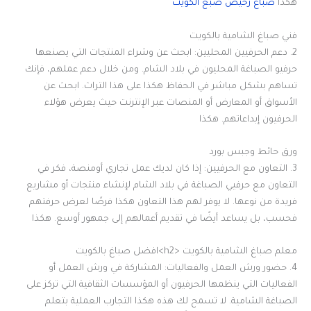
هكذا
صباغ رخيص صبغ الكويت
فني صباغ الشامية بالكويت
2. دعم الحرفيين المحليين: ابحث عن وشراء المنتجات التي يصنعها
حرفيو الصباغة المحليون في بلاد الشام. ومن خلال دعم عملهم، فإنك
تساهم بشكل مباشر في الحفاظ هكذا على هذا التراث. ابحث عن
الأسواق أو المعارض أو المنصات عبر الإنترنت حيث يعرض هؤلاء
الحرفيون إبداعاتهم. هكذا
ورق حائط وجبس بورد
3. التعاون مع الحرفيين: إذا كان لديك عمل تجاري أومنصة، فكر في
التعاون مع حرفيي الصباغة في بلاد الشام لإنشاء منتجات أو مشاريع
فريدة من نوعها. لا يوفر لهم هذا التعاون هكذا فرصًا لعرض حرفتهم
فحسب، بل يساعد أيضًا في تقديم أعمالهم إلى جمهور أوسع. هكذا
معلم صباغ الشامية بالكويت <h2>افضل صباغ بالكويت
4. حضور ورش العمل والفعاليات: المشاركة في ورش العمل أو
الفعاليات التي ينظمها الحرفيون أو المؤسسات الثقافية التي تركز على
الصباغة الشامية. لا تسمح لك هذه هكذا التجارب العملية بتعلم