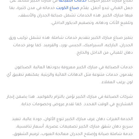
صباغ مبارك الكبير الكويت
خدمات الصباغة
في مبارك الكبير تساعد على
جعل المباني تبدو أجمل. يقدّم
صباغ الكويت
خدماته في مدن كثيرة، بما
فيها مبارك الكبير. هذه الخدمات تشمل صباغة الجدران والأسقف،
وتلميع الأثاث ودهانه، وتصميم الديكور الداخلي.
يتميز صباغ مبارك الكبير بتقديم خدمات شاملة. هذه تشمل تركيب ورق
الجدران، الباركيه، السيراميك، الجبس بورد، والقرميد. كما يوفر خدمات
دهان للمباني من الداخل والخارج.
خدمات الصباغة في مبارك الكبير معروفة بجودتها العالية. الصباغون
يقدمون خدمات متنوعة مثل الدهانات المائية والزيتية. يمكنهم تطبيق أي
لون يرغب العملاء.
شركات الصباغة في مبارك الكبير تؤمن بالتزام بالمواعيد. هذا يضمن إنجاز
المشاريع في الوقت المحدد. كما تقدم عروض وخصومات جذابة.
الخدمة الميزات دهان غرف مبارك الكبير تنوع الألوان، جودة عالية، تنفيذ
سريع دهان شقق مبارك الكبير تصميمات عصرية، أسعار تنافسية،
خدمة شاملة صيانة وإصلاح الجدران معالجة العيوب، ترميم الشقوق،