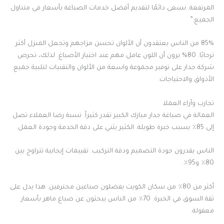
المرتفعة. نسعى دائمًا لتقديم أفضل خدمات الصباغة بأسعار في متناول
الجميع.”
85% من الناس يعتقدون أن الألوان تحسن مزاجهم وتجعل المنزل أكثر
ترحابًا. 80% يرون أن اللون عامل مهم عند اختيار الأصباغ. لذلك، تحرص
شركة جدار على توفير مجموعة واسعة من الألوان والتقنيات لتلبية جميع
الأذواق والاحتياجات.
تجارب وآراء العملا
العمالة في صباغة جدار مبارك الكبير تقدر كثيراً. نسبة رضا العملاء تصل
إلى 85٪ بسبب خبرة طويلة. الكثير يثني على دقة الخدمة وجودة العمل.
الناس يقدرون جودة التصميم ودقة التركيب. تقييمات إيجابية تتراوح بين
80٪ و95٪.
أكثر من 80٪ من سكان الكويت يفضلون صباغين محترفين. هذا يدل على
ثقة السوق في الخبرة. 70٪ من الناس يبحثون عن صباغ ماهر بأسعار
معقولة.