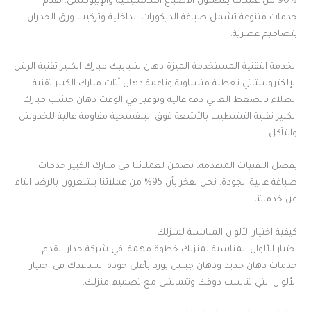
90% من عملائنا يفضلون الأصباغ البلاستيكية والإيبوكسي. نقدم
خدمات متنوعة تشمل صباغة الديكورات الداخلية وتركيب ورق الجدران
بتصاميم عصرية.
الخدمة التقنية المستخدمة الميزة دهان شبابيك مبارك الكبير تقنية الرش
الإلكتروستاتي تغطية متساوية وناعمة دهان أثاث مبارك الكبير تقنية
الطلاء بالضغط العالي دقة عالية وتوفير في الوقت دهان خشب مبارك
الكبير تقنية التشطيب بالأشعة فوق البنفسجية مقاومة عالية للخدوش
والتآكل
بفضل التقنيات المتقدمة، نضمن لعملائنا في مبارك الكبير خدمات
صباغة عالية الجودة. نحن نفخر بأن 95% من عملائنا يشعرون بالرضا التام
عن خدماتنا.
كيفية اختيار الألوان المناسبة لمنزلك
اختيار الألوان المناسبة لمنزلك خطوة مهمة. في شركة جدار، نقدم
خدمات دهان حديد ودهان جبس بورد بأعلى جودة. نساعدك في اختيار
الألوان التي تناسب ذوقك وتتماشى مع تصميم منزلك.