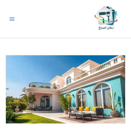
خطي
لى
لمحتوى