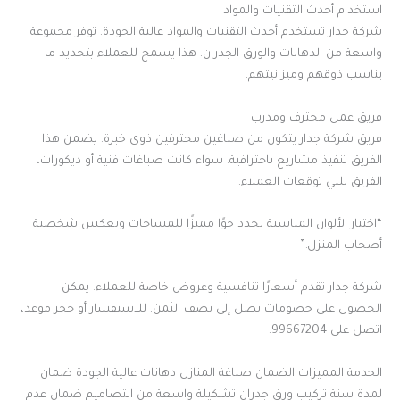
استخدام أحدث التقنيات والمواد
شركة جدار تستخدم أحدث التقنيات والمواد عالية الجودة. توفر مجموعة
واسعة من الدهانات والورق الجدران. هذا يسمح للعملاء بتحديد ما
يناسب ذوقهم وميزانيتهم.
فريق عمل محترف ومدرب
فريق شركة جدار يتكون من صباغين محترفين ذوي خبرة. يضمن هذا
الفريق تنفيذ مشاريع باحترافية. سواء كانت صباغات فنية أو ديكورات،
الفريق يلبي توقعات العملاء.
“اختيار الألوان المناسبة يحدد جوًا مميزًا للمساحات ويعكس شخصية
أصحاب المنزل.”
شركة جدار تقدم أسعارًا تنافسية وعروض خاصة للعملاء. يمكن
الحصول على خصومات تصل إلى نصف الثمن. للاستفسار أو حجز موعد،
اتصل على 99667204.
الخدمة المميزات الضمان صباغة المنازل دهانات عالية الجودة ضمان
لمدة سنة تركيب ورق جدران تشكيلة واسعة من التصاميم ضمان عدم