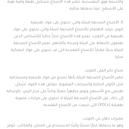
والأشعة فوق البنفسجية. تتميز هذه الأصباغ بتشكيل طبقة واقية قوية
على الأسطح، مما يجعلها مثالية
6. الأصباغ الصديقة للبيئة والتي تحتوي على مواد طبيعية
اليوم، يتزايد الاهتمام بالأصباغ الصديقة للبيئة والتي تحتوي على مواد
طبيعية في الكويت. تعتبر هذه الأصباغ خياراً مثالياً للأشخاص الذين
يهتمون بالحفاظ على البيئة وصحة عائلاتهم. تعتبر الأصباغ الصديقة
للبيئة بديلاً ممتازاً للأصباغ التقليدية التي قد تحتوي على مواد كيميائية
ضارة.
صباغ جابر العلى الكويت
تتميز الأصباغ الصديقة للبيئة بأنها تصنع من مواد طبيعية ومستدامة
مثل الألوان النباتية والصباغات العضوية. تتفاعل هذه المواد بشكل
طبيعي مع الأسطح وتوفر مظهراً جميلاً وثابتاً على مدار الزمن. بالإضافة
إلى ذلك، فإن الأصباغ الصديقة للبيئة لا تحتوي على مركبات عضوية
طفيلية (VOCs) التي تنبعث من الأصباغ التقليدية.
مميزات دهان في الكويت
وهو ما يجعلها خيارًا صحيًا وآمنًا للاستخدام في المنازل والمكاتب. تتوفر