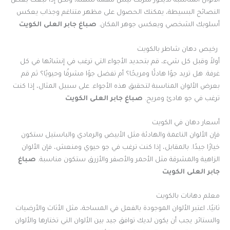
الألوان المناسبة لديكور منزلك ليس مهمة سهلة، ولكن إذا تبعت بعض
النصائح البسيطة، يمكنك الحصول على مظهر متناغم وجذاب يعكس
أسلوبك الشخصي ويعكس جوهر المكان.
صباغ جابر العلى الكويت
رخيص دهان شاطر بالكويت
أولاً وقبل كل شيء، قم بتحديد الأجواء التي ترغب في إنشائها في كل
غرفة. هل تريد جوًا هادئًا ومريحًا؟ أم تفضل جوًا مشرقًا وحيويًا؟ ثم قم
بعرض الألوان المناسبة لتحقيق هذه الأجواء. على سبيل المثال، إذا كنت
ترغب في جو هادئ ومريح.
صباغ جابر العلى الكويت
أسعار دهان في الكويت
فإن الألوان الناعمة والهادئة مثل الأبيض والرمادي والباستيل ستكون
خيارًا جيدًا. بالمقابل، إذا كنت ترغب في جو حيوي ومنعش، فإن الألوان
الزاهية والمشرقة مثل الأحمر والأصفر والأزرق ستكون مناسبة.
صباغ
جابر العلى الكويت
معلم دهانات بالكويت
ثانيًا، اعتبر الألوان الموجودة بالفعل في المساحة، مثل الأثاث والأرضيات
والستائر. يجب أن يكون لديك توافق جيد بين الألوان التي تختارها والألوان