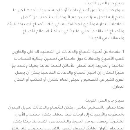
صباغ جابر العلى الكويت
سواء كنت تبحث عن أصباغ داخلية أو خارجية، فسوف تجد هنا كل ما
تحتاج إليه لجعل منزلك يبدو جميلاً وجذاباً. سنتحدث عن أفضل
العلامات التجارية والأنواع المختلفة، بما في ذلك الأصباغ الصديقة للبيئة
والأصباغ ذات الأداء العالي. فلنبدأ في استكشاف عالم الأصباغ
والدهانات في الكويت!
1. مقدمة عن أهمية الأصباغ والدهانات في التصميم الداخلي والخارجي
تلعب الأصباغ والدهانات دورًا حاسمًا في تحسين جمالية المساحات
الداخلية والخارجية. إنها تعطي للأماكن لمسة نهائية جميلة وتحدد جوًا
مميزًا للمكان. إن اختيار الأصباغ والدهانات المناسبة يمكن أن يجعل
الفرق الكبير في التصميم والديكور العام للمنزل أو المكتب أو المكان
التجاري.
صباغ جابر العلى الكويت
فيما يتعلق بالتصميم الداخلي، يمكن للأصباغ والدهانات تحويل الجدران
والسقوف والأرضيات إلى لوحات فنية مذهلة. يمكن استخدام الألوان
المشرقة لإضفاء جو من الحيوية والنشاط على المساحة، بينما يمكن
استخدام الألوان الهادئة لإضفاء شعور بالهدوء والاسترخاء. كما يمكن