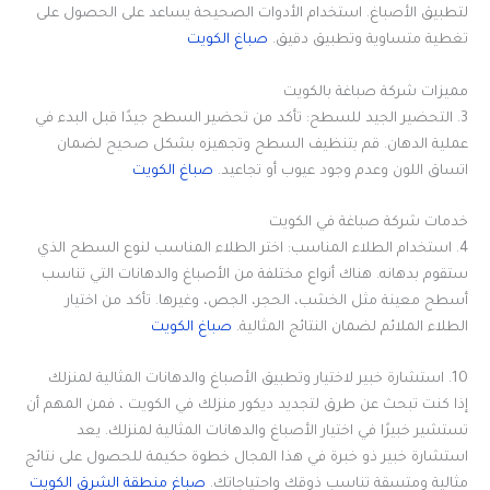
لتطبيق الأصباغ. استخدام الأدوات الصحيحة يساعد على الحصول على
تغطية متساوية وتطبيق دقيق.
صباغ الكويت
مميزات شركة صباغة بالكويت
3. التحضير الجيد للسطح: تأكد من تحضير السطح جيدًا قبل البدء في
عملية الدهان. قم بتنظيف السطح وتجهيزه بشكل صحيح لضمان
اتساق اللون وعدم وجود عيوب أو تجاعيد.
صباغ الكويت
خدمات شركة صباغة في الكويت
4. استخدام الطلاء المناسب: اختر الطلاء المناسب لنوع السطح الذي
ستقوم بدهانه. هناك أنواع مختلفة من الأصباغ والدهانات التي تناسب
أسطح معينة مثل الخشب، الحجر، الجص، وغيرها. تأكد من اختيار
الطلاء الملائم لضمان النتائج المثالية.
صباغ الكويت
10. استشارة خبير لاختيار وتطبيق الأصباغ والدهانات المثالية لمنزلك
إذا كنت تبحث عن طرق لتجديد ديكور منزلك في الكويت ، فمن المهم أن
تستشير خبيرًا في اختيار الأصباغ والدهانات المثالية لمنزلك. يعد
استشارة خبير ذو خبرة في هذا المجال خطوة حكيمة للحصول على نتائج
مثالية ومتسقة تناسب ذوقك واحتياجاتك.
صباغ منطقة الشرق الكويت