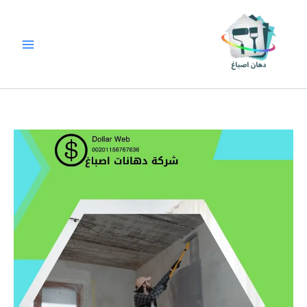
خطي
لى
لمحتوى