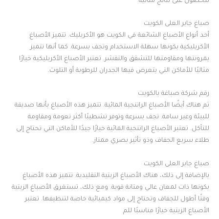
للحصول على نتائج مثالية.
صباغ جابر العلى الكويت
أحد أنواع الأصباغ الشائعة في الكويت هو الأكريليك. تتميز الأصباغ
الأكريليكية بكونها سهلة الاستخدام وتجف بسرعة. كما أنها تتميز
بمرونتها ومقاومتها للتشقق والتقشر. تعتبر الأصباغ الأكريليكية خيارًا
مثاليًا للأماكن التي يتعرض فيها الجدران للرطوبة أو التلوث.
رقم شركة صباغة بالكويت
ثم هناك أيضًا الأصباغ الراتنجية المائية. تتميز هذه الأصباغ بأنها صديقة
للبيئة وغير سامة. تجف بسرعة وتوفر تشطيبًا أكثر نعومة ومقاومة
للتآكل. تعتبر الأصباغ الراتنجية المائية خيارًا جيدًا للأماكن التي تحتاج إلى
طلاء سريع الجفاف وذو تأثير بصري ممتاز.
صباغ جابر العلى الكويت
بالإضافة إلى ذلك، هناك الأصباغ الزيتية التقليدية. تتميز هذه الأصباغ
بكونها ذات لمعان عالي ومتانة قوية. ومع ذلك، تستغرق الأصباغ الزيتية
وقتًا أطول للجفاف وتحتاج إلى مواد كيميائية خاصة لتنظيفها. تعتبر
الأصباغ الزيتية خيارًا مناسبًا للم