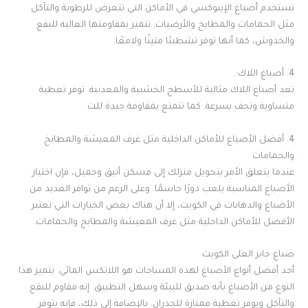
تستخدم أصباغ الإيبوكسي في الأماكن التي تتعرض للرطوبة والتآكل
مثل الحمامات والمطابخ والأرضيات. تتميز بمقاومتها العالية للبقع
والخدوش، كما أنها توفر تشطيبًا متينًا ولامعًا.
4. أصباغ اللاك:
تعد أصباغ اللاك مثالية للأسطح الخشبية والمعدنية. توفر تغطية
متساوية وتجف بسرعة. كما تتمتع بمقاومة جيدة للت
4. أفضل الأصباغ للأماكن الداخلية مثل غرف المعيشة والمطابخ
والحمامات
عندما يتعلق الأمر بتحويل منزلك إلى مسكن أنيق وجميل، فإن اختيار
الأصباغ المناسبة يلعب دورًا حاسمًا. وعلى الرغم من توافر العديد من
الأصباغ والدهانات في الكويت، إلا أن هناك بعض الخيارات التي تعتبر
الأفضل للأماكن الداخلية مثل غرف المعيشة والمطابخ والحمامات.
صباغ جابر العلى الكويت
أحد أفضل أنواع الأصباغ لهذه المساحات هو اللاتكس المائي. يتميز هذا
النوع من الأصباغ بأنه صديق للبيئة وسهل التطبيق. إنه مقاوم للبقع
والتآكل ويوفر تغطية ممتازة للجدران. بالإضافة إلى ذلك، فإنه يتوفر