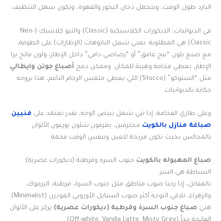
البارد طول الوقت، ويتحمل دخان البخور والقهوة، ويكون سهل التنظيف.
في الديوانيات، الديكورات الكلاسيكية (Classic) والنيو كلاسيك (Neo-
Classic) هي المطلوبة. يعني شغل البانوهات (الإطارات) على الطوفة،
مع صبغ بلون “بيج غامق” أو “رصاصي دافي” داخل الإطار، ولون فاتح برا
الإطار، يعطي فخامة وهيبة للمكان. وممكن دمج
أصباغ جوتن وايطالي
مثل “الستوكو” (Stucco) اللي يعطي ملمس الرخام الناعم، هذا بروحه
حكاية بالديوانيات.
وعلى طاري الفخامة، إذا تبي شغل يبيض الوجه، تقدر تعتمد على
فنيين
صباغة منازل بالكويت
محترفين، يعرفون شلون يوزعون الألوان
بالمجالس بحيث تكون مريحة للعين وبنفس الوقت فخمة.
صباغ المهبوله بالكويت
جنوب السرة وقرطبة (ديكورات عصرية):
البساطة هي السر
بالمقابل، إذا رحنا صوب مناطق مثل جنوب السرة، قرطبة، اليرموك،
والزهراء، نلاقي التوجه أكثر صوب الستايل الأوروبي المودرن (Minimalist).
هني
صباغ جنوب السرة وقرطبة (ديكورات عصرية)
يركز على الألوان
الفاتحة جداً (Off-white, Vanilla Latte, Misty Grey).