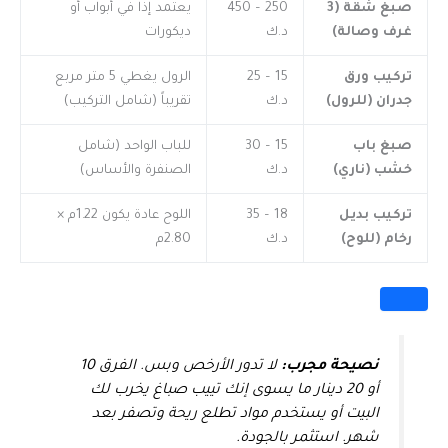
صبغ شقة (3
250 – 450
يعتمد إذا في أبواب أو
غرف وصالة)
د.ك
ديكورات
تركيب ورق
15 – 25
الرول يغطي 5 متر مربع
جدران (للرول)
د.ك
تقريباً (شامل التركيب)
صبغ باب
15 – 30
للباب الواحد (شامل
خشب (ناري)
د.ك
الصنفرة والأساس)
تركيب بديل
18 – 35
اللوح عادة يكون 1.22م ×
رخام (للوح)
د.ك
2.80م
نصيحة مجرب:
لا تدور الأرخص وبس. الفرق 10
أو 20 دينار ما يسوى إنك تييب صباغ يخرب لك
البيت أو يستخدم مواد تطلع ريحة وتصفر بعد
شهر. استثمر بالجودة.