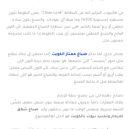
في هالبيوت، التركيز كله على النظافة “Clean Look”. يعني الطوفة تكون
مسطرة (مستوية 100%) وما فيها أي تموجات، والصبغ يكون سادة
مطفي أو ربع لمعة بالكثير. هني تبين شطارة الصباغ الحقيقية، لأن اللون
الفاتح والصبغ المطفي يفضحون أي عيب بالطوفة إذا ما كانت مخدومة
معجون عدل.
عشان جذي، لما تختار
صباغ ممتاز الكويت
، إنت تضمن إن بيتك يطلع
مثل صور “بنترست” اللي تجمعها. هو يعرف يختار درجة اللون اللي
تتماشى مع إضاءة الشمس اللي تدش بيتك، لأن اللون الأبيض ممكن
يقلب أزرق أو أصفر حسب إضاءة الغرفة، والصباغ الخبير هو اللي ينبهك
لهالنقطة قبل لا يخلط الصبغ.
نصايح ذهبية للي يبي يصبغ شقة للإيجار
ملاك العقارات دايماً يدورون معادلة صعبة: يبون شغل نظيف يمشّي
الشقة بسرعة، وبنفس الوقت ما يبون يدفعون وايد.
صباغ شقق
للايجار وتجديد بيوت بالكويت
هو الحل لهالموضوع.