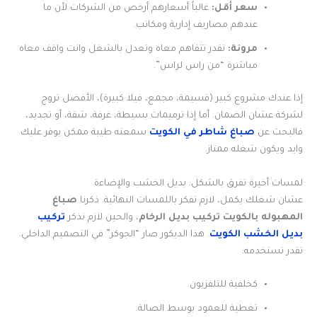
سعر أقل:
غالباً أسعارهم أرخص من الشركات لأن ما
عندهم مصاريف إدارية ومكاتب.
مرونة:
تقدر تتفاهم معاه وتعدل بالشغل وانت واقف معاه
مباشرة “من راس لراس”.
إذا عندك مشروع كبير (قسيمة، مجمع، فيلا كبيرة)، الأفضل تروح
لشركة عشان الضمان. أما إذا ترميمات بسيطة، غرفة، شقة، أو تجديد،
فالبحث عن
صباغ شاطر في الكويت
سمعته طيبة ممكن يوفر عليك
وايد ويكون شغله ممتاز.
لمسات أخيرة تفرق بالشكل: بديل الخشب والإضاءة
عشان شغلك يكمل، لازم تفكر باللمسات النهائية. ذكرنا
صباغ
المهبوله بالكويت
تركيب بديل الرخام
، والحين لازم نذكر
تركيب
بديل الخشب الكويت
. هذا الديكور صار “الجوكر” في التصميم الداخلي.
تقدر تستخدمه:
كخلفية للتلفزيون.
تغطية للعمود بوسط الصالة.