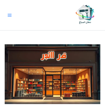
خطي
لى
لمحتوى