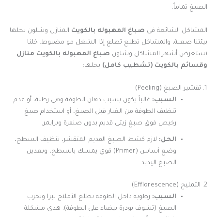
الصبغ تماماً.
المشاكل الشائعة في
صباغ المهبوله بالكويت
المنازل وشلون تحلها
بيئتنا صعبة، والمشاكل تطلع تطلع إذا الشغل مو مضبوط. خلنا
نستعرض أشهر المشاكل وشلون
صباغ المهبوله بالكويت
منازل
وقسائم بالكويت (تشطيب كامل)
يحلها:
1. تقشير الصبغ (Peeling)
السبب:
غالباً يكون بسبب دهان الطوفة وهي رطبة، أو عدم
تنظيف الطوفة من الغبار قبل الصبغ، أو استخدام صبغ
رخيص فوق صبغ زيتي قديم بدون صنفرة وبرايمر.
الحل:
لازم كشط الصبغ القديم المتقشر، تنظيف السطح،
وضع أساس (Primer) قوي يمسك بالسطح، وبعدين
الصبغ اليديد.
2. التمليح (Efflorescence)
السبب:
رطوبة داخل الطوفة تطلع الأملاح لبرا وتخرب
الصبغ (تشوف بودرة بيضاء على الطوفة). هذي مشكلة