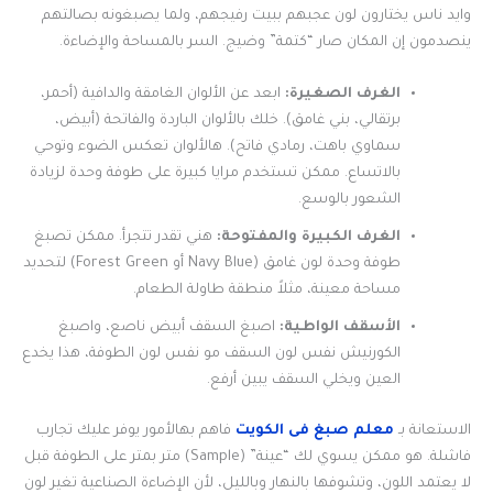
وايد ناس يختارون لون عجبهم ببيت رفيجهم، ولما يصبغونه بصالتهم
ينصدمون إن المكان صار “كتمة” وضيج. السر بالمساحة والإضاءة.
الغرف الصغيرة:
ابعد عن الألوان الغامقة والدافية (أحمر،
برتقالي، بني غامق). خلك بالألوان الباردة والفاتحة (أبيض،
سماوي باهت، رمادي فاتح). هالألوان تعكس الضوء وتوحي
بالاتساع. ممكن تستخدم مرايا كبيرة على طوفة وحدة لزيادة
الشعور بالوسع.
الغرف الكبيرة والمفتوحة:
هني تقدر تتجرأ. ممكن تصبغ
طوفة وحدة لون غامق (Navy Blue أو Forest Green) لتحديد
مساحة معينة، مثلاً منطقة طاولة الطعام.
الأسقف الواطية:
اصبغ السقف أبيض ناصع، واصبغ
الكورنيش نفس لون السقف مو نفس لون الطوفة، هذا يخدع
العين ويخلي السقف يبين أرفع.
الاستعانة بـ
معلم صبغ فى الكويت
فاهم بهالأمور يوفر عليك تجارب
فاشلة. هو ممكن يسوي لك “عينة” (Sample) متر بمتر على الطوفة قبل
لا يعتمد اللون، وتشوفها بالنهار وبالليل، لأن الإضاءة الصناعية تغير لون