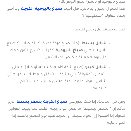
صباغ باليومية أو بالمتر؟ شنو الأوفر لك؟
هذا السؤال يحير وايد ناس. هل أجيب
صباغ باليوميه الكويت
ولا أتفق
معاه مقاولة “مقطوعية”؟
الجواب يعتمد على حجم الشغل:
شغل بسيط:
(مثلاً صبغ غرفة وحدة، أو تلقيطات، أو صبغ
بابين) -> هني
صباغ باليومية
أوفر لك وأسرع. تتفق معاه
على يومية معينة ويخلص لك الشغل.
شغل كبير:
(صبغ شقة كاملة، قسيمة، أو فيلا) -> هني
الأفضل “مقاولة”. ييي يشوف الشغل ويعطيك سعر نهائي
شامل المواد والمصنعية، عشان ما تزيد عليك الأيام
والتكلفة.
وفي كل الحالات، إذا كنت تدور على
صباغ الكويت بسعر بسيط
، لازم
تتأكد إن “السعر البسيط” ما يعني مواد رديئة. اطلب منه يجيب الفواتير
للمواد إذا اتفقتوا إن المواد عليك، أو اشرط عليه نوع الصبغ بالعقد إذا
المواد عليه.