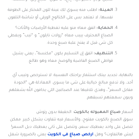
العينة:
اطلب منه يسوي لك عينة للون المختار على الطوفة
نفسها، لا تعتمد بس على الكتالوج الورقي أو شاشة التلفون.
الحماية:
اتفق معاه منو عليه تغطية الأرضيات والأثاث؟
الصباغ المحترف يييب معاه “رولات نايلون” و “تيب” ويغطي
كل شي قبل لا يفتح علبة صبغ وحدة.
التنظيف:
اتفق إن التسليم يكون “مكنسة”، يعني يشيل
قواطي الصبغ الفاضية والوصخ معاه وهو طالع.
بالنهاية، تجديد بيتك استثمار براحتك النفسية. لا تسترخص وتييب أي
أحد، ولا تدفع مبالغ خيالية على شي ما يسوى. المعادلة هي “الجودة
مقابل السعر”، وهذي تلاقيها عند الصباغين اللي يخافون الله بشغلهم
ويبون سمعتهم تسبقهم.
أسعار
صباغ المهبوله بالكويت
: الحقيقة بدون رتوش
سوق الصبغ بالكويت مفتوح، والأسعار فيه تتفاوت بشكل كبير. ممكن
تتصل على واحد يعطيك سعر، وتتصل على ثاني يعطيك دبل السعر!
ليش هالتفاوت؟ وهل
ارخص صباغ فى الكويت
يعني بالضرورة شغل