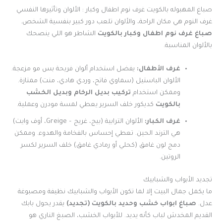
صباغ المهبوله بالكويت غرف نوم اطفال وكبار : الألوان وتأثيرها النفسي
غرف النوم هي مكان الراحة، والألوان تلعب دور كبير بنفسية الشخص.
صباغ غرف نوم اطفال وكبار بالكويت
الشاطر هو اللي ينصحك
بالألوان المناسبة.
غرف الأطفال:
يفضل استخدام ألوان فريحة بس مو مزعجة.
الألوان الباستيل (سماوي فاتح، وردي هادي، منت) ممتازة.
وممكن استخدام
تركيب بديل الرخام وبديل الخشب
بالكويت
كديكور خلف السرير يعطي لمسة مودرن وعملية.
غرف الكبار:
الألوان الترابية (بيج، غريج – Greige، أوف وايت)
هي الترند الحين. تعطي إحساس بالفخامة والهدوء. وممكن
دمج لون غامق (كحلي أو رمادي غامق) خلف السرير لكسر
الروتين.
تجديد الأبواب والشبابيك
ما يكمل جمال البيت إلا لما تكون الأبواب والشبابيك نظيفة ومصبوغة
عدل.
صباغ ابواب خشب وحديد بالكويت (تجديد)
يقدر يحول بابك
القديم المخدش لباب كأنه يديد. للأبواب الخشب، الصبغ الناري هو