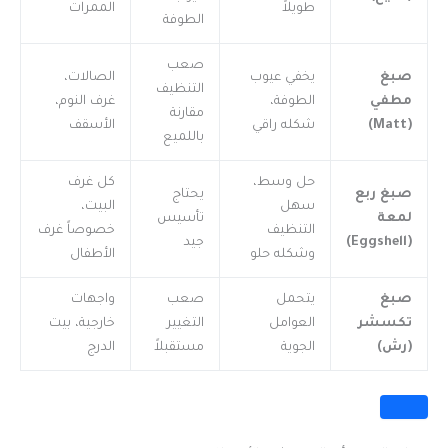
طويلاً
الممرات
الطوفة
صعب
صبغ
يخفي عيوب
الصالات،
التنظيف
مطفي
الطوفة،
غرف النوم،
مقارنة
(Matt)
شكله راقي
الأسقف
باللميع
حل وسط،
كل غرف
صبغ ربع
يحتاج
سهل
البيت،
لمعة
تأسيس
التنظيف
خصوصاً غرف
(Eggshell)
جيد
وشكله حلو
الأطفال
صبغ
يتحمل
صعب
واجهات
تكسشر
العوامل
التغيير
خارجية، بيت
(رش)
الجوية
مستقبلاً
الدرج