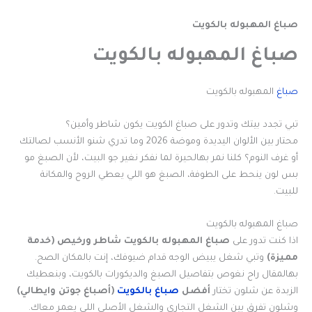
صباغ المهبوله بالكويت
صباغ المهبوله بالكويت
صباغ
المهبوله بالكويت
تبي تجدد بيتك وتدور على صباغ الكويت يكون شاطر وأمين؟
محتار بين الألوان اليديدة وموضة 2026 وما تدري شنو الأنسب لصالتك
أو غرف النوم؟ كلنا نمر بهالحيرة لما نفكر نغير جو البيت، لأن الصبغ مو
بس لون ينحط على الطوفة، الصبغ هو اللي يعطي الروح والمكانة
للبيت.
صباغ المهبوله بالكويت
اذا كنت تدور على
صباغ المهبوله بالكويت
شاطر ورخيص (خدمة
مميزة)
وتبي شغل يبيض الوجه قدام ضيوفك، إنت بالمكان الصح.
بهالمقال راح نغوص بتفاصيل الصبغ والديكورات بالكويت، وبنعطيك
الزبدة عن شلون تختار
أفضل
صباغ بالكويت
(أصباغ جوتن وايطالي)
وشلون تفرق بين الشغل التجاري والشغل الأصلي اللي يعمر معاك.