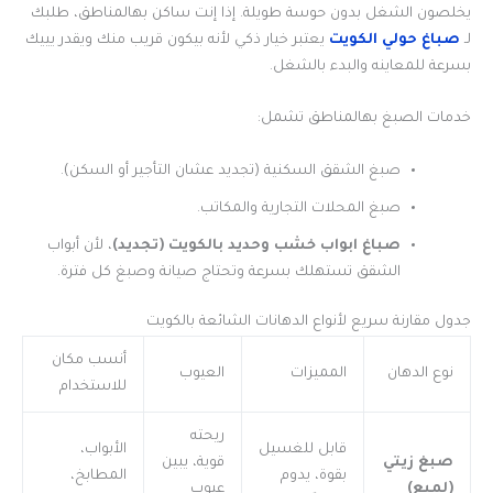
يخلصون الشغل بدون حوسة طويلة. إذا إنت ساكن بهالمناطق، طلبك
لـ
صباغ حولي الكويت
يعتبر خيار ذكي لأنه بيكون قريب منك ويقدر يييك
بسرعة للمعاينه والبدء بالشغل.
خدمات الصبغ بهالمناطق تشمل:
صبغ الشقق السكنية (تجديد عشان التأجير أو السكن).
صبغ المحلات التجارية والمكاتب.
صباغ ابواب خشب وحديد بالكويت (تجديد)
، لأن أبواب
الشقق تستهلك بسرعة وتحتاج صيانة وصبغ كل فترة.
جدول مقارنة سريع لأنواع الدهانات الشائعة بالكويت
أنسب مكان
نوع الدهان
المميزات
العيوب
للاستخدام
ريحته
قابل للغسيل
الأبواب،
صبغ زيتي
قوية، يبين
بقوة، يدوم
المطابخ،
(لميع)
عيوب