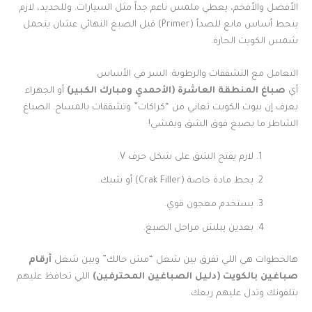
الأفضل والأفخم، يعطي ملمس ناعم جداً مثل السيارات. وللحديد، لازم
ينحط أساس مانع للصدأ (Primer) قبل الصبغ النهائي عشان يتحمل
شمس الكويت الحارة.
التعامل مع التشققات والرطوبة: السر في الأساس
أي
صباغ المنطقة العاشرة (الأحمدي ومبارك الكبير)
أو الجهراء
يعرف إن بيوت الكويت تعاني من “كراكات” وتشققات بالمساح. الصباغ
الشاطر ما يصبغ فوق الشق ويمشي!
لازم يفتح الشق على شكل حرف V.
يحط مادة خاصة (Crak Filler) أو شبك.
يستخدم معجون قوي.
بعدين يبلش مراحل الصبغ.
هالخطوات هي اللي تفرق بين شغل “مش حالك” وبين شغل
أرقام
صباغين بالكويت (دليل الصباغين المحترفين)
اللي تحافظ عليهم
بتلفونك وتدل عليهم ربعك.