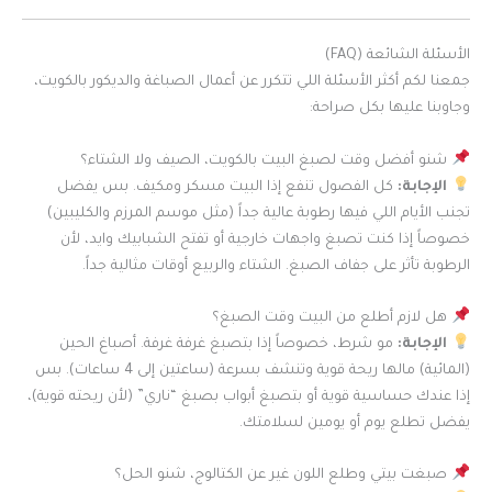
الأسئلة الشائعة (FAQ)
جمعنا لكم أكثر الأسئلة اللي تتكرر عن أعمال الصباغة والديكور بالكويت،
وجاوبنا عليها بكل صراحة:
شنو أفضل وقت لصبغ البيت بالكويت، الصيف ولا الشتاء؟
الإجابة:
كل الفصول تنفع إذا البيت مسكر ومكيف. بس يفضل
تجنب الأيام اللي فيها رطوبة عالية جداً (مثل موسم المرزم والكليبين)
خصوصاً إذا كنت تصبغ واجهات خارجية أو تفتح الشبابيك وايد، لأن
الرطوبة تأثر على جفاف الصبغ. الشتاء والربيع أوقات مثالية جداً.
هل لازم أطلع من البيت وقت الصبغ؟
الإجابة:
مو شرط، خصوصاً إذا بتصبغ غرفة غرفة. أصباغ الحين
(المائية) مالها ريحة قوية وتنشف بسرعة (ساعتين إلى 4 ساعات). بس
إذا عندك حساسية قوية أو بتصبغ أبواب بصبغ “ناري” (لأن ريحته قوية)،
يفضل تطلع يوم أو يومين لسلامتك.
صبغت بيتي وطلع اللون غير عن الكتالوج، شنو الحل؟