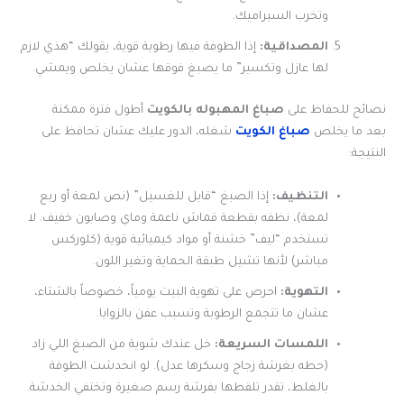
وتخرب السيراميك.
المصداقية:
إذا الطوفة فيها رطوبة قوية، يقولك “هذي لازم
لها عازل وتكسير” ما يصبغ فوقها عشان يخلص ويمشي.
نصائح للحفاظ على
صباغ المهبوله بالكويت
أطول فترة ممكنة
بعد ما يخلص
صباغ الكويت
شغله، الدور عليك عشان تحافظ على
النتيجة:
التنظيف:
إذا الصبغ “قابل للغسيل” (نص لمعة أو ربع
لمعة)، نظفه بقطعة قماش ناعمة وماي وصابون خفيف. لا
تستخدم “ليف” خشنة أو مواد كيميائية قوية (كلوركس
مباشر) لأنها تشيل طبقة الحماية وتغير اللون.
التهوية:
احرص على تهوية البيت يومياً، خصوصاً بالشتاء،
عشان ما تتجمع الرطوبة وتسبب عفن بالزوايا.
اللمسات السريعة:
خل عندك شوية من الصبغ اللي زاد
(حطه بغرشة زجاج وسكرها عدل). لو انخدشت الطوفة
بالغلط، تقدر تلقطها بفرشة رسم صغيرة وتختفي الخدشة.