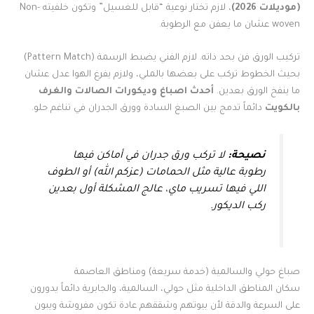
(موديلات 2026)
، لازم تختار نوعية “قابل للغسيل” وتكون خلفيته Non-
woven عشان ما يعفن مع الرطوبة.
تركيب الورق فن بحد ذاته. لازم الفني يضبط الرسمة (Pattern Match)
بحيث الخطوط تركب على بعضها بالملي، ولازم يفرغ الهوا عدل عشان
ما ينفخ الورق بعدين.
أحدث اصباغ وديكورات الصالات والغرف
بالكويت
دائماً تدمج بين الصبغ السادة وورق الجدران في تناغم حلو.
نصيحة:
لا تركب ورق جدران في أماكن فيها
رطوبة عالية مثل الحمامات (عزكم الله) أو الطوف
اللي فيها تسريب ماي، عالج المشكلة أول بعدين
ركب الديكور.
صباغ حولي والسالمية (خدمة سريعة) ومناطق العاصمة
سكان المناطق الداخلية مثل حولي، السالمية، والجابرية دائماً يدورون
على السرعة والدقة لأن بيوتهم وشققهم عادة تكون مفروشة ويبون