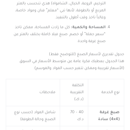
الترخيم، الروعة، الخيال، الشامواه) هذي تنحسب بالمتر
المربع أو بالطوفة، لأنها تبي “معلم” فنان ومواد خاصة،
وغالباً تاخذ وقت أطول بالتنفيذ.
المساحة والكمية:
كل ما زادت المساحة، ممكن تاخذ
“سعر جملة” أو خصم. صبغ فيلا كاملة يختلف بالمتر عن
صبغ غرفة واحدة.
جدول تقديري لأسعار الصبغ (للتوضيح فقط)
هذا الجدول يعطيك فكرة عامة عن متوسط الأسعار في السوق
(الأسعار تقريبية وممكن تتغير حسب المواد والموسم):
التكلفة
نوع الخدمة
التقريبية
ملاحظات
(د.ك)
صبغ غرفة
40 – 70
شامل المواد (حسب نوع
(4×4) سادة
د.ك
الصبغ وحالة الطوفة)