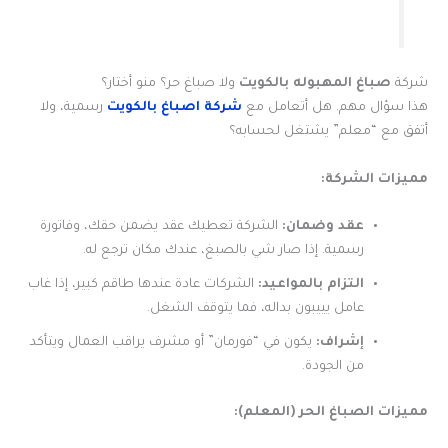
شركة
صباغ المهبوله بالكويت
ولا صباغ حر؟ منو أختار؟
هذا سؤال مهم. هل أتعامل مع
شركة اصباغ بالكويت
رسمية، ولا
أتفق مع “معلم” يشتغل لحسابه؟
مميزات الشركة:
عقد وضمان:
الشركة تعطيك عقد يضمن حقك، وفاتورة
رسمية. إذا صار شي بالصبغ، عندك مكان ترجع له.
التزام بالمواعيد:
الشركات عادة عندها طاقم كبير، إذا غاب
عامل يييبون بداله، فما يتوقف الشغل.
إشراف:
يكون في “فورمان” أو مشرف يراقب العمال ويتأكد
من الجودة.
مميزات الصباغ الحر (المعلم):