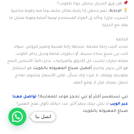
هل ورق الجدران يتحمل جونا بالكويت؟
الإجابة:
نعم يتحمل إذا ركبته بمكان مكيف وما فيه رطوبة مباشرة
(تسريب ماي). وتأكد إن الغراء المستخدم نوعية أصلية وقوية عشان ما
يفك مع الحرارة.
الخاتمة
تجديد البيت رحلة ممتعة، نتيجتها راحة نفسية وتغيير للروتين. سواء
كنت تبي صبغ سادة بسيط، أو ديكورات فخمة وبديل رخام، الكويت
مليانة خيارات تناسب كل الأذواق والميزانيات. تذكر دائماً: الأساس الصح
هو اللي يدوم، واختيار
أفضل
صباغ المهبوله بالكويت
هو استثمار
بفلوسك ووقتك. لا تتردد إنك تسأل، تقارن الأسعار، وتشوف نماذج
شغل بعينك قبل لا توقع العقد.
تبي تستفسر أكثر أو تبي تحجز موعد للمعاينة؟
تواصل معنا
عبر الويب
لا تخلي بيتك ينطر أكثر، جدد حياتك بألوان تفتح النفس!
صباغ المهبوله بالكويت
اتصل بنا