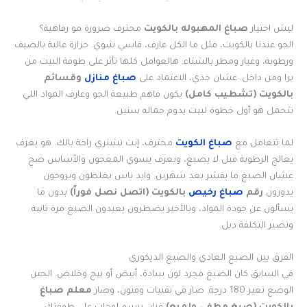
ليش اختيار
صباغ المهبوله بالكويت
محترف ضرورة مو رفاهية؟
الجو عندنا بالكويت، مثل ما الكل عارف، قاسي شوي. حرارة عالية بالصيف
ورطوبة، وغبار ومطر بالشتاء. هالعوامل كلها تأثر على طوفة البيت من
برا ومن داخل. عشان جذي، الاعتماد على
صباغ منازل
وقسائم
بالكويت (تشطيب كامل)
يكون فاهم طبيعة الجو وعارف المواد اللي
تتحمل هو أول خطوة لبيت يدوم جماله سنين.
لما تتعامل مع
صباغ الكويت
محترف، إنت تشتري راحة بالك. هو يعرف
يعالج الرطوبة قبل لا يصبغ، ويعرف يسوي المعجون والأساس صح
عشان الصبغ ما يقشر بعد شهرين. وايد ناس يغلطون ويروحون
يدورون
رقم
صباغ رخيص
بالكويت (اتصل نصل فوراً)
بدون ما
يسألون عن جودة المواد، وبالأخير يضطرون يعيدون الصبغ مرة ثانية
وتصير التكلفة دبل.
الفرق بين الصبغ العادي والصبغ الديكوري
في السابق كان الصبغ مجرد لون سادة، أبيض أو بيج وخلاص. الحين
الوضع تغير 180 درجة. صار في تقنيات وفنون، وصار
معلم صباغ