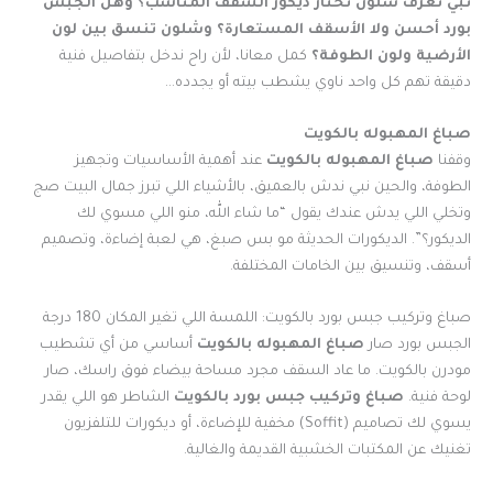
تبي تعرف شلون تختار ديكور السقف المناسب؟ وهل الجبس
بورد أحسن ولا الأسقف المستعارة؟ وشلون تنسق بين لون
الأرضية ولون الطوفة؟
كمل معانا، لأن راح ندخل بتفاصيل فنية
دقيقة تهم كل واحد ناوي يشطب بيته أو يجدده…
صباغ المهبوله بالكويت
وقفنا
صباغ المهبوله بالكويت
عند أهمية الأساسيات وتجهيز
الطوفة، والحين نبي ندش بالعميق، بالأشياء اللي تبرز جمال البيت صج
وتخلي اللي يدش عندك يقول “ما شاء الله، منو اللي مسوي لك
الديكور؟”. الديكورات الحديثة مو بس صبغ، هي لعبة إضاءة، وتصميم
أسقف، وتنسيق بين الخامات المختلفة.
صباغ وتركيب جبس بورد بالكويت: اللمسة اللي تغير المكان 180 درجة
الجبس بورد صار
صباغ المهبوله بالكويت
أساسي من أي تشطيب
مودرن بالكويت. ما عاد السقف مجرد مساحة بيضاء فوق راسك، صار
لوحة فنية.
صباغ وتركيب جبس بورد بالكويت
الشاطر هو اللي يقدر
يسوي لك تصاميم (Soffit) مخفية للإضاءة، أو ديكورات للتلفزيون
تغنيك عن المكتبات الخشبية القديمة والغالية.