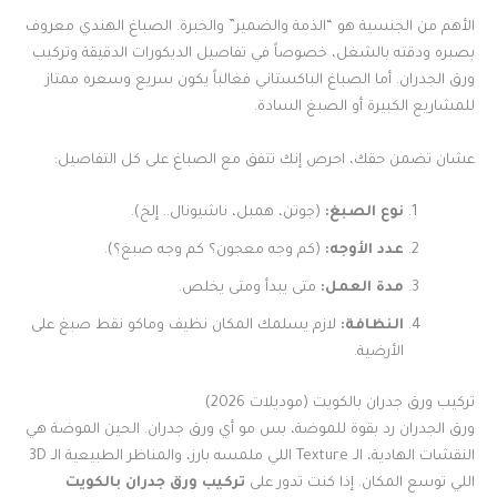
الأهم من الجنسية هو “الذمة والضمير” والخبرة. الصباغ الهندي معروف
بصبره ودقته بالشغل، خصوصاً في تفاصيل الديكورات الدقيقة وتركيب
ورق الجدران. أما الصباغ الباكستاني فغالباً يكون سريع وسعره ممتاز
للمشاريع الكبيرة أو الصبغ السادة.
عشان تضمن حقك، احرص إنك تتفق مع الصباغ على كل التفاصيل:
نوع الصبغ:
(جوتن، همبل، ناشيونال.. إلخ).
عدد الأوجه:
(كم وجه معجون؟ كم وجه صبغ؟).
مدة العمل:
متى يبدأ ومتى يخلص.
النظافة:
لازم يسلمك المكان نظيف وماكو نقط صبغ على
الأرضية.
تركيب ورق جدران بالكويت (موديلات 2026)
ورق الجدران رد بقوة للموضة، بس مو أي ورق جدران. الحين الموضة هي
النقشات الهادية، الـ Texture اللي ملمسه بارز، والمناظر الطبيعية الـ 3D
اللي توسع المكان. إذا كنت تدور على
تركيب ورق جدران بالكويت