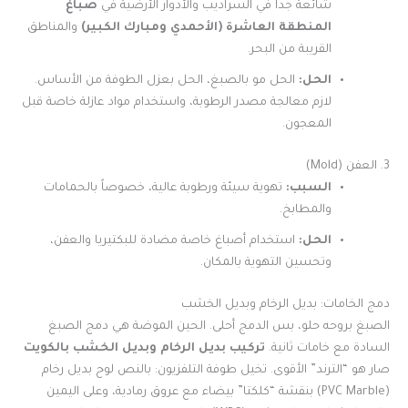
شائعة جداً في السراديب والأدوار الأرضية في
صباغ
المنطقة العاشرة (الأحمدي ومبارك الكبير)
والمناطق
القريبة من البحر.
الحل:
الحل مو بالصبغ، الحل بعزل الطوفة من الأساس.
لازم معالجة مصدر الرطوبة، واستخدام مواد عازلة خاصة قبل
المعجون.
3. العفن (Mold)
السبب:
تهوية سيئة ورطوبة عالية، خصوصاً بالحمامات
والمطابخ.
الحل:
استخدام أصباغ خاصة مضادة للبكتيريا والعفن،
وتحسين التهوية بالمكان.
دمج الخامات: بديل الرخام وبديل الخشب
الصبغ بروحه حلو، بس الدمج أحلى. الحين الموضة هي دمج الصبغ
السادة مع خامات ثانية.
تركيب بديل الرخام وبديل الخشب بالكويت
صار هو “الترند” الأقوى. تخيل طوفة التلفزيون: بالنص لوح بديل رخام
(PVC Marble) بنقشة “كلكتا” بيضاء مع عروق رمادية، وعلى اليمين