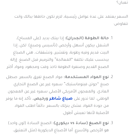
تعبان؟
السعر يعتمد على عدة عوامل رئيسية، لازم تكون حاطها ببالك وانت
تتفاوض:
حالة الطوفة (الجدران):
إذا بيتك يديد (على المساح)،
الشغل بيكون أسهل وأرخص (تأسيس وصبغ). لكن، إذا
البيت قديم وفيه رطوبة، وتقشير، وتشققات، هني الصباغ
بيحسب عليك تكلفة “المعالجة” والترميم قبل الصبغ. إزالة
الصبغ القديم وصنفرة الطوفة تاخذ وقت ومجهود ومواد أكثر.
نوع المواد المستخدمة:
مواد الصبغ تفرق بالسعر. صطل
صبغ “جوتن فينوماستيك” سعره غير عن الصبغ التجاري
العادي. والمعجون الأمريكي الأصلي سعره غير عن المعجون
الوطني. لما تدور على
صباغ شاطر
ورخيص
، تأكد إنه ما يوفر
من جودة المواد عشان ينزلك بالسعر. دائماً اطلب المواد
الأصلية لأنها تعيش أطول.
نوع الصبغ (سادة vs ديكوري):
الصبغ السادة (لون واحد)
هو الأرخص والأسرع. أما الأصباغ الديكورية (مثل التعتيق،