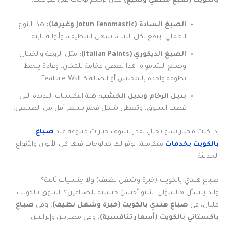
بالكويت (صبغ مطفي ولميع)
فنان يرسم لوحات على طوفتك.
الصبغ السادة (Jotun Fenomastic وغيرها):
هذا النوع
العملي، ينفع لكل البيت، سهل التنظيف، وألوانه ثابتة.
الصبغ الديكوري (Italian Paints):
مثل الروعة والخييال
وصبغ الشامواه. هذا يعطي فخامة للمكان، وعادة ينحط
بطوفة واحدة بالمجلس أو الصالة كـ Feature Wall.
بديل الرخام وبديل الخشب:
هبة التكسيات اليديدة اللي
غطت السوق، وتعطي شكل فخم بسعر أقل من الطبيعي.
إذا كنت محتار شنو تختار، تقدر تشوف خيارات متنوعة عند
صباغ
بالكويت بخدمات
متكاملة، يوفر لك كتالوجات فيها كل الألوان والأنواع
الحديثة.
صباغ هندي بالكويت (خبرة وشغل نظيف) ولا جنسيات ثانية؟
وايد ينسأل هالسؤال: شنو أحسن جنسية للصباغين؟ السوق بالكويت
مليان، في
صباغ هندي بالكويت (خبرة وشغل نظيف)
، وفي
صباغ
باكستاني بالكويت (أسعار تنافسية)
، وفي مصريين وإيرانيين.