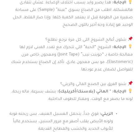
الإجابة:
هذا يصير وايد بسبب اختلاف الإضاءة. عشان تتفادى
هالمشكلة، اطلب من الصباغ يسوي “عينة” (Sample) على مساحة
صغيرة من الطوفة قبل لا يعتمد الكمية كلها. وإذا صار الغلط، الحل
الوحيد هو إعادة وجه أخير باللون الصحيح.
شلون أعالج الشروخ اللي كل مرة ترجع تطلع؟
الإجابة:
الشروخ “الحية” اللي تتحرك مع تمدد المبنى لازم لها
معالجة خاصة بـ “جوينت تيب” (Joint Tape) ومعجون خاص مرن
(Elastomeric)، مو بس معجون عادي. تأكد إن الصباغ يستخدم شبك
للفواصل لضمان عدم عودتها.
شنو الفرق بين الصبغ المائي والزيتي؟
الإجابة:
*
المائي (بلاسنك/أكريليك):
ينشف بسرعة، ماله ريحة،
لونه ما يصفر مع الوقت، وممتاز للطوف الداخلية.
الزيتي:
قوي جداً، يتحمل الغسيل العنيف، بس ريحته قوية
ولونه الأبيض يقلب أصفر مع مرور السنين، يستخدم غالباً
للأبواب الحديد والخشب والمطابخ القديمة.