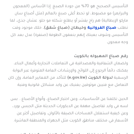
التأسيس الصحيح هو 70% من جودة الصبغ. إذا الأساس (المعجون
والبرايمر) مو مضبوط، لو تحط أغلى صبغ بالعالم (مثل أصباغ سان
ماركو الإيطالية) هم راح يقشر أو يطلع شكله مو حلو. عشان جذي، لما
تطلب
صباغ الفروانية
وخيطان (صباغ شقق)
، خلك موجود وقت
التأسيس وشوف بعينك إنهم ينعمون الطوفة (صنفرة) عدل بعد كل
وجه معجون.
رقم صباغ المهبوله بالكويت
ولضمان الشفافية والمصداقية في التعاملات التجارية وأعمال البناء،
يمكنك دائماً الرجوع إلى اللوائح والإرشادات العامة المتوفرة عبر البوابة
الرسمية
لدولة الكويت (e.gov.kw)
للتأكد من المعايير العامة، وإن كان
التعامل مع فنيين موثوقين يغنيك عن وايد مشاكل قانونية وفنية.
الحين تكلمنا عن الأساسيات، وعن اختيار الصباغ، وأنواع الأصباغ… بس
لسه في وايد تفاصيل مهمة عن الديكورات الحديثة مثل الجبس بورد،
وعن كيفية استغلال المساحات الضيقة بالألوان، وتفاصيل أكثر عن
الأسعار في مختلف مناطق الكويت مثل الجهراء والمنطقة العاشرة.