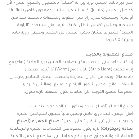
بس دير بالك، الجبس بورد يبي له “معلم” بالمعجون والصبغ. ليش؟ لأن
فواصل الجبس (Joints) إذا ما تسكرت بشبك ومعجون خاص (Uniflot
أو غيره) وتصنفرت عدل، راح تبين خطوط وتشققات بالسقف بعد فترة
بسيطة. وعشان تضمن شغل نظيف، لازم الفني يستخدم “الزاوية
الحديد” للأطراف عشان تحمي الجبس من التكسر وتعطي زاوية حادة
ومرتبة 90 درجة.
صباغ المهبوله بالكويت
إذا كنت قاعد تبني أو تجدد، فكر بتصاميم الجبس بورد الهادية (Flat) مع
إنارة مخفية (Strip Light) بلون وورم (Warm) أو أبيض طبيعي
(Natural)، وبعد عن الألوان الصارخة بالسقف. الصباغ الشاطر يعرف إن
السقف الفاتح يعطي شعور بالارتفاع والوسع، وهالشي ضروري
خصوصاً بشقق الكويت اللي ساعات تكون أسقفها نازلة شوي.
صباغ الجهراء (أصباغ سادة وديكورات): الفخامة والديوانيات
أهل الجهراء لهم ذوق خاص ومميز، غالباً يميلون للمجالس الكبيرة
والديوانيات اللي تبي شغل “يملي العين”.
صباغ الجهراء (أصباغ
سادة وديكورات)
لازم يكون متعود على المساحات الكبيرة والارتفاعات
العالية. الديوانية مو أي صبغ ينفع معاها، يبي لها صبغ يتحمل التكييف