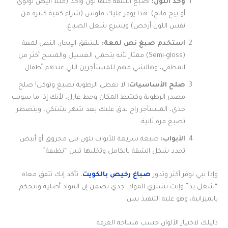
وحد اللون:
اصبغ الشقة كلها لون واحد (مثلاً أبيض لؤلؤي
أو بيج فاتح). هذا يوفر عليك فلوس (شراء كمية كبيرة من
نفس اللون أرخص) ويسرع شغل الصباغ.
استخدم صبغ نص لمعة:
للشقق الإيجار، النص لمعة
(Semi-gloss) ممتاز لأنه يتحمل الغسيل والمسح أكثر من
المطفي، وهالشي مهم للمستأجرين اللي عندهم أطفال.
صلح الأساسيات:
لا تغطي الرطوبة بصبغ وتوكل! صلح
مصدر الرطوبة وكشط المكان وحط عازل، لأنك إذا ما سويت
جذي، المستأجر راح يدق عليك بعد شهر يشتكي، وبتضطر
تصبغ مرة ثانية.
الأبواب:
صبغة سريعة للأبواب بلون بني محروق أو أبيض
تجدد شكل الشقة بالكامل وتخليها تبين “نظيفة”.
وإذا تبي توفر أكثر وتدور
صباغ رخيص بالكويت
، تأكد إنك تتفق معاه
“شغل يد” وإنت تشتري المواد. جذي تضمن إن المواد أصلية وتتحكم
بالميزانية، وهو عليه التنفيذ بس.
دليلك لاختيار الألوان حسب مساحة الغرفة