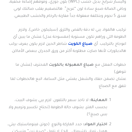
واليسار شرايح بديل خشب (WPC) بلون جوزي، وفوقهم إضاءة مخفية،
وباقي الصالة صبغ سادة لون “غريج”. هالتصميم يقلب صالتك لوبي
فندق 5 نجوم وبتكلفة معقولة جداً مقارنة بالرخام والخشب الطبيعي.
تركيب هالمواد يبي له دقة بالقص واللزق (سيليكون خاص)، ولازم
الطوفة اللي وراهم تكون مستوية (ممسوحة عدل) عشان ما يبين أي
اعوجاج بالتركيب. أي
صباغ الكويت
شاطر الحين لازم يكون يعرف يركب
هالديكورات لأنها صارت مطلوبة أكثر من ورق الجدران ببعض الأماكن.
خطوات العمل مع
صباغ المهبوله بالكويت
المحترف (عشان ما
تتوهق)
عشان تضمن حقك والشغل يمشي مثل الساعة، اتبع هالخطوات لما
تتفق مع الصباغ:
المعاينة:
لا تاخذ سعر بالتلفون. لازم ييي يشوف البيت،
يحسب المتر، يشوف حالة الطوفة (تحتاج تكسير وترميم ولا
بس صبغ؟).
اختيار المواد:
حدد الماركة والنوع. (جوتن فينوماستيك بيتي،
همبل توباز، ناشيونال… إلخ). لا تقول “صبغ زين” وتسكت.