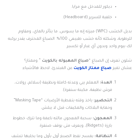
ديكور للمدخل مع مرايا.
خلفية للسرير (Headboard).
بديل الخشب (WPC) ميزته إنه ما يسوس، ما يتأثر بالماي، ومقاوم
للرطوبة، وشكله كأنه خشب طبيعي 100%. الصباغ المحترف يقدر يركبه
لك بيوم واحد وبدون أي غبار أو تكسير.
شلون تعرف إن الصباغ “
صباغ المهبوله بالكويت
” وممتاز؟
عشان تميز
صباغ ممتاز الكويت
عن المبتدئ، لاحظ هالأشياء:
العدة:
المعلم ييي وعدته كاملة ونظيفة (سلالم، رولات،
فرش نظيفة، مكينة سنفرة).
التحضير:
ياخذ وقته بتغطية الأرضيات “Masking Tape”
وحماية البلاكات والمكيفات قبل لا يبلش.
المعجون:
سحبة المعجون مالته ناعمة وما تترك خطوط
بارزة (Ridgets)، ويعرف متى يوقف صنفرة.
النظافة:
يمسح نقط الصبغ أول بأول وما يخليها تنشف