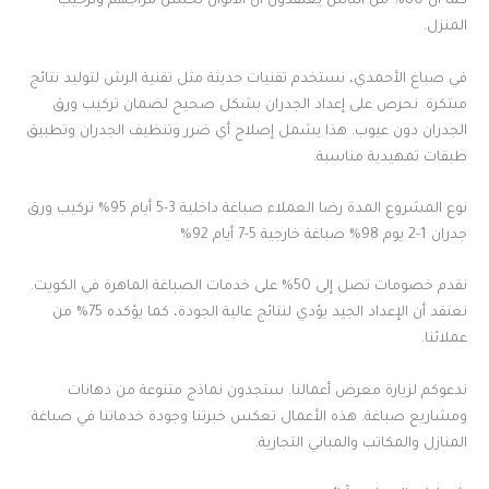
كما أن 80% من الناس يعتقدون أن الألوان تحسن مزاجهم وترحيب
المنزل.
في صباغ الأحمدي، نستخدم تقنيات حديثة مثل تقنية الرش لتوليد نتائج
مبتكرة. نحرص على إعداد الجدران بشكل صحيح لضمان تركيب ورق
الجدران دون عيوب. هذا يشمل إصلاح أي ضرر وتنظيف الجدران وتطبيق
طبقات تمهيدية مناسبة.
نوع المشروع المدة رضا العملاء صباغة داخلية 3-5 أيام 95% تركيب ورق
جدران 1-2 يوم 98% صباغة خارجية 5-7 أيام 92%
نقدم خصومات تصل إلى 50% على خدمات الصباغة الماهرة في الكويت.
نعتقد أن الإعداد الجيد يؤدي لنتائج عالية الجودة، كما يؤكده 75% من
عملائنا.
ندعوكم لزيارة معرض أعمالنا. ستجدون نماذج متنوعة من دهانات
ومشاريع صباغة. هذه الأعمال تعكس خبرتنا وجودة خدماتنا في صباغة
المنازل والمكاتب والمباني التجارية.