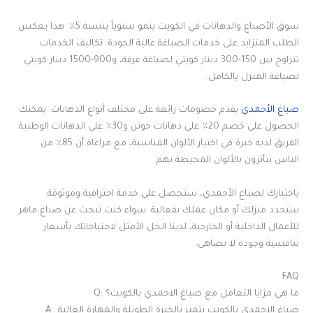
سوق الأصباغ والدهانات في الكويت ينمو سنوياً بنسبة 5٪. هذا يعكس
الطلب المتزايد على خدمات الصباغة عالية الجودة. تكاليف الخدمات
تتراوح بين 150-300 دينار كويتي لصباغة غرفة، و900-1500 دينار كويتي
لصباغة المنزل بالكامل.
صباغ الأحمدي
يقدم خصومات رائعة على مختلف أنواع الدهانات. يمكنك
الحصول على خصم 20٪ على دهانات جوتن و30٪ على الدهانات الوطنية.
الفريق لديه خبرة في اختيار الألوان المناسبة، مع مراعاة أن 85٪ من
الناس يتأثرون بالألوان المحيطة بهم.
باختيارك لصباغ الأحمدي، ستحصل على خدمة احترافية وموثوقة.
ستجدد منزلك أو مكان عملك بفعالية. سواء كنت تبحث عن صباغ ماهر
للأعمال الداخلية أو الخارجية، لدينا الحل الأمثل لاحتياجاتك بأسعار
تنافسية وجودة لا تضاهى.
FAQ
Q: ما هي مزايا التعامل مع صباغ الاحمدي بالكويت؟
A: صباغ الاحمدي بالكويت يتميز بالخبرة الطويلة والمهارة العالية.