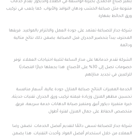
يتميز صباغ الاحمدي بخبرته الواسعة في الطلاء والديكور. يقدم خدمات
متنوعة مثل صباغة الخشب ودهان النوافذ والأبواب. كما يلعب في تركيب
ورق الحائط بمهارة.
شركة جدار للصباغة تعتمد على جودة العمل والالتزام بالمواعيد. فريقها
المحترف يبدأ بتحضير الجدران قبل الصباغة. يضمن ذلك نتائج مثالية
ودائمة.
الشركة تقدم خدماتها على مدار الساعة لتلبية احتياجات العملاء. توفر
خصومات تصل إلى 30% على الأصباغ. هذا يجعلها خيارًا اقتصاديًا
للراغبين في تجديد منازلهم.
الخدمة المميزات النتائج صباغة المنازل جودة عالية، أسعار منافسة
تحسين مظهر المنزل وزيادة قيمته تركيب ورق الجدران تقنيات حديثة،
خبرة متميزة ديكور أنيق ومتميز صيانة الدهانات خدمة سريعة، فريق
متخصص الحفاظ على جمال المنزل لفترة أطول
شركة جدار للصباغة تسعى دائمًا لتقديم أفضل الخدمات. تضمن رضا
العملاء من خلال استخدام أفضل المواد وأحدث التقنيات. هذا يضمن