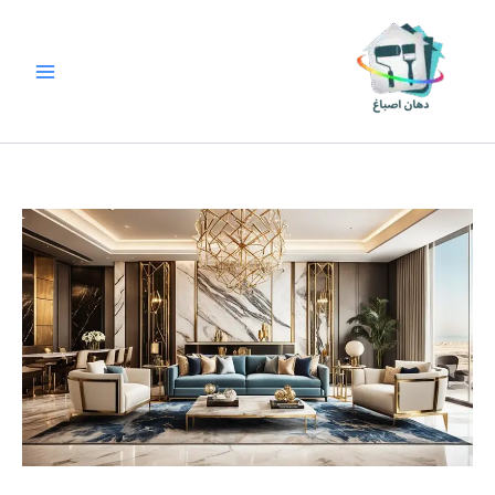
خطي
لى
لمحتوى