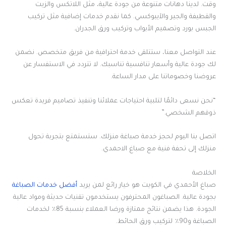
وقت. لدينا دهانات متنوعة من جودة عالية، مثل اللاتكس والزيت
والقطيفة والجير والآيبوكسي. كما نقدم خدمات إضافية مثل تركيب
الجبس بورد وتصميم الأبواب وتركيب ورق الجدران.
عند التواصل معنا، ستتلقى خدمة احترافية من فريق متخصص. نضمن
لك جودة عالية وأسعار تنافسية تناسبك. لا تتردد في الاستفسار عن
عروضنا وخصوماتنا على مدار الساعة.
“نحن نسعى دائمًا لتلبية احتياجات عملائنا وتنفيذ تصاميم فريدة تعكس
ذوقهم الشخصي.”
اتصل بنا اليوم لحجز خدمة صباغة منزلك. ستستمتع بتجربة تحول
منزلك إلى تحفة فنية مع صباغ الاحمدي.
الخلاصة
صباغ الأحمدي في الكويت هو خيار رائع لمن يريد
أفضل خدمات الصباغة
بجودة عالية. الصباغون المحترفون يستخدمون تقنيات حديثة ومواد عالية
الجودة. هذا يضمن نتائج ممتازة ورضا العملاء بنسبة 85٪ لخدمات
الصباغة و90٪ لتركيب ورق الحائط.