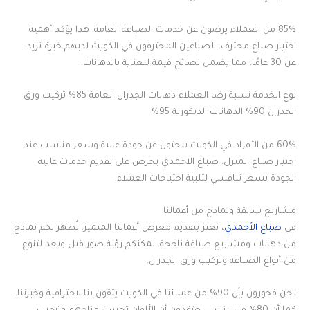
85% من العملاء يرضون عن خدمات الصباغة العامة. هذا يؤكد أهمية
اختيار صباغ محترف. الصباغين المحترفون في الكويت لديهم خبرة تزيد
عن 30 عامًا، مما يضمن نصائح قيمة للعناية بالدهانات.
نوع الخدمة نسبة رضا العملاء دهانات الجدران العامة 85% تركيب ورق
الجدران 90% الدهانات الديكورية 95%
60% من الأفراد في الكويت يبحثون عن جودة عالية وسعر مناسب عند
اختيار صباغ المنزل. صباغ الاحمدي يحرص على تقديم خدمات عالية
الجودة بسعر تنافسي لتلبية احتياجات العملاء.
مشاريع سابقة ونماذج من أعمالنا
في
صباغ الأحمدي
، نعتز بتقديم معرض أعمالنا المتميز. نُظهر لكم نماذج
من دهانات ومشاريع صباغة ناجحة. يمكنكم رؤية صور قبل وبعد لتنوع
من أنواع الصباغة وتركيب ورق الجدران.
نحن فخورون بأن 90% من عملائنا في الكويت يثقون بنا لاحترافية وخبرتنا.