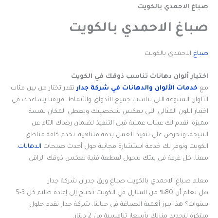
صباغ الاحمدي بالكويت
صباغ الاحمدي بالكويت
صباغ
الاحمدي بالكويت
اختيار ألوان دهانات تناسب ذوقك في الكويت
مع
خدمات الألوان والدهانات في شركة جدار
تقدر تختار من بين مئات
الألوان المتنوعة اللي تناسب جميع الأذواق والأنماط. فريقنا يساعدك في
اختيار اللون المثالي اللي يعكس شخصيتك ويعطي المكان لمسة
مميزة. نقدم لك عينات عملية قبل التنفيذ لضمان رضاك التام عن
النتيجة، ونحرص على تنفيذ العمل بدقة متناهية. نخدم كافة مناطق
الكويت ونوفر لك خدمة استشارة مجانية حول أحدث صيحات
الدهانات
.
معنا، كل غرفة في بيتك تتحول لقطعة فنية تعكس ذوقك الراقي.
معلم صباغ الاحمدي بالكويت صباغ ورق جدران شركة جدار
هل تعلم أن 80% من المنازل في الكويت تحتاج إلى إعادة طلاء كل 3-5
سنوات؟ هذا يبرز أهمية الصباغة في حياتنا. شركة جدار تقدم حلول
مبتكرة لتجديد منزلك بأسعار تنافسية من 2 دينار.