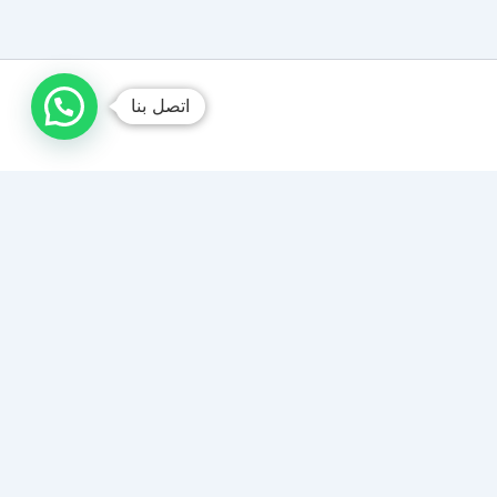
اتصل بنا
صباغ الكويت /// ديكورات
متخصصون في تنفيذ جميع أنواع الأصباغ والتشطيبات
الداخلية والخارجية. صبغ إيطالي، ورق جدران، وترميمات عامة
بشغل نظيف ومضمون 100% وأسعار تنافسية.