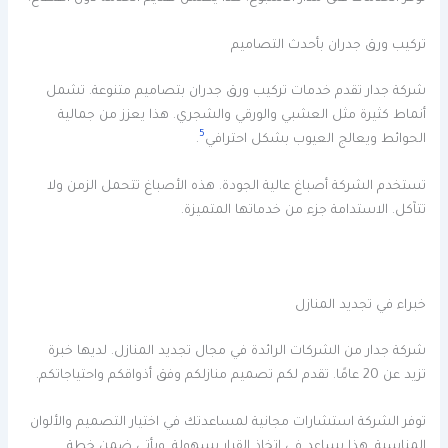
تركيب ورق جدران بأحدث التصاميم
شركة جدار تقدم خدمات تركيب ورق جدران بتصاميم متنوعة. تشمل
أنماط كثيرة مثل العشبي والورقي والشجري. هذا يعزز من جمالية
5
الحوائط ويعالج العيوب بشكل احترافي
.
تستخدم الشركة أصباغ عالية الجودة. هذه الأصباغ تتحمل الزمن ولا
تتآكل. الاستدامة جزء من خدماتها المتميزة.
خبراء في تجديد المنازل
شركة جدار من الشركات الرائدة في مجال تجديد المنازل. لديها خبرة
تزيد عن 20 عامًا. تقدم لكم تصميم منازلكم وفق أذواقكم واحتياجاتكم.
توفر الشركة استشارات مجانية لمساعدتك في اختيار التصميم والألوان
المناسبة. هذا يساعد في اتخاذ القرار بسهولة. ويأتي ضمن خطة