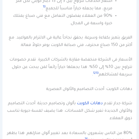
أسعار الخدمات تتراوح بين 5 إلى 15 دينار كويتي لكل متر
13
مربع، مما يجعله خياراً مناسباً للجميع
.
90% من العملاء يفضلون التعامل مع فني صباغ يمتلك
خبرة واسعة في المجال.
الفريق يتميز بكفاءة وسرعة. يحقق نجاحاً عالية في الالتزام بالمواعيد. مع
أكثر من 150 صباغ محترف، فني صباغة الكويت يوفر حلولاً فعالة.
الأسعار في الشركة منخفضة مقارنة بالشركات الكبيرة. تقدم خصومات
تتراوح بين 10% إلى 50%. هذا يجعلها خياراً رائعاً لمن يبحث عن حلول
12
13
سريعة لمشاكلهم
.
دهانات الكويت: أحدث التصاميم والألوان العصرية
شركة جدار تقدم
دهانات الكويت
بألوان وتصاميم حديثة. أحدث التصاميم
والألوان الجديدة تغير شكل المساحات. هذا يضيف لمسة حيوية تناسب
ذوق العملاء.
80% من الناس يشعرون بالسعادة بعد تغيير ألوان منازلهم. هذا يظهر