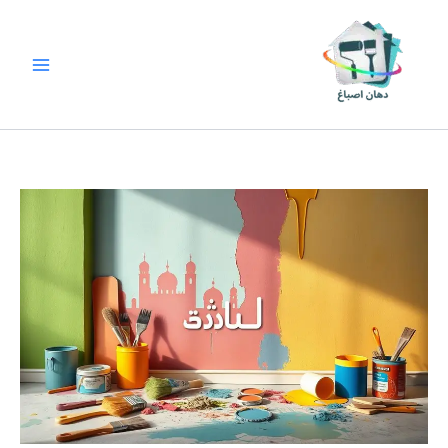
خطي
لى
لمحتوى