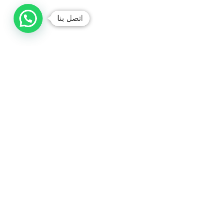
اتصل بنا
صباغ الكويت /// ديكورات
متخصصون في تنفيذ جميع أنواع الأصباغ والتشطيبات
الداخلية والخارجية. صبغ إيطالي، ورق جدران، وترميمات عامة
بشغل نظيف ومضمون 100% وأسعار تنافسية.