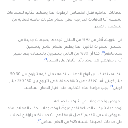
الدهانات الداخلية تقلل امتصاص الرطوبة. هذا يجعلها مثالية للمساحات
المغلقة. أما الدهانات الخارجية، فهي تحتاج مكونات خاصة لحماية من
الشمس والمطر.
في الكويت، أكثر من 70% من المنازل تجددها بصبغات جديدة في
الخمس السنوات الأخيرة. هذا يظهر اهتمام الناس بتحسين
20
مساحاتهم
. كما أن 80% من الناس يشعرون بالسعادة بعد تغيير
21
ألوان منازلهم. هذا يؤكد تأثير الألوان على النفس
.
التكاليف تختلف بين أنواع الدهانات. تكلفة دهان غرفة تتراوح بين 30-50
دينار كويتي. أما تكلفة دهان شقة كاملة، فهي تتراوح بين 150-250 دينار
21
كويتي
. يجب مراعاة هذه التكاليف عند اختيار الدهان المناسب.
العروض والخصومات في شركات الصباغة
توجد عدة شركات الصباغة تقدم عروضًا وخصومات لجذب العملاء. هذه
العروض تسعى لتقديم أفضل قيمة لهم. الأبحاث تظهر ارتفاع الطلب
22
على خدمات الصباغة بنسبة 25% في العام الماضي
.