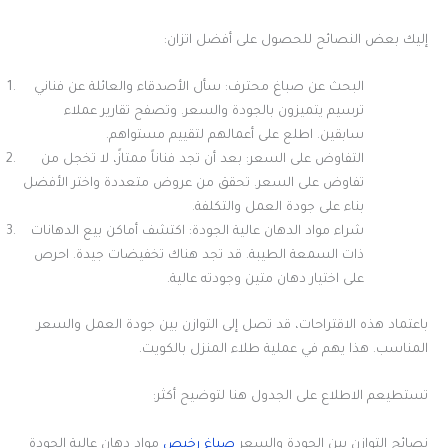
إليك بعض النصائح للحصول على أفضل اتزان:
البحث عن صباغ محترف: سأل الأصدقاء والعائلة عن فناني
ترسيم يتميزون بالجودة والسعر. وتصفح تقارير عملاء
سابقين. اطلع على أعمالهم لتقييم مستواهم.
التفاوض على السعر: بعد أن تجد فناناً ممتازً، لا تخجل من
تفاوض على السعر. تحقق من عروض متعددة واختر الأفضل
بناء على جودة العمل والتكلفة.
شراء مواد الدهان عالية الجودة: اكتشف أماكن بيع الدهانات
ذات السمعة الطيبة. قد تجد هناك تخفيضات جيدة. احرص
على اختيار دهان متين وجودته عالية.
باعتماد هذه الاقتراحات، قد تصل إلى التوازن بين جودة العمل والسعر
المناسب. هذا يهم في عملية طلاء المنزل بالكويت.
تستطيعم الاطلاع على الجدول هنا لتوضيح أكثر:
نصائح التوازن بين الجودة والسعر
صباغ رخيص
مواد دهان عالية الجودة