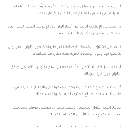
1. قم بتحديد ما تريد:- هل تريد منزلًا هادئًا أم مشرقًا؟ تحدي الأهداف
المنزلية التي تسعى لها. ثم اختر الألوان بناءً على ذلك.
2. ابحث عن الإلهام:- أبحث عن أفكار ألوان من الإنترنت. احفظ الصور التي
تعجبك. زر معارض الألوان لأفكار جديدة.
3. خذ في اعتبارك الإضاءة:- الإضاءة تغير طريقة ظهور الألوان. اختر ألوان
تناسب نوع وقوة الإضاءة. تجربة عينة دهان قد تساعدك.
4. تجنب الزيادة:- لا تنتقي ألوانًا مزعجة بل اهتم بالتوازن. تأكد من توافق
الألوان دون إثارة الارتباك.
5. استشر صباغ محترف:- إذا وجدت صعوبة في الاختيار، لا تتردد في
طلب المساعدة. صباغ محترف لديه الخبرة لمساعدتك.
ختامًا، اختيار الألوان شخصي ومهم. يجب أن يعكس ذوقك ومناسب
لديكورك. تمتع بتجربة الألوان المختلفة لمنزلك.