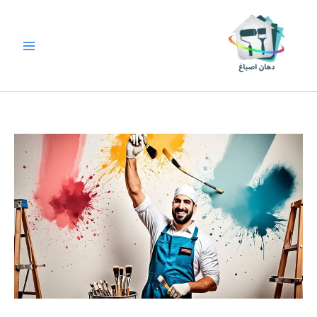
خطي
لى
لمحتوى