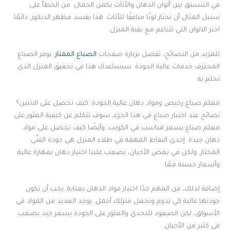
في التنسيق بين ألوان الدهان والأثاث يكمن الجمال. من الخطأ على
سبيل المثال أن تختار لونًا منافقًا للأثاث. هذا يفسد مظهر الديكور. دائمًا
اختر الالوان التي تتناغم مع بقية المنزل.
للمزيد من النصائح، تفضل بزيارة صفحات
الصباغ الممتاز
. يوفر الصباغ
المحترف خدمات عالية الجودة. سيساعدك هذا في تحقيق المنزل الذي
تحلم به.
معلم صباغ رخيص ومواد دهان عالية الجودة: كيف تحصل على الاثنين؟
نصائح عند اختيار صباغ في هذا الجزء، سوف نتكلم عن كيفية العثور على
معلم صباغ بسعر مناسب في الكويت. وأيضًا كيف تحصل على مواد
دهان جيدة. إحدى النقاط المهمة في طلاء المنزل هي جودة الفنّي
المختار. ولكن في بعض الأحيان، يصعب علينا اختيار دهان بمهارة عالية
وأسعار حسنة معًا.
إضافة لذلك، من المهم جدًا اختيار مواد الدهان بعناية. يجب أن تكون
جودتها عالية كي تدوم وتجعل منزلك أجمل. يوجد العديد من المواد في
الأسواق، لكن الصعود للتحدي والعثور على الجودة بسعر جيد يصعب
في كثير من الأحيان.