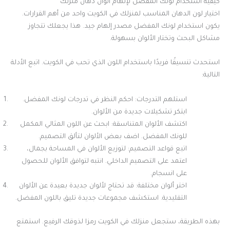
كيفية استخدام لونك المفضل لإلهام ألوان دهان منزلك
اختيار لون الدهان المناسب لمنزلك في الكويت واحد من أهم القرارات.
يكون استخدام لونك المفضل مصدر إلهام جيد. هذا يجعلك تتجاوز
مشاكل البحث وتختار الألوان بسهولة.
استحدث تنسيقًا فريدًا باستخدام اللون الذي تحب في الكويت. اتبع الأدلة
التالية:
استلهم التدرجات: احكم النظر في تدرجات لونك المفضل.
ابتكر تشكيلات جديدة من الألوان.
اكتشف الألوان المتناسقة: ابحث عن اللون المثالي المكمل
للونك المفضل. اضف بعض الألوان لتألق التصميم.
اتبع قواعد التصميم: لتوزيع الألوان في المساحة بجمال،
اعتمد على التصميم الداخلي. انتبه لتوافق الألوان للحصول
على انسجام.
اختر ألوان مختلفة: قد تحتاج لألوان جديدة بعيدة عن الألوان
التقليدية. استكشف مجموعات جديدة تليق باللون المفضل.
بهذه الطريقة، ستجعل منزلك في الكويت رمزا لذوقك الرفيع. استمتع