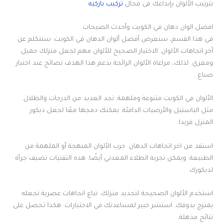
بترتيب الألوان بإبداعك فى مجال
تركيب باركيه
.
افضل الوان دهان في الكويت وأحدث الصيحات
في هذا القسم، سنعرض أفضل ألوان الدهان في الكويت. سنتكلم عن
آخر اتجاهات الألوان. الاختيار الصحيح للألوان مهم لجعل منزلك جميل
ومغري. لذلك، مراعاة الألوان الرائجة يدعم هذا الهدف نصائح عند اختيار
صباغ .
الألوان في الكويت متنوعة وملهمة. تجد العديد من الدرجات والظلال.
مثل الباستيل والأرضيات الدافئة. يمكنك دمجها معًا لجعل ديكور
المنزل فريدا.
استفد من اخر اتجاهات الدهان. جرب الألوان المبهجة أو الملهمة من
الطبيعة. ويمكن تجربة الطلاء المعدني أيضًا. هذه التقنيات تضيف جرأة
لديكورك.
استخدم الألوان الصحيحة لتجديد منزلك. تباع اتجاهات عصرية تجعله
يمتزج بذوقك. استشر خبير لمساعدتك في الاختيارات. هكذا تحصل على
نتائج مذهلة.