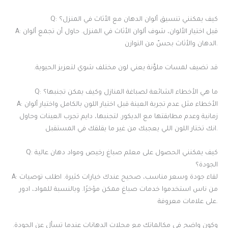
Q: كيف يمكنني تنسيق ألوان الدهان مع الأثاث في المنزل؟
A: قبل اختيار الألوان، شوف ألوان الأثاث في المنزل. حاول أن تجمع ألوان
الدهان والأثاث بحسّ من التوازن.
قد تضيف لمسات ملوَّنة يعني لون مختلف شوي لتعزيز الحيوية.
Q: ما هي الأخطاء الشائعة لصباغة المنازل وكيف يمكن تجنبها؟
A: الأخطاء مثل عدم تجربة العينة قبل اختيار اللون بالكامل واختيار ألوان
زمانية وعدم مطابقتها مع الديكور. لتجنبها، دايم تجرب العينات وحاول
انك تختار اللون اللي يعجبك من غير ما يقلقك في المستقبل.
Q: كيف يمكنني الحصول على معلم صباغ رخيص ومواد دهان عالية
الجودة؟
A: لقاء جودة وسعر مناسب، صحيح عندك خيارات كثيرة. اطلب توصيات
من ناس استخدموا خدمات صباغ ممكن مؤخرًا. وبالنسبة للمواد، ادور
على علامات معروفة.
وكون واضح في مكالماتك مع محلات الدهانات عندما تسأل عن الجودة.