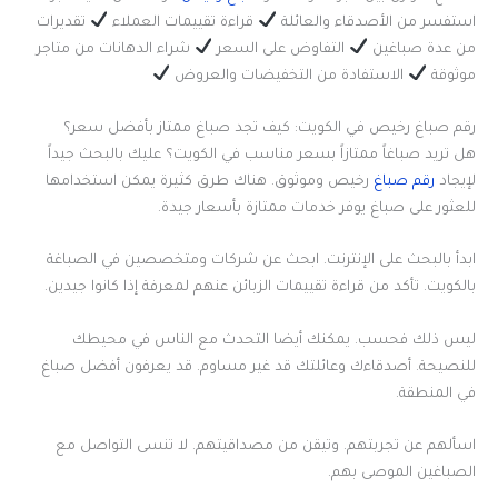
استفسر من الأصدقاء والعائلة
قراءة تقييمات العملاء
تقديرات
من عدة صباغين
التفاوض على السعر
شراء الدهانات من متاجر
موثوقة
الاستفادة من التخفيضات والعروض
رقم صباغ رخيص في الكويت: كيف تجد صباغ ممتاز بأفضل سعر؟
هل تريد صباغاً ممتازاً بسعر مناسب في الكويت؟ عليك بالبحث جيداً
لإيجاد
رقم صباغ
رخيص وموثوق. هناك طرق كثيرة يمكن استخدامها
للعثور على صباغ يوفر خدمات ممتازة بأسعار جيدة.
ابدأ بالبحث على الإنترنت. ابحث عن شركات ومتخصصين في الصباغة
بالكويت. تأكد من قراءة تقييمات الزبائن عنهم لمعرفة إذا كانوا جيدين.
ليس ذلك فحسب. يمكنك أيضا التحدث مع الناس في محيطك
للنصيحة. أصدقاءك وعائلتك قد غير مساوم. قد يعرفون أفضل صباغ
في المنطقة.
اسألهم عن تجربتهم. وتيقن من مصداقيتهم. لا تنسى التواصل مع
الصباغين الموصى بهم.