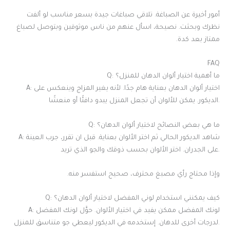
أمور أخيرة عن الصباغة. تلاقي صباغات جيدة بسعر مناسب لو ألفت
نظرك وبحثت. نصيحة، اسأل عنهم من ناس موثوقين وبتوصل لصباغ
ممتاز بعد كدة.
FAQ
Q: ما أهمية اختيار ألوان الدهان للمنزل؟
A: اختيار ألوان الدهان بعناية هام جدًا. لأنه يغير المزاج وينعكس على
الديكور. يمكن للألوان أن تجعل المنزل يبدو دافئًا أو منعشًا.
Q: ما هي بعض النصائح لاختيار ألوان الدهان؟
A: شاهد الديكور الحالي ثم اختر الألوان بعناية. قبل ان تقرر، جرب العينة
على الجدران. اختر الألوان بحسب ذوقك والجو الذي تريد.
وإذا محتاج رأي مصبغ محترف، صحيح استفسر منه.
Q: كيف يمكنني استخدام لوني المفضل لاختيار ألوان الدهان؟
A: لونك المفضل ممكن يفيد في اختيار الألوان. حوَّل لونك المفضل
لدرجات أخرى للدهان. إستخدمه في الديكور ليعطي جو متناسق للمنزل.