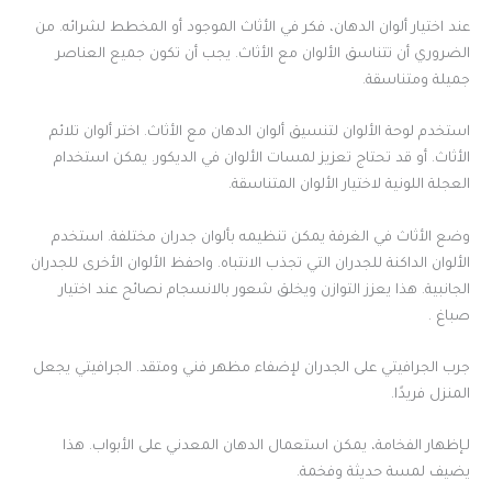
عند اختيار ألوان الدهان، فكر في الأثاث الموجود أو المخطط لشرائه. من
الضروري أن تتناسق الألوان مع الأثاث. يجب أن تكون جميع العناصر
جميلة ومتناسقة.
استخدم لوحة الألوان لتنسيق ألوان الدهان مع الأثاث. اختر ألوان تلائم
الأثاث. أو قد تحتاج تعزيز لمسات الألوان في الديكور. يمكن استخدام
العجلة اللونية لاختيار الألوان المتناسقة.
وضع الأثاث في الغرفة يمكن تنظيمه بألوان جدران مختلفة. استخدم
الألوان الداكنة للجدران التي تجذب الانتباه. واحفظ الألوان الأخرى للجدران
الجانبية. هذا يعزز التوازن ويخلق شعور بالانسجام نصائح عند اختيار
صباغ .
جرب الجرافيتي على الجدران لإضفاء مظهر فني ومتقد. الجرافيتي يجعل
المنزل فريدًا.
لـإظهار الفخامة، يمكن استعمال الدهان المعدني على الأبواب. هذا
يضيف لمسة حديثة وفخمة.