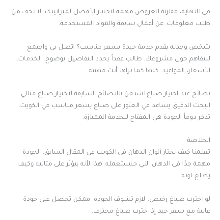
في النهاية، مقارنة العروض مهمة لاختيار الأفضل لميزانيتك. لا تخف من
طلب معلومات. عن أعمال سابقة والمواد المستخدمة.
شخص وجدته يقدم خدمة جيدة بسعر مناسب؟ اتصل بي واجتمع
للتفاهم حول مشروعك. طالب عقداً يحدد التفاصيل بوضوح. الخدمات،
الأسعار، المواعيد. كلها كما تراها أنت مهمة.
نصائح عند اختيار صباغ استعن بالنصائح السابقة لاختيار صباغ مثالي.
البحث الدقيق يساعد في العثور على صباغ بسعر مناسب في الكويت.
تذكر دوماً الجودة هي المفتاح للخدمة الممتازة.
الخلاصة
تعلمنا كيف نختار ألوان الدهان في الكويت في المقال السابق. الجودة
مهمة جدًا في الدهان اللي حنستعمله. هذا لأنه بيؤثر على متانته وكيف
يطلع لونه.
لو اخترت صباغ رخيص، لازم تشوف الجودة. ممكن تحصل على جودة
عالية مع سعر جيد إذا خترت صباغ محترف.