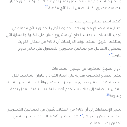
والاحترافية. سواء كنت تبحث عن تغيير لون غرفتك أو تركيب ورق جدران
24
بتصميم عصري، فإننا نضمن لك نتائج مذهلة
.
أهمية اختيار معلم صباغ محترف
اختيار معلم صباغ محترف هو الخطوة الأولى لتحقيق نتائج مذهلة في
تجديد المساحات. يعتمد نجاح أي مشروع دهان على الخبرة والمهارة التي
يمتلكها الفريق المنفذ. تؤكد الدراسات أن 90% من سكان الكويت
يفضلون التعامل مع صباغين محترفين للحصول على نتائج تدوم
27
طويلاً
.
أدوار الصباغ المحترف في تجميل المساحات
يتميز الصباغ المحترف بقدرته على اختيار المواد والألوان المناسبة لكل
مساحة. هذا يضمن تحقيق تناغم بين التصميم والأثاث، مما يعزز جمالية
المكان. بالإضافة إلى ذلك، يستخدم أحدث التقنيات لتنفيذ العمل بدقة
28
وسرعة
.
تشير الإحصاءات إلى أن 85% من العملاء يثقون في الصباغين المحترفين
27
عند تغيير ديكور منازلهم
. هذا يعكس أهمية الجودة والاحترافية في
تحقيق رضا العملاء.