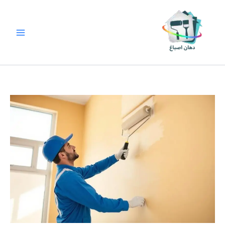
خطي
لى
لمحتوى