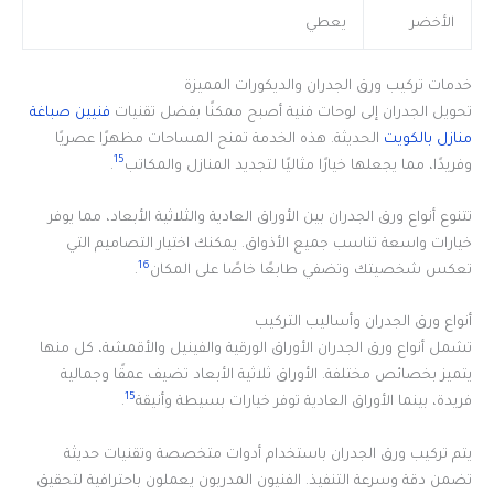
الأخضر
يعطي
خدمات تركيب ورق الجدران والديكورات المميزة
تحويل الجدران إلى لوحات فنية أصبح ممكنًا بفضل تقنيات
فنيين صباغة
منازل بالكويت
الحديثة. هذه الخدمة تمنح المساحات مظهرًا عصريًا
15
وفريدًا، مما يجعلها خيارًا مثاليًا لتجديد المنازل والمكاتب
.
تتنوع أنواع ورق الجدران بين الأوراق العادية والثلاثية الأبعاد، مما يوفر
خيارات واسعة تناسب جميع الأذواق. يمكنك اختيار التصاميم التي
16
تعكس شخصيتك وتضفي طابعًا خاصًا على المكان
.
أنواع ورق الجدران وأساليب التركيب
تشمل أنواع ورق الجدران الأوراق الورقية والفينيل والأقمشة، كل منها
يتميز بخصائص مختلفة. الأوراق ثلاثية الأبعاد تضيف عمقًا وجمالية
15
فريدة، بينما الأوراق العادية توفر خيارات بسيطة وأنيقة
.
يتم تركيب ورق الجدران باستخدام أدوات متخصصة وتقنيات حديثة
تضمن دقة وسرعة التنفيذ. الفنيون المدربون يعملون باحترافية لتحقيق