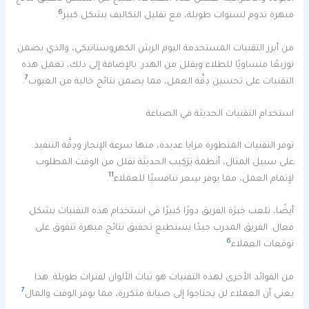
6
مبهرة تدوم لسنوات طويلة، مع تقليل التكاليف بشكل كبير
.
من أبرز التقنيات المستخدمة اليوم الرش الكهروستاتيكي، والذي يضمن
توزيعًا متساويًا للطلاء ويقلل من الهدر. بالإضافة إلى ذلك، تعمل هذه
7
التقنيات على تحسين دِقَّة العمل، مما يضمن نتائج خالية من العيوب
.
استخدام التقنيات الحديثة في الصباغة
توفر التقنيات المتطورة مزايا عديدة، منها سرعة الإنجاز ودِقَّة التنفيذ.
على سبيل المثال، أنظمة تِرَكِيب الحديثة تقلل من الوقت المطلوب
11
لإتمام العمل، مما يوفر سِعر تنافسيًا للعملاء
.
أيضًا، تلعب خِبرَة الفريق دورًا كبيرًا في استخدام هذه التقنيات بشكل
فعال. الفريق المدرب جيدًا يستطيع تحقيق نتائج مبهرة تتفوق على
6
توقعات العملاء
.
من الفوائد الأخرى لهذه التقنيات هو ثبات الألوان لفترات طويلة. هذا
7
يعني أن العملاء لن يحتاجوا إلى صيانة متكررة، مما يوفر الوقت والمال
.