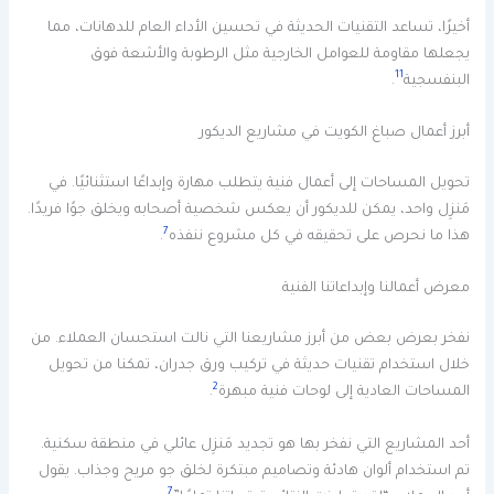
أخيرًا، تساعد التقنيات الحديثة في تحسين الأداء العام للدهانات، مما
يجعلها مقاومة للعوامل الخارجية مثل الرطوبة والأشعة فوق
11
البنفسجية
.
أبرز أعمال صباغ الكويت في مشاريع الديكور
تحويل المساحات إلى أعمال فنية يتطلب مهارة وإبداعًا استثنائيًا. في
مَنزِل واحد، يمكن للديكور أن يعكس شخصية أصحابه ويخلق جوًا فريدًا.
7
هذا ما نحرص على تحقيقه في كل مشروع ننفذه
.
معرض أعمالنا وإبداعاتنا الفنية
نفخر بعرض بعض من أبرز مشاريعنا التي نالت استحسان العملاء. من
خلال استخدام تقنيات حديثة في تركيب ورق جدران، تمكنا من تحويل
2
المساحات العادية إلى لوحات فنية مبهرة
.
أحد المشاريع التي نفخر بها هو تجديد مَنزِل عائلي في منطقة سكنية.
تم استخدام ألوان هادئة وتصاميم مبتكرة لخلق جو مريح وجذاب. يقول
7