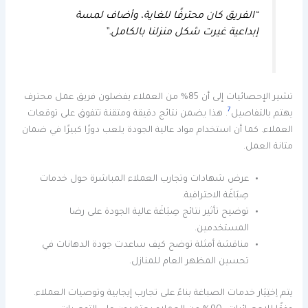
“الفريق كان محترفًا للغاية، وأضاف لمسة
إبداعية غيرت شكل منزلنا بالكامل.”
تشير الإحصائيات إلى أن 85% من العملاء يفضلون فريق عمل محترف
7
يهتم بالتفاصيل
. هذا يضمن نتائج دقيقة ومتقنة تتفوق على توقعات
العملاء. كما أن استخدام مواد عالية الجودة يلعب دورًا كبيرًا في ضمان
متانة العمل.
عرض شهادات وتجارب العملاء المباشرة حول خدمات
صِبَاغَة الاحترافية.
توضيح تأثير نتائج صِبَاغَة عالية الجودة على رضا
المستخدمين.
مناقشة أمثلة توضح كيف ساعدت جودة الدهانات في
تحسين المظهر العام للمنازل.
يتم اِختِيَار خدمات الصباغة بناءً على تجارب إيجابية وتوصيات العملاء.