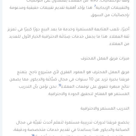
وفقًا للإحصائيات، 90% من العملاء يعتمدون على التوصيات
7
والتقييمات الإيجابية
. هذا يؤكد أهمية تقديم تقييمات حقيقية ومدعومة
بإحصائيات من السوق.
أخيرًا، تلعب المتابعة المستمرة وخدمة ما بعد البيع دورًا كبيرًا في تعزيز
ثقة العملاء. هذا ما يجعل خدمات صِبَاغَة الاحترافية الخيار الأول للعديد
من العملاء.
ميزات فريق العمل المحترف
فريق العمل المحترف هو العمود الفقري لأي مشروع ناجح. يتمتع
فريقنا بخبرة تزيد عن 10 سنوات في مجال صَبَّاغَة والديكور، مما يضمن
13
نتائج مبهرة تتفوق على توقعات العملاء
. نحن نؤمن بأن التدريب
المستمر هو المفتاح لتحقيق الجودة والاحترافية.
التدريب المستمر والاحترافية
يخضع فريقنا لدورات تدريبية مستمرة لتعلم أحدث تَقنِيَّة في مجال
الصباغة والديكور. هذا يساعدنا في تقديم خدمات متخصصة ودقيقة،
14