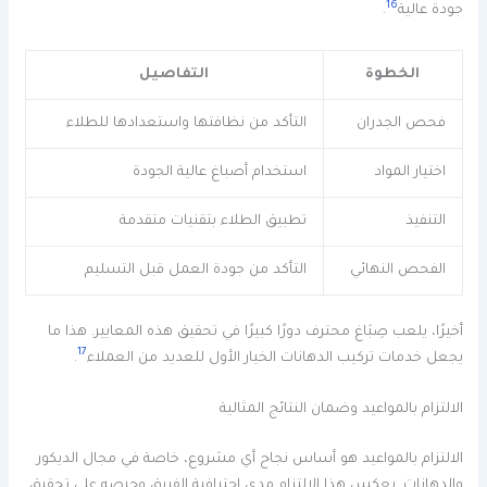
16
جودة عالية
.
الخطوة
التفاصيل
فحص الجدران
التأكد من نظافتها واستعدادها للطلاء
اختيار المواد
استخدام أصباغ عالية الجودة
التنفيذ
تطبيق الطلاء بتقنيات متقدمة
الفحص النهائي
التأكد من جودة العمل قبل التسليم
أخيرًا، يلعب صِبَاغ محترف دورًا كبيرًا في تحقيق هذه المعايير. هذا ما
17
يجعل خدمات تركيب الدهانات الخيار الأول للعديد من العملاء
.
الالتزام بالمواعيد وضمان النتائج المثالية
الالتزام بالمواعيد هو أساس نجاح أي مشروع، خاصة في مجال الديكور
والدهانات. يعكس هذا الالتزام مدى احترافية الفريق وحرصه على تحقيق