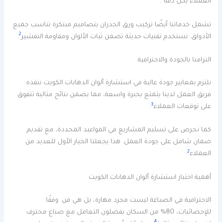
العملاء بكل دقة
.
تشمل خدماتنا أيضًا تركيب ورق الجدران بتصاميم مبتكرة تناسب جميع
2
الأذواق. نستخدم تقنيات حديثة تضمن ثبات الألوان ومقاومة التقشير
.
التزامنا بالجودة والاحترافية
نلتزم بمعايير جودة عالية في استشارة ألوان الدهانات الكويت ننفذه.
فريق العمل لدينا يتمتع بخبرة واسعة، مما يضمن نتائج مثالية تتفوق
3
على توقعات العملاء
.
كما نحرص على تسليم المشاريع في المواعيد المحددة، مع تقديم
ضمان شامل على جودة العمل. هذا يجعلنا الخيار الأول للعديد من
2
العملاء
.
أهمية اختيار استشارة ألوان الدهانات الكويت
الاحترافية في الصباغة ليست مجرد مهارة، بل هي فن. وفقًا
للإحصائيات، 80% من السكان يفضلون التعامل مع صباغ محترف
4