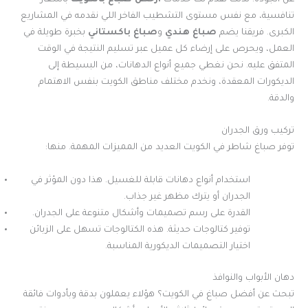
عن الجودة. لذلك نقدم لك خدمات
أرخص صباغ بالكويت
بأسعار
تنافسية، مع نفس مستوى التشطيب الفاخر اللي نقدمه في المشاريع
الكبرى. فريقنا يضم
صباغ هندي
و
صباغ باكستاني
بخبرة طويلة في
العمل، ويحرص على إرضاء كل عميل عبر تسليم النتيجة في الوقت
المتفق عليه. نحن نغطي جميع أنواع الدهانات، من البسيطة إلى
الديكورات المعقدة، ونخدم مختلف مناطق الكويت بنفس الاهتمام
والدقة.
تركيب ورق الجدران
توفر صباغ شاطر في الكويت العديد من المميزات المهمة. منها:
استخدام أنواع دهانات قابلة للغسيل. هذا دون المؤثر في
الجدران أو يترك مظهر غير جذاب.
القدرة على رسم تصميمات وأشكال متنوعة على الجدران.
توفير كتالوجات حديثة. هذه الكتالوجات تسهل على الزبائن
اختيار التصميمات الديكورية المناسبة.
دهان الأبواب والنوافذ
تبحث عن أفضل صباغ في الكويت؟ هؤلاء يعملون بدقة وبأدوات فائقة