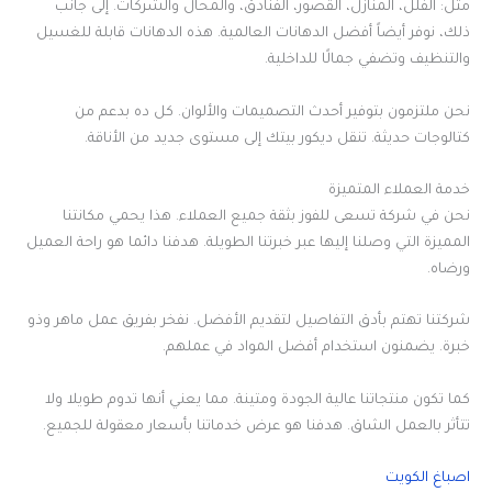
مثل: الفلل، المنازل، القصور، الفنادق، والمحال والشركات. إلى جانب
ذلك، نوفر أيضاً أفضل الدهانات العالمية. هذه الدهانات قابلة للغسيل
والتنظيف وتضفي جمالًا للداخلية.
نحن ملتزمون بتوفير أحدث التصميمات والألوان. كل ده بدعم من
كتالوجات حديثة. تنقل ديكور بيتك إلى مستوى جديد من الأناقة.
خدمة العملاء المتميزة
نحن في شركة تسعى للفوز بثقة جميع العملاء. هذا يحمي مكانتنا
المميزة التي وصلنا إليها عبر خبرتنا الطويلة. هدفنا دائما هو راحة العميل
ورضاه.
شركتنا تهتم بأدق التفاصيل لتقديم الأفضل. نفخر بفريق عمل ماهر وذو
خبرة. يضمنون استخدام أفضل المواد في عملهم.
كما تكون منتجاتنا عالية الجودة ومتينة. مما يعني أنها تدوم طويلا ولا
تتأثر بالعمل الشاق. هدفنا هو عرض خدماتنا بأسعار معقولة للجميع.
اصباغ الكويت