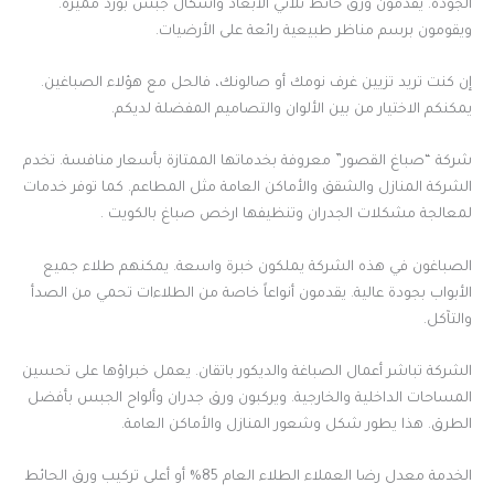
الجودة. يقدمون ورق حائط ثلاثي الأبعاد وأشكال جبس بورد مميزة.
ويقومون برسم مناظر طبيعية رائعة على الأرضيات.
إن كنت تريد تزيين غرف نومك أو صالونك، فالحل مع هؤلاء الصباغين.
يمكنكم الاختيار من بين الألوان والتصاميم المفضلة لديكم.
شركة “صباغ القصور” معروفة بخدماتها الممتازة بأسعار منافسة. تخدم
الشركة المنازل والشقق والأماكن العامة مثل المطاعم. كما توفر خدمات
لمعالجة مشكلات الجدران وتنظيفها ارخص صباغ بالكويت .
الصباغون في هذه الشركة يملكون خبرة واسعة. يمكنهم طلاء جميع
الأبواب بجودة عالية. يقدمون أنواعاً خاصة من الطلاءات تحمي من الصدأ
والتآكل.
الشركة تباشر أعمال الصباغة والديكور باتقان. يعمل خبراؤها على تحسين
المساحات الداخلية والخارجية. ويركبون ورق جدران وألواح الجبس بأفضل
الطرق. هذا يطور شكل وشعور المنازل والأماكن العامة.
الخدمة معدل رضا العملاء الطلاء العام 85% أو أعلى تركيب ورق الحائط