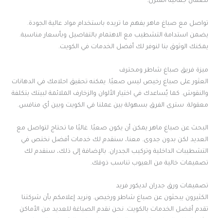
لضمان جمالية المنزل.
تواصل مع صباغ ماهر يفهم ما تريده باستخدام مواد عالية الجودة.
يضمن استدامة التشطيب مع الاهتمام بالتفاصيل وبأسعار مناسبة.
يمكنك الوثوق بنا لنوفر لك أفضل الخدمات في الكويت.
ميزة فريق صباغ شاطر ومحترف
العثور على صباغ رخيص ليس صعبًا. يمكنه تحقيق احلامك في الدهانات
والنقوش. كما يُساعدك في اختيار الألوان والزخارف الملائمة لبيتك بتكلفة
معقولة. سترى الفرق بسهولة بين عملنا في الكويت وبين أي منافس.
البحث عن صباغ ماهر يمكن أن يكون صعبًا. غالبًا ما تحتاج لتواصل مع
العديد لكن بدون جدوى. معنا، سنقدم لك خدمات أفضل نختص في
التشطيبات الداخلية وتركيب الجدران. بالإضافة إلى ذلك، سنقدم لك
تصميمات خالية من العيوب تناسب ذوقك.
تصميمات ورق جدران لديكور فريد
الكثيرون يبحثون عن صباغ شاطر ورخيص. ونريد إعلامكم بأن شركتنا
تقدم أفضل الخدمات بالكويت. نحن نقدم الصباغة للعديد من الأماكن