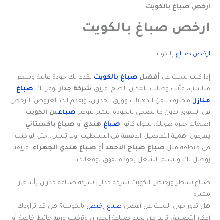
ارخص صباغ بالكويت
ارخص صباغ بالكويت
ارخص صباغ
بالكويت
إذا كنت تبحث عن
أفضل
صباغ بالكويت
يقدم لك جودة عالية وسعر
مناسب، فأنت وصلت للمكان الصح! فريق
شركة جدار
يوفر لك
صباغ
منازل
محترف يتقن الدهانات وورق الجدران، ويقدم لك العروض الأرخص
في السوق بدون ما تضحي بالجودة. نتميز بتوفير
صباغ
ين الكويت
أصحاب خبرة طويلة، سواء كانوا
صباغ
هندي
أو
صباغ باكستاني
يعرفون اهمية التفاصيل الدقيقة في التشطيب. ولا تنسى، حتى لو كنت
في منطقة مثل
صباغ صباح الأحمد
أو
صباغ هندي الجهراء
، فريقنا
يوصل لك ويسلم الشغل بجودة تفوق توقعاتك
صباغ شاطر ورخيص الكويت شركة جدار | شركة صباغة جدران بأسعار
مميزة
هل تدور حول البحث عن أفضل
صباغ رخيص
بالكويت؟ هل قد تراودك
أفكار التصبيغ، تريد من يجيد صباغة الجدران وتركيب ورقة حائط خاصة أو