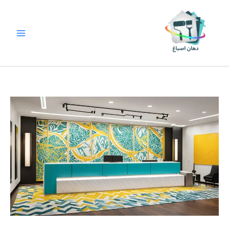
خطي
لى
لمحتوى