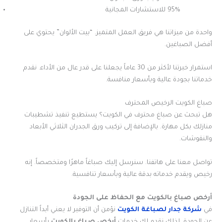
95% للاستشارات المجانية
واحدة من ميزاتنا هي فريق العمل المتميز. “بيت الألوان” يحتوي على
أفضل الصباغين.
استمرار خبرتنا لأكثر من 30 عاماً يجعلنا على قدر عال من الأداء. نقدم
خدماتنا بجودة عالية وبأسعار منافسة.
صباغ الكويت الرخيص المحترف
هل تبحث عن صباغ محترف في الكويت؟ يستطيع تنفيذ تشطيبات
منازلك بكل مهارة. بالإضافة إلى تركيب ورق الجدران الثلاثي الأبعاد
والنقوشات.
تواصل معنا على هاتفنا. سنرسل إليك صباغاً ماهرًا ومتخصصاً. إنه
رخيص ويقدم خدماته بدقة عالية وبأسعار تنافسية.
أرخص صباغ بالكويت مع الحفاظ على الجودة
في
شركة جدار لصباغة الكويت
نؤمن أن التوفير لا يعني أبداً التنازل