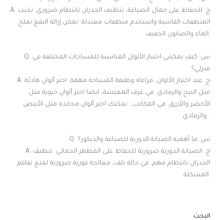
A: ج: للحفاظ على جمال الصباغة، تنظيف الجدران بانتظام ضروري. تجنب
المنظفات القاسية واستخدم منظفات معتدلة. يمكن إزالة البقع بملح
الماء والصابون الخفيف.
Q: س: كيف يمكنني اختيار الألوان المناسبة للمساحات المختلفة في
منزلي؟
A: ج: عند اختيار الألوان، مراعاة وظيفة المساحة مهمة. اختر ألوان هادئة
مثل البيج والرمادي. في غرف المعيشة، ايضا اختر ألوان حيوية مثل
الأخضر والأزرق. في المكاتب، يمكنك اختر ألوان محايدة مثل الأبيض
والرمادي .
Q: س: ما أهمية الصيانة الدورية للصباغة والديكور؟
A: ج: الصيانة الدورية ضرورية للحفاظ على المظهر الجمالي. تنظيف
الجدران بانتظام مهم. في حالة تلف، معالجة فورية ضرورية لمنع تفاقم
المشكلة.
البحث