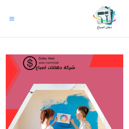
خطي
لى
لمحتوى