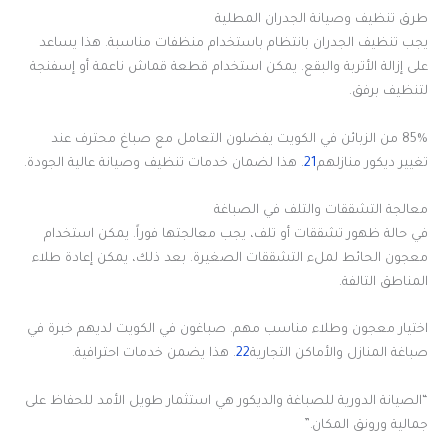
طرق تنظيف وصيانة الجدران المطلية
يجب تنظيف الجدران بانتظام باستخدام منظفات مناسبة. هذا يساعد
على إزالة الأتربة والبقع. يمكن استخدام قطعة قماش ناعمة أو إسفنجة
لتنظيف برفق.
85% من الزبائن في الكويت يفضلون التعامل مع صباغ محترف عند
تغيير ديكور منازلهم
21
. هذا لضمان خدمات تنظيف وصيانة عالية الجودة.
معالجة التشققات والتلف في الصباغة
في حالة ظهور تشققات أو تلف، يجب معالجتها فوراً. يمكن استخدام
معجون الحائط لملء التشققات الصغيرة. بعد ذلك، يمكن إعادة طلاء
المناطق التالفة.
اختيار معجون وطلاء مناسب مهم. صباغون في الكويت لديهم خبرة في
صباغة المنازل والأماكن التجارية
22
. هذا يضمن خدمات احترافية.
“الصيانة الدورية للصباغة والديكور هي استثمار طويل الأمد للحفاظ على
جمالية ورونق المكان.”