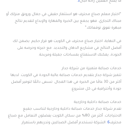
ما يمنح العميل راحة البال
3
.
“اختيار معلم صباغ محترف هو استثمار حقيقي في جمال ورونق منزلك أو
مبناك التجاري. فهو يجمع بين الخبرة والمهارة والإبداع لتقديم نتائج
مبهرة تفوق توقعاتك.”
في النهاية، اختيار صباغ محترف في الكويت هو قرار حكيم. يضمن لك
أفضل النتائج في مشاريع الدهان والتجديد. مع خبرته وحرصه على
الجودة، يمكنك الاستمتاع بمساحات جميلة ومريحة.
خدمات صباغة متميزة من شركة جدار
تتميز شركة جدار بتقديم خدمات صباغة عالية الجودة في الكويت. لديها
أكثر من 30 عامًا من الخبرة في هذا المجال. تسعى دائمًا لتوفير أفضل
جودة وأحترافية في كل مشروع.
خدمات صباغة داخلية وخارجية
تقدم شركة جدار خدمات صباغة داخلية وخارجية لتناسب جميع
الاحتياجات. أكثر من 80% من سكان الكويت يفضلون التعامل مع صباغ
محترف
6
. الشركة تستخدم أفضل الصباغين وتدربهم باستمرار.