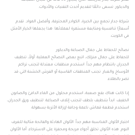
تفخر شركة جدار بتاريخها الذي يتجاوز 30 عامًا في مجال الصباغة
والديكور. تسعى دائمًا لتقديم أحدث التقنيات والأدوات.
شركة جدار تجمع بين الخبرة، الكوادر المحترفة، وأفضل المواد. تقدم
أسعارًا تنافسية ومتابعة مستمرة لعملائها. هذا يجعلها الخيار الأمثل
في الكويت.
نصائح للحفاظ على جمال الصباغة والديكور
للحفاظ على جمال منزلك، اتبع بعض النصائح العملية. أولاً، تنظيف
الجدران بانتظام مهم جداً. استخدم منظفات معتدلة لتجنب تراكم
الأوساخ والغبار. تجنب المنظفات القاسية أو الفرش الخشنة التي قد
تضر بالطلاء.
إذا كانت هناك بقع صعبة، استخدم محلول من الماء الدافئ والصابون
الخفيف. ابدأ بتنظيف بلطف لتجنب إتلاف الصباغة. لتنظيف ورق الجدران،
استخدم قطعة قماش ناعمة وجافة لإزالة الأتربة بسهولة.
اختيار الألوان المناسبة مهم جداً. الألوان الهادئة والفاتحة مثالية للغرف
النوم. هذه الألوان تخلق أجواء مريحة ومحفزة على الاسترخاء. أما الألوان