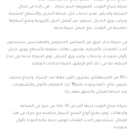
شركة صباغ الكويت، المعروفة باسم شارك ، هي رائدة في مجال
الصباغة والديكور. تقدم خدمات مثل صباغة الجدران والأسطح الخشبية
وتركيب ورق الجدران. تستورد من أفضل الدول الأوروبية وتبلغ أسعارها
تنافسية في الكويت، مع ضمان سرعة ودقة.
في شركة جدار، فريق من الصباغين المحترفين والمهندسين يستخدمون
أحدث المعدات الأمريكية. يقدمون دهانات متنوعة للأسطح وورق جدران
بألوان متعددة، وخدمات تركيب ورق الجدران. توفر الشركة خدمة على مدار
الساعة، بما في ذلك أيام الإغلاق، لتلبية احتياجات العملاء.
85٪ من المستهلكين يعتبرون اللون مهمًا عند الشراء، وصباغ محترف
يضمن نتائج دائمة وجودة عالية
15
. لذا، الاهتمام بالألوان والتشطيبات
عند صباغة المنازل والشقق مهم جدًا.
شركة صباغ الكويت لديها أكثر من 30 عامًا من خبرة في الصباغة
والدهانات. توفر جميع أنواع الصبغ بأسعار منافسة مع خبراء في هذا
المجال. يستخدمون أحدث التقنيات لتوفير خدمة عالية الجودة بألوان
متعددة.