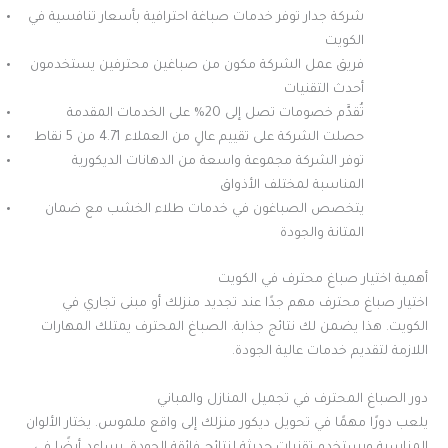
شركة جدار توفر خدمات صباغة احترافية بأسعار تنافسية في
الكويت
فريق عمل الشركة مكون من صباغين محترفين يستخدمون
أحدث التقنيات
تُقدَّم خصومات تصل إلى 20% على الخدمات المقدمة
حصلت الشركة على تقييم عالٍ من العملاء 4.71 من 5 نقاط
توفر الشركة مجموعة واسعة من الدهانات الديكورية
المناسبة لمختلف الأذواق
يتخصص الصباغون في خدمات طلاء الخشب مع ضمان
المتانة والجودة
أهمية اختيار صباغ محترف في الكويت
اختيار صباغ محترف مهم جدًا عند تجديد منزلك أو مبنى تجاري في
الكويت. هذا يضمن لك نتائج جذابة. الصباغ المحترف يمتلك المهارات
اللازمة لتقديم خدمات عالية الجودة.
دور الصباغ المحترف في تجميل المنازل والمباني
يلعب دورًا مهمًا في تحويل ديكور منزلك إلى واقع ملموس. يختار الألوان
المناسبة ويستخدم تقنيات حديثة لنتائج فائقة الجودة. يساعد أيضًا في