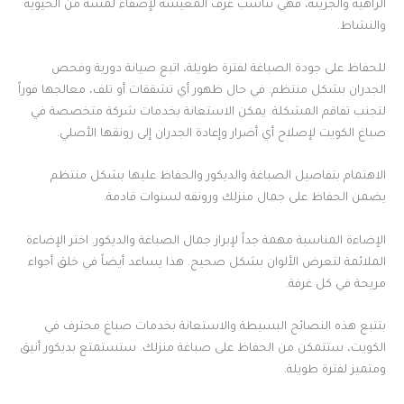
الزاهية والجريئة، فهي تناسب غرف المعيشة لإضفاء لمسة من الحيوية
والنشاط.
للحفاظ على جودة الصباغة لفترة طويلة، اتبع صيانة دورية وفحص
الجدران بشكل منتظم. في حال ظهور أي تشققات أو تلف، معالجها فوراً
لتجنب تفاقم المشكلة. يمكن الاستعانة بخدمات شركة متخصصة في
صباغ الكويت لإصلاح أي أضرار وإعادة الجدران إلى رونقها الأصلي.
الاهتمام بتفاصيل الصباغة والديكور والحفاظ عليها بشكل منتظم
يضمن الحفاظ على جمال منزلك ورونقه لسنوات قادمة.
الإضاءة المناسبة مهمة جداً لإبراز جمال الصباغة والديكور. اختر الإضاءة
الملائمة لتعرض الألوان بشكل صحيح. هذا يساعد أيضاً في خلق أجواء
مريحة في كل غرفة.
بتتبع هذه النصائح البسيطة والاستعانة بخدمات صباغ محترف في
الكويت، ستتمكن من الحفاظ على صباغة منزلك. ستستمتع بديكور أنيق
ومتميز لفترة طويلة.