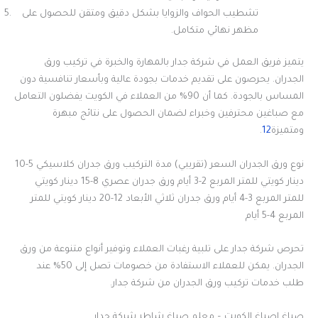
تشطيب الحواف والزوايا بشكل دقيق ومتقن للحصول على
مظهر نهائي متكامل.
يتميز فريق العمل في شركة جدار بالمهارة والخبرة في تركيب ورق
الجدران. يحرصون على تقديم خدمات بجودة عالية وبأسعار تنافسية دون
المساس بالجودة. كما أن 90% من العملاء في الكويت يفضلون التعامل
مع صباغين محترفين وخبراء لضمان الحصول على نتائج مبهرة
ومتميزة
12
.
نوع ورق الجدران السعر (تقريبي) مدة التركيب ورق جدران كلاسيكي 5-10
دينار كويتي للمتر المربع 2-3 أيام ورق جدران عصري 8-15 دينار كويتي
للمتر المربع 3-4 أيام ورق جدران ثلاثي الأبعاد 12-20 دينار كويتي للمتر
المربع 4-5 أيام
تحرص شركة جدار على تلبية رغبات العملاء وتوفير أنواع متنوعة من ورق
الجدران. يمكن للعملاء الاستفادة من خصومات تصل إلى 50% عند
طلب خدمات تركيب ورق الجدران من شركة جدار.
صباغ اصباغ الكويت – معلم صباغ شاطر شركة جدار