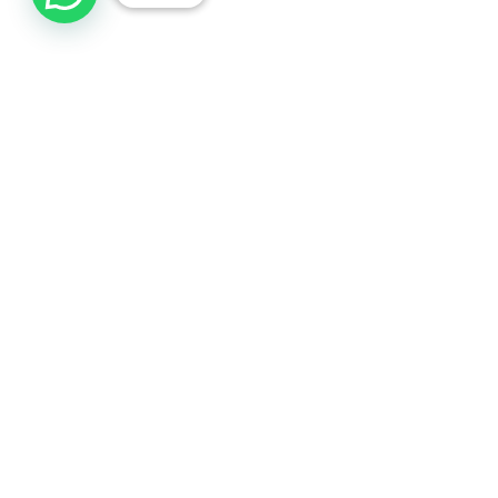
صباغ الكويت /// ديكورات
متخصصون في تنفيذ جميع أنواع الأصباغ والتشطيبات
الداخلية والخارجية. صبغ إيطالي، ورق جدران، وترميمات عامة
بشغل نظيف ومضمون 100% وأسعار تنافسية.