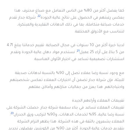
كما يفضل أكثر من 80% من الناس التعامل مع صباغ محترف. هذا
22
يعكس رغبتهم في الحصول على نتائج عالية الجودة
. شركة جدار تقدم
خدمات صباغة متكاملة، بما في ذلك الدهانات التقليدية والمبتكرة،
لتتناسب مع الأذواق المختلفة.
لدينا خبرة أكثر من 10 سنوات في مجال الصباغة. تقييم خدماتنا يبلغ 4.71
21
من 5 بناءً على آراء 25 عميل
. نستخدم مواد دهان عالية الجودة ونقدم
استشارات تصميمية تساعد في اختيار الألوان المناسبة.
مع وجود نسبة رضا عملاء تصل إلى 90% بالنسبة لدهانات صديقة
للبيئة، فإن شركة جدار تضمن أن اختيارات العملاء تعكس شخصيتهم
واحتياجاتهم. هذا يعزز من جماليات منازلهم وأماكن عملهم.
تقييمات العملاء وآراءهم الجيدة
تقييمات العملاء تساعد في بناء سمعة شركة جدار. حصلت الشركة على
23
نسبة رضا عالية، 95% لخدمات الدهانات، و90% لتركيب ورق الجدران
.
العملاء يشعرون بالثقة في هذه الشركة. هذا يظهر التزام الشركة
بتقديم خدمات عالية الجودة. أكثر من 90% من الكويتيين يفضلون تجديد