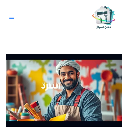
خطي
لى
لمحتوى