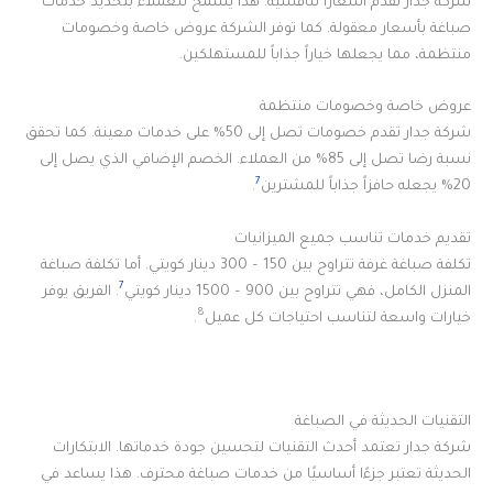
شركة جدار تقدم أسعاراً تنافسية. هذا يسمح للعملاء بتحديد خدمات
صباغة بأسعار معقولة. كما توفر الشركة عروض خاصة وخصومات
منتظمة، مما يجعلها خياراً جذاباً للمستهلكين.
عروض خاصة وخصومات منتظمة
شركة جدار تقدم خصومات تصل إلى 50% على خدمات معينة. كما تحقق
نسبة رضا تصل إلى 85% من العملاء. الخصم الإضافي الذي يصل إلى
7
20% يجعله حافزاً جذاباً للمشترين
.
تقديم خدمات تناسب جميع الميزانيات
تكلفة صباغة غرفة تتراوح بين 150 – 300 دينار كويتي. أما تكلفة صباغة
7
المنزل الكامل، فهي تتراوح بين 900 – 1500 دينار كويتي
. الفريق يوفر
8
خيارات واسعة لتناسب احتياجات كل عميل
.
التقنيات الحديثة في الصباغة
شركة جدار تعتمد أحدث التقنيات لتحسين جودة خدماتها. الابتكارات
الحديثة تعتبر جزءًا أساسيًا من خدمات صباغة محترف. هذا يساعد في