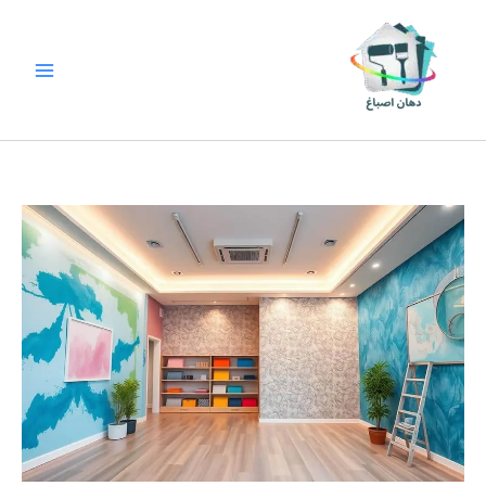
خطي
لى
لمحتوى