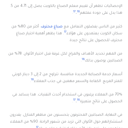
الإحصائيات تظهر أن تقييم معلم الصباغ بالكويت يصل إلى 4.71 من 5.
17
18
هذا يدل على جودة عملهم
،
.
كثير من الناس يفضلون التعامل مع
صباغ محترف
. أكثر من 80% من
17
سكان الكويت يعتمدون على هؤلاء
. هذا يظهر أهمية اختيار صباغ
محترف للحصول على نتائج جيدة.
من المهم تحديد الأهداف والمزاج لكل غرفة قبل اختيار الألوان. 78% من
18
الصباغين يوصون بذلك
.
أسعار خدمة الصباغة الجديدة منافسة. تتراوح من 2 إلى 3 دينار كويتي
18
للمتر المربع. الكفاءة والسعر مهمين في جذب العملاء
.
70% من العملاء يرغبون في استخدام أحدث التقنيات. هذا يساعد في
17
18
الحصول على نتائج متميزة
،
.
في النهاية، الصباغين المحترفون يتحسنون من مظهر المنازل. يقدرون
استشاراتهم حول الألوان التي تزيد من شعور الراحة. 90% من العملاء
17