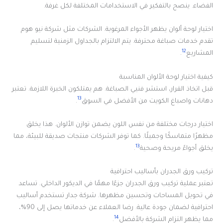
الفضاء. ينصح بالتفكير في الاستخدامات المختلفة لكل غرفة.
اختيار لوحة ألوان يظهر الأجواء المرغوبة. الشركات مثل شركة نيو هوم
تقدم خدمات صباغة محترفة. يتم الالتزام بالجداول الزمنية لتسليم
12
المشاريع
.
كيفية اختيار لوحة الألوان المناسبة
قبل اتخاذ القرار، استشر فنيي الصباغة. هم يمتلكون الخبرة اللازمة. تعتبر
13
دهانات واصباغ الكويت من الأفضل في السوق
.
اختيار درجات مختلفة من نفس اللون يضمن توازن الألوان. هذا يخلق
مظهرًا متماسكًا وجميلًا. كما توفر الشركات منتجات صديقة للبيئة، مما
13
يخلق أجواءً مريحة وصحية
.
تركيب ورق الجدران بأساليب احترافية
تعتبر عملية تركيب ورق الجدران جزءًا مهمًا في الديكور الداخلي. تساعد
في تحويل المساحات وتحسين مظهرها. شركة جدار تستخدم أساليب
احترافية لضمان جودة عالية. رضا العملاء عن خدماتها يصل إلى 90%،
14
مما يظهر التزام الشركة بالأفضل
.